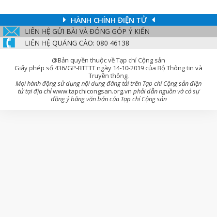
HÀNH CHÍNH ĐIỆN TỬ
LIÊN HỆ GỬI BÀI VÀ ĐÓNG GÓP Ý KIẾN
LIÊN HỆ QUẢNG CÁO: 080 46138
@Bản quyền thuộc về Tạp chí Cộng sản
Giấy phép số 436/GP-BTTTT ngày 14-10-2019 của Bộ Thông tin và
Truyền thông.
Mọi hành động sử dụng nội dung đăng tải trên Tạp chí Cộng sản điện
tử tại địa chỉ
www.tapchicongsan.org.vn
phải dẫn nguồn và có sự
đồng ý bằng văn bản của Tạp chí Cộng sản