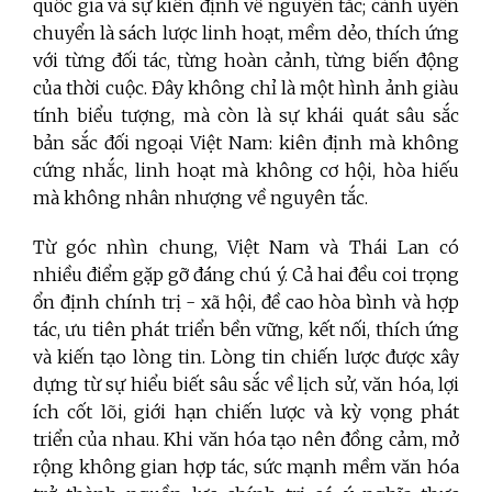
quốc gia và sự kiên định về nguyên tắc; cành uyển
chuyển là sách lược linh hoạt, mềm dẻo, thích ứng
với từng đối tác, từng hoàn cảnh, từng biến động
của thời cuộc. Đây không chỉ là một hình ảnh giàu
tính biểu tượng, mà còn là sự khái quát sâu sắc
bản sắc đối ngoại Việt Nam: kiên định mà không
cứng nhắc, linh hoạt mà không cơ hội, hòa hiếu
mà không nhân nhượng về nguyên tắc.
Từ góc nhìn chung, Việt Nam và Thái Lan có
nhiều điểm gặp gỡ đáng chú ý. Cả hai đều coi trọng
ổn định chính trị - xã hội, đề cao hòa bình và hợp
tác, ưu tiên phát triển bền vững, kết nối, thích ứng
và kiến tạo lòng tin. Lòng tin chiến lược được xây
dựng từ sự hiểu biết sâu sắc về lịch sử, văn hóa, lợi
ích cốt lõi, giới hạn chiến lược và kỳ vọng phát
triển của nhau. Khi văn hóa tạo nên đồng cảm, mở
rộng không gian hợp tác, sức mạnh mềm văn hóa