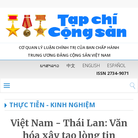
CƠ QUAN LÝ LUẬN CHÍNH TRỊ CỦA BAN CHẤP HÀNH
TRUNG ƯƠNG ĐẢNG CỘNG SẢN VIỆT NAM
ພາສາລາວ
中文
ENGLISH
ESPAÑOL
ISSN 2734-9071
THỰC TIỄN - KINH NGHIỆM
Việt Nam - Thái Lan: Văn
hóa xây tạo lòng tin