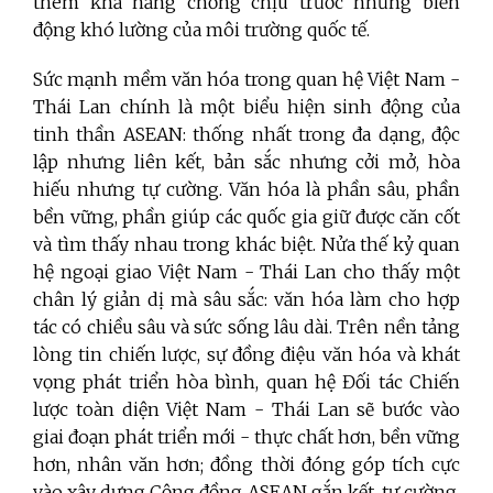
thêm khả năng chống chịu trước những biến
động khó lường của môi trường quốc tế.
Sức mạnh mềm văn hóa trong quan hệ Việt Nam -
Thái Lan chính là một biểu hiện sinh động của
tinh thần ASEAN: thống nhất trong đa dạng, độc
lập nhưng liên kết, bản sắc nhưng cởi mở, hòa
hiếu nhưng tự cường. Văn hóa là phần sâu, phần
bền vững, phần giúp các quốc gia giữ được căn cốt
và tìm thấy nhau trong khác biệt. Nửa thế kỷ quan
hệ ngoại giao Việt Nam - Thái Lan cho thấy một
chân lý giản dị mà sâu sắc: văn hóa làm cho hợp
tác có chiều sâu và sức sống lâu dài. Trên nền tảng
lòng tin chiến lược, sự đồng điệu văn hóa và khát
vọng phát triển hòa bình, quan hệ Đối tác Chiến
lược toàn diện Việt Nam - Thái Lan sẽ bước vào
giai đoạn phát triển mới - thực chất hơn, bền vững
hơn, nhân văn hơn; đồng thời đóng góp tích cực
vào xây dựng Cộng đồng ASEAN gắn kết, tự cường,