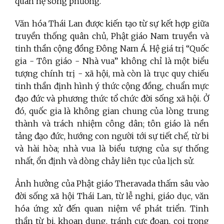
quan hệ song phương.
Văn hóa Thái Lan được kiến tạo từ sự kết hợp giữa
truyền thống quân chủ, Phật giáo Nam truyền và
tinh thần cộng đồng Đông Nam Á. Hệ giá trị “Quốc
gia - Tôn giáo - Nhà vua” không chỉ là một biểu
tượng chính trị - xã hội, mà còn là trục quy chiếu
tinh thần định hình ý thức cộng đồng, chuẩn mực
đạo đức và phương thức tổ chức đời sống xã hội. Ở
đó, quốc gia là không gian chung của lòng trung
thành và trách nhiệm công dân; tôn giáo là nền
tảng đạo đức, hướng con người tới sự tiết chế, từ bi
và hài hòa; nhà vua là biểu tượng của sự thống
nhất, ổn định và dòng chảy liên tục của lịch sử.
Ảnh hưởng của Phật giáo Theravada thấm sâu vào
đời sống xã hội Thái Lan, từ lễ nghi, giáo dục, văn
hóa ứng xử đến quan niệm về phát triển. Tinh
thần từ bi, khoan dung, tránh cực đoan, coi trọng