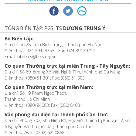
TỔNG BIÊN TẬP: PGS, TS
DƯƠNG TRUNG Ý
Bộ Biên tập:
Địa chỉ: Số 28, Trần Bình Trọng - thành phố Hà Nội
Điện thoại: 024 39429753 - Fax: 024 39429754
Email: bbttccs@tccs.org.vn
Cơ quan Thường trực tại miền Trung - Tây Nguyên:
Địa chỉ: Số 69, đường Xô Viết Nghệ Tĩnh, thành phố Đà Nẵng
Điện thoại: (080) 51 301; Fax: (080) 51 303
Cơ quan Thường trực tại miền Nam:
Địa chỉ: Số 19 Phạm Ngọc Thạch,
Thành phố Hồ Chí Minh
Điện thoại: (080) 84083; Fax: (080) 84081
Văn phòng đại diện tại thành phố Cần Thơ:
Địa chỉ: Phòng 302, Khu Hiệu Bộ, Học viện Chính trị Khu vực IV, số
6 Nguyễn Văn Cừ (nối dài), thành phố Cần Thơ
Điện thoại/Fax: (0292) 6250868