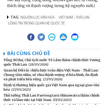
thích ứng và thịnh vượng trong kỷ nguyên mới./.
TAG
NGUỒN LỰC VĂN HÓA
VIỆT NAM - THÁI LAN
LÒNG TIN TRONG QUAN HỆ QUỐC TẾ
BÀI CÙNG CHỦ ĐỀ
Tổng Bí thư, Chủ tịch nước Tô Lâm thăm chính thức Vương
quốc Thái Lan
(28/05/2026)
Quan hệ Đối tác chiến lược toàn diện Việt Nam - Thái Lan:
Chung tầm nhìn, sẻ chia thịnh vượng vì hòa bình, ổn định
và phát triển bền vững
(27/05/2026)
Định vị thương hiệu quốc gia Việt Nam qua ngoại giao văn
hóa
(27/05/2025)
Thủ tướng Thái Lan Paetongtarn Shinawatra thăm chính
thức và làm việc tại Việt Nam
(17/05/2025)