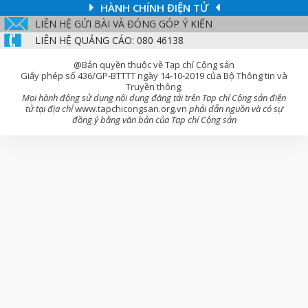
HÀNH CHÍNH ĐIỆN TỬ
LIÊN HỆ GỬI BÀI VÀ ĐÓNG GÓP Ý KIẾN
LIÊN HỆ QUẢNG CÁO: 080 46138
@Bản quyền thuộc về Tạp chí Cộng sản
Giấy phép số 436/GP-BTTTT ngày 14-10-2019 của Bộ Thông tin và
Truyền thông.
Mọi hành động sử dụng nội dung đăng tải trên Tạp chí Cộng sản điện
tử tại địa chỉ
www.tapchicongsan.org.vn
phải dẫn nguồn và có sự
đồng ý bằng văn bản của Tạp chí Cộng sản