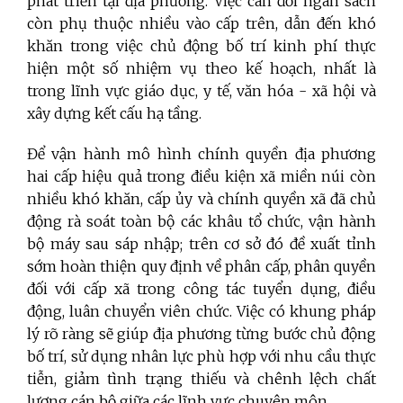
phát triển tại địa phương. Việc cân đối ngân sách
còn phụ thuộc nhiều vào cấp trên, dẫn đến khó
khăn trong việc chủ động bố trí kinh phí thực
hiện một số nhiệm vụ theo kế hoạch, nhất là
trong lĩnh vực giáo dục, y tế, văn hóa - xã hội và
xây dựng kết cấu hạ tầng.
Để vận hành mô hình chính quyền địa phương
hai cấp hiệu quả trong điều kiện xã miền núi còn
nhiều khó khăn, cấp ủy và chính quyền xã đã chủ
động rà soát toàn bộ các khâu tổ chức, vận hành
bộ máy sau sáp nhập; trên cơ sở đó đề xuất tỉnh
sớm hoàn thiện quy định về phân cấp, phân quyền
đối với cấp xã trong công tác tuyển dụng, điều
động, luân chuyển viên chức. Việc có khung pháp
lý rõ ràng sẽ giúp địa phương từng bước chủ động
bố trí, sử dụng nhân lực phù hợp với nhu cầu thực
tiễn, giảm tình trạng thiếu và chênh lệch chất
lượng cán bộ giữa các lĩnh vực chuyên môn.