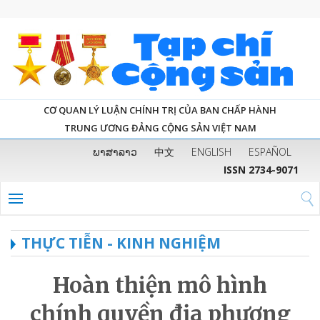
CƠ QUAN LÝ LUẬN CHÍNH TRỊ CỦA BAN CHẤP HÀNH
TRUNG ƯƠNG ĐẢNG CỘNG SẢN VIỆT NAM
ພາສາລາວ
中文
ENGLISH
ESPAÑOL
ISSN 2734-9071
THỰC TIỄN - KINH NGHIỆM
Hoàn thiện mô hình
chính quyền địa phương