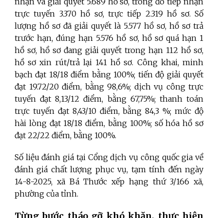
nhận và giải quyết 5.689 hồ sơ, trong đó tiếp nhận
trực tuyến 3.370 hồ sơ, trực tiếp 2.319 hồ sơ. Số
lượng hồ sơ đã giải quyết là 5.577 hồ sơ, hồ sơ trả
trước hạn, đúng hạn 5.576 hồ sơ, hồ sơ quá hạn 1
hồ sơ, hồ sơ đang giải quyết trong hạn 112 hồ sơ,
hồ sơ xin rút/trả lại 141 hồ sơ. Công khai, minh
bạch đạt 18/18 điểm bằng 100%; tiến độ giải quyết
đạt 19.72/20 điểm, bằng 98,6%; dịch vụ công trực
tuyến đạt 8,13/12 điểm, bằng 67,75%; thanh toán
trực tuyến đạt 8,43/10 điểm, bằng 84,3 %; mức độ
hài lòng đạt 18/18 điểm, bằng 100%; số hóa hồ sơ
đạt 22/22 điểm, bằng 100%.
Số liệu đánh giá tại Cổng dịch vụ công quốc gia về
đánh giá chất lượng phục vụ, tạm tính đến ngày
14-8-2025, xã Bá Thước xếp hạng thứ 3/166 xã,
phường của tỉnh.
T
ừng bước tháo gỡ
khó khăn, thực hiện