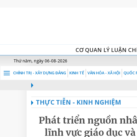
CƠ QUAN LÝ LUẬN CH
Thứ năm, ngày 06-08-2026
CHÍNH TRỊ - XÂY DỰNG ĐẢNG
KINH TẾ
VĂN HÓA - XÃ HỘI
QUỐC P
THỰC TIỄN - KINH NGHIỆM
Phát triển nguồn nhâ
lĩnh vực giáo dục và