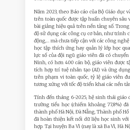
Năm 2023, theo Báo cáo của Bộ Giáo dục v
trên toàn quốc được tập huấn chuyên sâu v
bài giảng hiệu quả trên nền tảng số. Tron
độ sử dụng các công cụ cơ bản, như trình 
động,… mà chưa tiếp cận với các công nghệ gi
học tập thích ứng hay quản lý lớp học qu
lực số của đội ngũ giáo viên đã có chuyể
Ninh, có hơn 400 cán bộ, giáo viên được 
tích hợp trí tuệ nhân tạo (AI) và ứng dụn
trên phạm vi toàn quốc, tỷ lệ giáo viên 
tương xứng với tốc độ triển khai các nền tả
Tính đến tháng 6-2025, hệ sinh thái giáo 
trường tiểu học (chiếm khoảng 77,8%) đã 
thành phố Hà Nội, Đà Nẵng, Thành phố Hồ C
đã hoàn thiện kết nối dữ liệu học sinh với
hợp. Tại huyện Ba Vì (nay là xã Ba Vì, Hà N