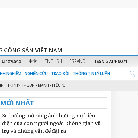
G CỘNG SẢN VIỆT NAM
ພາສາລາວ
中文
ENGLISH
ESPAÑOL
ISSN 2734-9071
KINH NGHIỆM
NGHIÊN CỨU - TRAO ĐỔI
THÔNG TIN LÝ LUẬN
 “TINH - GỌN - MẠNH - HIỆU NĂNG - HIỆU LỰC - HIỆU QUẢ” THEO TINH THẦN
MỚI NHẤT
Xu hướng mở rộng ảnh hưởng, sự hiện
diện của con người ngoài không gian vũ
trụ và những vấn đề đặt ra