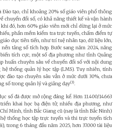
à Đào tạo, chỉ khoảng 20% số giáo viên phổ thông
ề chuyển đổi số, có khả năng thiết kế và vận hành
g khi đó, hơn 60% giáo viên mới chỉ dừng lại ở mức
chiếu, phần mềm kiểm tra trực tuyến, chấm điểm tự
áo dục tiên tiến, như trí tuệ nhân tạo, dữ liệu lớn,
a nền tảng số tích hợp. Bước sang năm 2024, năng
n biến tích cực, một số địa phương như tỉnh Quảng
tập huấn chuyên sâu về chuyển đổi số với nội dung
g hệ thống quản lý học tập (LMS). Tuy nhiên, tính
được đào tạo chuyên sâu vẫn ở mức dưới 30%, chưa
(3)
ng số trong quản lý và giảng dạy
.
dục số đã được mở rộng đáng kể. Hơn 11.400/14.663
triển khai học bạ điện tử; nhiều địa phương, như
hí Minh, tỉnh Bắc Giang cũ (nay là tỉnh Bắc Ninh)
 hệ thống học tập trực tuyến và thi trực tuyến tích
ội), trong 6 tháng đầu năm 2025, hơn 37.000 tài liệu