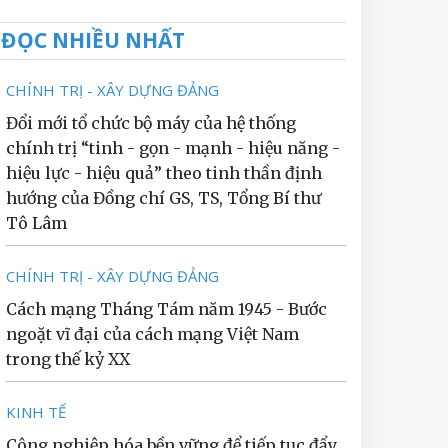
ĐỌC NHIỀU NHẤT
CHÍNH TRỊ - XÂY DỰNG ĐẢNG
Đổi mới tổ chức bộ máy của hệ thống
chính trị “tinh - gọn - mạnh - hiệu năng -
hiệu lực - hiệu quả” theo tinh thần định
hướng của Đồng chí GS, TS, Tổng Bí thư
Tô Lâm
CHÍNH TRỊ - XÂY DỰNG ĐẢNG
Cách mạng Tháng Tám năm 1945 - Bước
ngoặt vĩ đại của cách mạng Việt Nam
trong thế kỷ XX
KINH TẾ
Công nghiệp hóa bền vững để tiếp tục đẩy