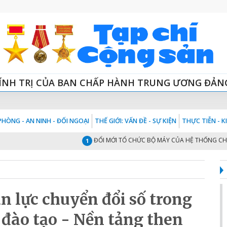
ÍNH TRỊ CỦA BAN CHẤP HÀNH TRUNG ƯƠNG ĐẢN
HÒNG - AN NINH - ĐỐI NGOẠI
THẾ GIỚI: VẤN ĐỀ - SỰ KIỆN
THỰC TIỄN - 
ĐỔI MỚI TỔ CHỨC BỘ MÁY CỦA HỆ THỐNG CHÍNH TRỊ
1
n lực chuyển đổi số trong
 đào tạo - Nền tảng then