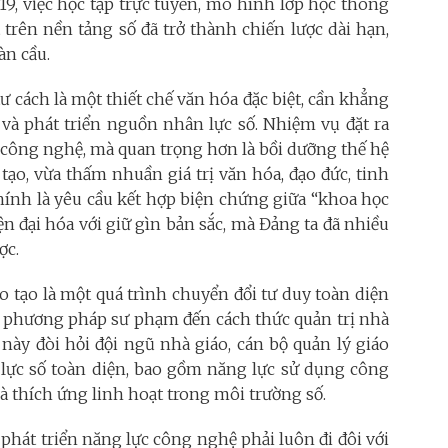
-19, việc học tập trực tuyến, mô hình lớp học thông
 trên nền tảng số đã trở thành chiến lược dài hạn,
àn cầu.
tư cách là một thiết chế văn hóa đặc biệt, cần khẳng
o và phát triển nguồn nhân lực số. Nhiệm vụ đặt ra
 công nghệ, mà quan trọng hơn là bồi dưỡng thế hệ
tạo, vừa thấm nhuần giá trị văn hóa, đạo đức, tinh
hính là yêu cầu kết hợp biện chứng giữa “khoa học
iện đại hóa với giữ gìn bản sắc, mà Đảng ta đã nhiều
ợc.
o tạo là một quá trình chuyển đổi tư duy toàn diện
nh, phương pháp sư phạm đến cách thức quản trị nhà
u này đòi hỏi đội ngũ nhà giáo, cán bộ quản lý giáo
 lực số toàn diện, bao gồm năng lực sử dụng công
à thích ứng linh hoạt trong môi trường số.
, phát triển năng lực công nghệ phải luôn đi đôi với