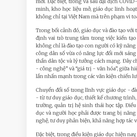
mới. Đặc biệt, trong và sau đại dịch COVID
minh, kho học liệu mở, giáo dục linh hoạt
không chỉ tại Việt Nam mà trên phạm vi to
Trong bối cảnh đó, giáo dục và đào tạo với 
định vai trò trung tâm trong việc kiến tạ
không chỉ là đào tạo con người có kỹ năng
công dân số vừa có năng lực đổi mới sáng 
thần dân tộc và lý tưởng cách mạng. Đây c
- công nghệ” và “giá trị - văn hóa”, giữa h
lần nhấn mạnh trong các văn kiện chiến lư
Chuyển đổi số trong lĩnh vực giáo dục - đà
- từ tư duy giáo dục, thiết kế chương trì
trường, quản trị hệ sinh thái học tập. Điề
dục và người học phải được trang bị năng
nghệ, tư duy phản biện, khả năng hợp tác v
Đặc biệt, trong điều kiện giáo dục hiện nay