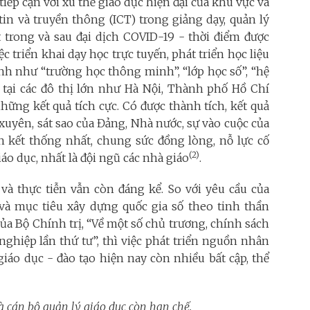
tiếp cận với xu thế giáo dục hiện đại của khu vực và
in và truyền thông (ICT) trong giảng dạy, quản lý
 trong và sau đại dịch COVID-19 - thời điểm được
 triển khai dạy học trực tuyến, phát triển học liệu
ình như “trường học thông minh”, “lớp học số”, “hệ
 tại các đô thị lớn như Hà Nội, Thành phố Hồ Chí
ững kết quả tích cực. Có được thành tích, kết quả
 xuyên, sát sao của Đảng, Nhà nước, sự vào cuộc của
àn kết thống nhất, chung sức đồng lòng, nỗ lực cố
(2)
o dục, nhất là đội ngũ các nhà giáo
.
và thực tiễn vẫn còn đáng kể. So với yêu cầu của
à mục tiêu xây dựng quốc gia số theo tinh thần
ủa Bộ Chính trị, “Về một số chủ trương, chính sách
hiệp lần thứ tư”, thì việc phát triển nguồn nhân
giáo dục - đào tạo hiện nay còn nhiều bất cập, thể
à cán bộ quản lý giáo dục còn hạn chế.