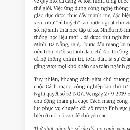
về quy mô, đa dạng về loại hình, từng bước 
thế giới. Việc ứng dụng công nghệ thông t
giáo dục được thúc đẩy mạnh mẽ, đặc biệt
xem như “cú huých” tạo bước ngoặt cho việc
số, hệ sinh thái học tập từ xa. Nhiều mô h
thống học liệu mở”,… đã được thử nghiệm
Minh, Đà Nẵng, Huế,… bước đầu mang lại nh
nêu trên, dưới sự lãnh đạo, chỉ đạo thường
cả hệ thống chính trị, toàn dân, là sự đo
gắng vượt mọi khó khăn của toàn ngành giá
Tuy nhiên, khoảng cách giữa chủ trương 
cuộc Cách mạng công nghiệp lần thứ tư v
Nghị quyết số 52-NQ/TW, ngày 27-9-2019, c
chủ động tham gia cuộc Cách mạng công ng
lực phục vụ chuyển đổi số trong lĩnh vực 
hiện ở một số vấn đề chủ yếu sau:
Thứ nhất, năng lực số của đội ngũ giáo viên v