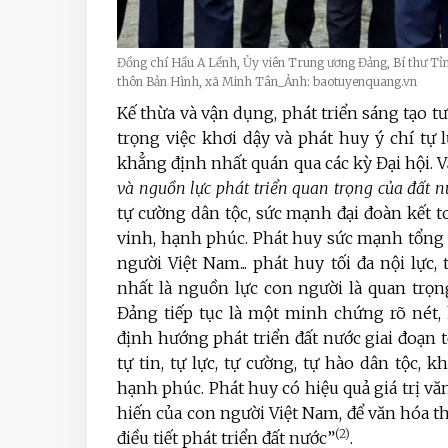
Đồng chí Hầu A Lềnh, Ủy viên Trung ương Đảng, Bí thư Tỉ
thôn Bản Hình, xã Minh Tân_Ảnh: baotuyenquang.vn
Kế thừa và vận dụng, phát triển sáng tạo t
trọng việc khơi dậy và phát huy ý chí tự
khẳng định nhất quán qua các kỳ Đại hội. Vă
và nguồn lực phát triển quan trọng của đất n
tự cường dân tộc, sức mạnh đại đoàn kết t
vinh, hạnh phúc. Phát huy sức mạnh tổng 
người Việt Nam... phát huy tối đa nội lực,
nhất là nguồn lực con người là quan trọn
Đảng tiếp tục là một minh chứng rõ nét, 
định hướng phát triển đất nước giai đoạn 
tự tin, tự lực, tự cường, tự hào dân tộc,
hạnh phúc. Phát huy có hiệu quả giá trị văn
hiến của con người Việt Nam, để văn hóa th
(2)
điều tiết phát triển đất nước”
.