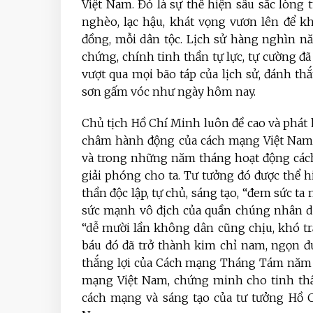
Việt Nam. Đó là sự thể hiện sâu sắc lòng 
nghèo, lạc hậu, khát vọng vươn lên để k
đồng, mỗi dân tộc. Lịch sử hàng nghìn n
chứng, chính tinh thần tự lực, tự cường đ
vượt qua mọi bão táp của lịch sử, đánh t
sơn gấm vóc như ngày hôm nay.
Chủ tịch Hồ Chí Minh luôn đề cao và phát h
châm hành động của cách mạng Việt Nam. 
và trong những năm tháng hoạt động cách
giải phóng cho ta. Tư tưởng đó được thể h
thần độc lập, tự chủ, sáng tạo, “đem sức ta 
sức mạnh vô địch của quần chúng nhân dâ
“dễ mười lần không dân cũng chịu, khó t
báu đó đã trở thành kim chỉ nam, ngọn đ
thắng lợi của Cách mạng Tháng Tám năm 194
mạng Việt Nam, chứng minh cho tinh thần 
cách mạng và sáng tạo của tư tưởng Hồ C