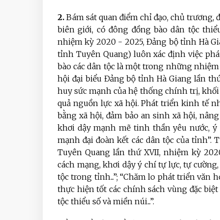
2.
Bám sát quan điểm chỉ đạo, chủ trương, đư
biên giới, có đông đồng bào dân tộc thiể
nhiệm kỳ 2020 - 2025, Đảng bộ tỉnh Hà G
tỉnh Tuyên Quang) luôn xác định việc phát 
bào các dân tộc là một trong những nhiệm 
hội đại biểu Đảng bộ tỉnh Hà Giang lần th
huy sức mạnh của hệ thống chính trị, khối 
quả nguồn lực xã hội. Phát triển kinh tế n
bằng xã hội, đảm bảo an sinh xã hội, nâng 
khơi dậy mạnh mẽ tinh thần yêu nước, ý c
mạnh đại đoàn kết các dân tộc của tỉnh”. 
Tuyên Quang lần thứ XVII, nhiệm kỳ 202
cách mạng, khơi dậy ý chí tự lực, tự cườn
tộc trong tỉnh...”; “Chăm lo phát triển văn
thực hiện tốt các chính sách vùng đặc biệ
tộc thiểu số và miền núi...”.