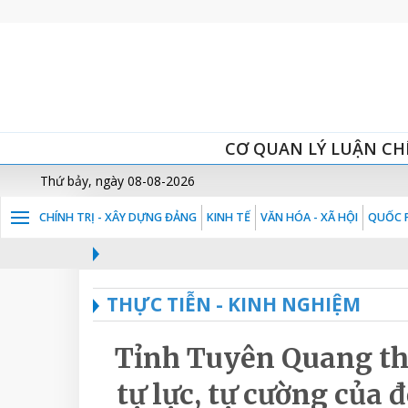
CƠ QUAN LÝ LUẬN CH
Thứ bảy, ngày 08-08-2026
CHÍNH TRỊ - XÂY DỰNG ĐẢNG
KINH TẾ
VĂN HÓA - XÃ HỘI
QUỐC P
THỰC TIỄN - KINH NGHIỆM
Tỉnh Tuyên Quang thúc
tự lực, tự cường của 