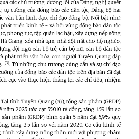
 quả các chủ trương, đường lối của Đảng, nghị quyết
ực, tự cường của đồng bào các dân tộc, Đảng bộ hai
c văn bản lãnh đạo, chỉ đạo đồng bộ. Nổi bật như:
 phát triển kinh tế - xã hội vùng đồng bào dân tộc
ục, phong tục, tập quán lạc hậu, xây dựng nếp sống
 Hà Giang;
xóa nhà tạm, nhà dột nát cho hộ nghèo,
dựng đội ngũ cán bộ trẻ, cán bộ nữ, cán bộ dân tộc
à phát triển văn hóa, con người Tuyên Quang đáp
(3)
g
…
. Từ những chủ trương đúng đắn và sự chỉ đạo
ự cường của đồng bào các dân tộc trên địa bàn đã đạt
ch cực vào thực hiện thắng lợi các chỉ tiêu, nhiệm
á. Tại tỉnh Tuyên Quang (cũ), tổng sản phẩm (GRDP)
 năm 2025 ước đạt 55.010 tỷ đồng, tăng 1,59 lần so
ng sản phẩm (GRDP) bình quân 5 năm đạt 5,9%; quy
ng, tăng 2,5 lần so với năm 2020. Cơ cấu kinh tế
g trình xây dựng nông thôn mới với phương châm