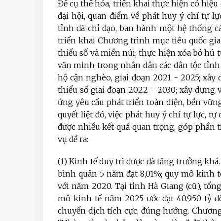
Để cụ thể hóa, triển khai thực hiện có hiệu
đại hội, quan điểm về phát huy ý chí tự l
tỉnh đã chỉ đạo, ban hành một hệ thống cá
triển khai Chương trình mục tiêu quốc gia
thiểu số và miền núi;
thực hiện xóa bỏ hủ t
văn minh trong nhân dân các dân tộc tỉnh
hộ cận nghèo, giai đoạn 2021 - 2025; xây 
thiểu số giai đoạn 2022 - 2030;
xây dựng v
ứng yêu cầu phát triển toàn diện, bền vữn
quyết liệt đó, việc phát huy ý chí tự lực, t
được nhiều kết quả quan trọng, góp phần tí
vụ đề ra:
(1) Kinh tế duy trì được đà tăng trưởng kh
bình quân 5 năm đạt 8,01%; quy mô kinh tế
với năm 2020. Tại tỉnh Hà Giang (cũ), tổ
mô kinh tế năm 2025 ước đạt 40.950 tỷ đồ
chuyển dịch tích cực, đúng hướng. Chươn