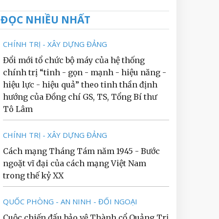
ĐỌC NHIỀU NHẤT
CHÍNH TRỊ - XÂY DỰNG ĐẢNG
Đổi mới tổ chức bộ máy của hệ thống
chính trị “tinh - gọn - mạnh - hiệu năng -
hiệu lực - hiệu quả” theo tinh thần định
hướng của Đồng chí GS, TS, Tổng Bí thư
Tô Lâm
CHÍNH TRỊ - XÂY DỰNG ĐẢNG
Cách mạng Tháng Tám năm 1945 - Bước
ngoặt vĩ đại của cách mạng Việt Nam
trong thế kỷ XX
QUỐC PHÒNG - AN NINH - ĐỐI NGOẠI
Cuộc chiến đấu bảo vệ Thành cổ Quảng Trị