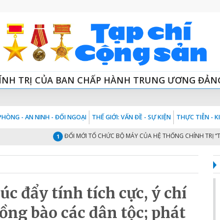
ÍNH TRỊ CỦA BAN CHẤP HÀNH TRUNG ƯƠNG ĐẢN
HÒNG - AN NINH - ĐỐI NGOẠI
THẾ GIỚI: VẤN ĐỀ - SỰ KIỆN
THỰC TIỄN - 
ĐỔI MỚI TỔ CHỨC BỘ MÁY CỦA HỆ THỐNG CHÍNH TRỊ “TINH -
1
 đẩy tính tích cực, ý chí
đồng bào các dân tộc; phát