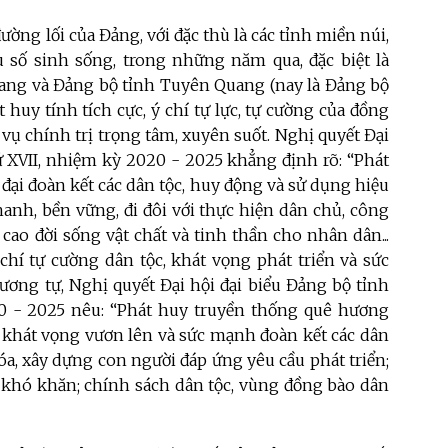
ờng lối của Đảng, với đặc thù là các tỉnh miền núi,
u số sinh sống, trong những năm qua, đặc biệt là
iang và Đảng bộ tỉnh Tuyên Quang (nay là Đảng bộ
huy tính tích cực, ý chí tự lực, tự cường của đồng
vụ chính trị trọng tâm, xuyên suốt. Nghị quyết Đại
ứ XVII, nhiệm kỳ 2020 - 2025 khẳng định rõ: “Phát
đại đoàn kết các dân tộc, huy động và sử dụng hiệu
hanh, bền vững, đi đôi với thực hiện dân chủ, công
cao đời sống vật chất và tinh thần cho nhân dân...
hí tự cường dân tộc, khát vọng phát triển và sức
Tương tự, Nghị quyết Đại hội đại biểu Đảng bộ tỉnh
0 - 2025 nêu: “Phát huy truyền thống quê hương
g, khát vọng vươn lên và sức mạnh đoàn kết các dân
 hóa, xây dựng con người đáp ứng yêu cầu phát triển;
t khó khăn; chính sách dân tộc, vùng đồng bào dân