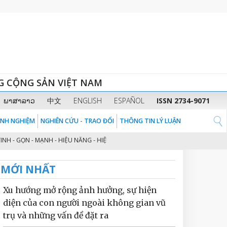
G CỘNG SẢN VIỆT NAM
ພາສາລາວ
中文
ENGLISH
ESPAÑOL
ISSN 2734-9071
KINH NGHIỆM
NGHIÊN CỨU - TRAO ĐỔI
THÔNG TIN LÝ LUẬN
 GỌN - MẠNH - HIỆU NĂNG - HIỆU LỰC - HIỆU QUẢ” THEO TINH THẦN ĐỊNH H
MỚI NHẤT
Xu hướng mở rộng ảnh hưởng, sự hiện
diện của con người ngoài không gian vũ
trụ và những vấn đề đặt ra