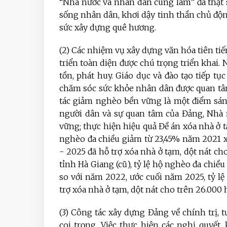
“Nhà nước và nhân dân cùng làm” đã thật 
sống nhân dân, khơi dậy tinh thần chủ độn
sức xây dựng quê hương.
(2) Các nhiệm vụ xây dựng văn hóa tiên tiế
triển toàn diện được chú trọng triển khai. N
tồn, phát huy. Giáo dục và đào tạo tiếp tụ
chăm sóc sức khỏe nhân dân được quan tâm 
tác giảm nghèo bền vững là một điểm sáng
người dân và sự quan tâm của Đảng, Nhà 
vững; thực hiện hiệu quả Đề án xóa nhà ở tạ
nghèo đa chiều giảm từ 23,45% năm 2021 
- 2025 đã hỗ trợ xóa nhà ở tạm, dột nát cho 
tỉnh Hà Giang (cũ), tỷ lệ hộ nghèo đa chi
so với năm 2022, ước cuối năm 2025, tỷ lệ
trợ xóa nhà ở tạm, dột nát cho trên 26.000
(3)
Công tác xây dựng Đảng về chính trị, t
coi trọng. Việc thực hiện các nghị quyết