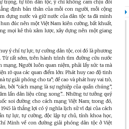
tự trọng, tự tôn dân tộc, ý chí không cam chịu đói
hẳng định bản thân của mỗi con người, mỗi cộng
ăm dựng nước và giữ nước của dân tộc ta đã minh
ã hun đúc nên một Việt Nam kiên cường, bất khuất,
hắng mọi kẻ thù xâm lược, xây dựng nên một giang
uy ý chí tự lực, tự cường dân tộc, coi đó là phương
Từ rất sớm, trên hành trình tìm đường cứu nước
 mạng, Người luôn quan niệm, phải lấy sức ta mà
iện rõ qua các quan điểm lớn: Phát huy cao độ tinh
mà tự giải phóng cho ta”; đề cao và phát huy vai trò,
n, bởi “cách mạng là sự nghiệp của quần chúng”,
răm lần dân liệu cũng xong”… Những tư tưởng quý
uốc soi đường cho cách mạng Việt Nam; trong đó,
5 là thắng lợi có ý nghĩa lịch sử vĩ đại của cách
tự lực, tự cường, độc lập tự chủ, tính khoa học,
hí Minh về con đường giải phóng dân tộc ở Việt