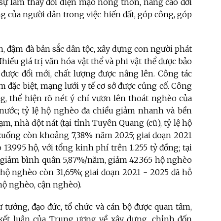
sự làm thay đổi diện mạo nông thôn, nâng cao đời
g của người dân trong việc hiến đất, góp công, góp
n, đậm đà bản sắc dân tộc, xây dựng con người phát
hiều giá trị văn hóa vật thể và phi vật thể được bảo
c được đổi mới, chất lượng được nâng lên. Công tác
đặc biệt, mạng lưới y tế cơ sở được củng cố. Công
, thể hiện rõ nét ý chí vươn lên thoát nghèo của
nước; tỷ lệ hộ nghèo đa chiều giảm nhanh và bền
m, nhà dột nát (tại tỉnh Tuyên Quang (cũ), tỷ lệ hộ
xuống còn khoảng 7,38% năm 2025; giai đoạn 2021
13.995 hộ, với tổng kinh phí trên 1.255 tỷ đồng; tại
ều giảm bình quân 5,87%/năm, giảm 42.365 hộ nghèo
 hộ nghèo còn 31,65%; giai đoạn 2021 - 2025 đã hỗ
 hộ nghèo, cận nghèo).
ư tưởng, đạo đức, tổ chức và cán bộ được quan tâm,
, kết luận của Trung ương về xây dựng, chỉnh đốn