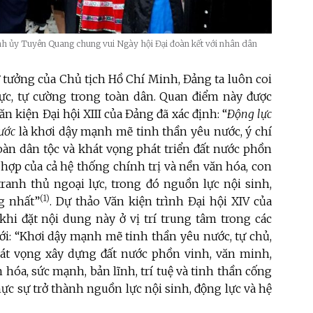
nh ủy Tuyên Quang chung vui Ngày hội Đại đoàn kết với nhân dân
ư tưởng của Chủ tịch Hồ Chí Minh, Đảng ta luôn coi
 lực, tự cường trong toàn dân. Quan điểm này được
n kiện Đại hội XIII của Đảng đã xác định: “
Động lực
ước
là khơi dậy mạnh mẽ tinh thần yêu nước, ý chí
oàn dân tộc và khát vọng phát triển đất nước phồn
hợp của cả hệ thống chính trị và nền văn hóa, con
 tranh thủ ngoại lực, trong đó nguồn lực nội sinh,
(1)
g nhất”
. Dự thảo Văn kiện trình Đại hội XIV của
khi đặt nội dung này ở vị trí trung tâm trong các
tới: “Khơi dậy mạnh mẽ tinh thần yêu nước, tự chủ,
 khát vọng xây dựng đất nước phồn vinh, văn minh,
 hóa, sức mạnh, bản lĩnh, trí tuệ và tinh thần cống
ực sự trở thành nguồn lực nội sinh, động lực và hệ