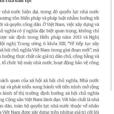
h của dân tộc
nhà nước hiện đại, trong đó quyền lực nhà nước
 thượng tôn Hiến pháp và pháp luật nhằm hướng tới
i và quyền công dân. Ở Việt Nam, việc xây dựng và
ủ nghĩa có ý nghĩa đặc biệt quan trọng, không chỉ
 được xác định trong Hiến pháp năm 2013 và Nghị
i nghị Trung ương 6 khóa XIII, “Về tiếp tục xây
xã hội chủ nghĩa Việt Nam trong giai đoạn mới”, mà
hưởng thực chất các giá trị dân chủ, công bằng và
t, tổ chức bộ máy nhà nước, hoạt động bảo vệ công
hách quan của xã hội xã hội chủ nghĩa, Nhà nước
tại và phát triển song hành với tiến trình mở rộng
n kinh tế thị trường định hướng xã hội chủ nghĩa
g Cộng sản Việt Nam lãnh đạo. Với bản chất là nhà
ân dân, toàn bộ quyền lực nhà nước thuộc về nhân
 Việt Nam được xây dựng trên những giá trị cốt lõi