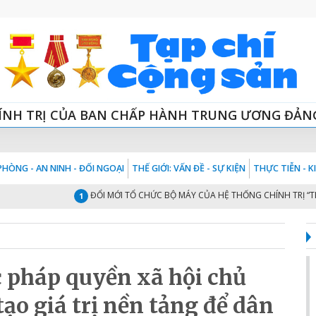
ÍNH TRỊ CỦA BAN CHẤP HÀNH TRUNG ƯƠNG ĐẢN
HÒNG - AN NINH - ĐỐI NGOẠI
THẾ GIỚI: VẤN ĐỀ - SỰ KIỆN
THỰC TIỄN - 
ĐỔI MỚI TỔ CHỨC BỘ MÁY CỦA HỆ THỐNG CHÍNH TRỊ “TINH - G
1
 pháp quyền xã hội chủ
o giá trị nền tảng để dân