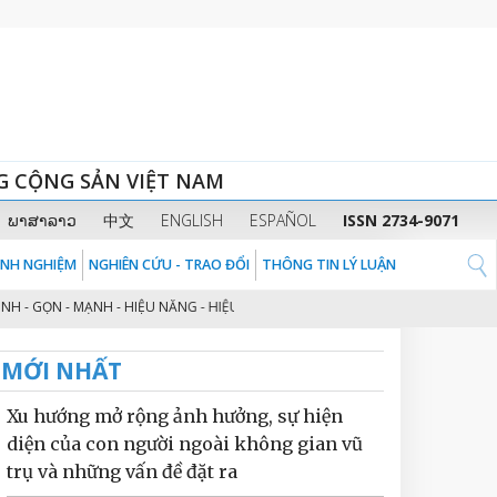
G CỘNG SẢN VIỆT NAM
ພາສາລາວ
中文
ENGLISH
ESPAÑOL
ISSN 2734-9071
KINH NGHIỆM
NGHIÊN CỨU - TRAO ĐỔI
THÔNG TIN LÝ LUẬN
ỌN - MẠNH - HIỆU NĂNG - HIỆU LỰC - HIỆU QUẢ” THEO TINH THẦN ĐỊNH HƯỚ
MỚI NHẤT
Xu hướng mở rộng ảnh hưởng, sự hiện
diện của con người ngoài không gian vũ
trụ và những vấn đề đặt ra