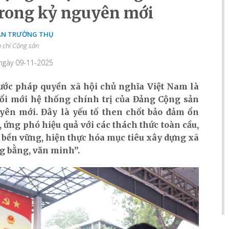
rong kỷ nguyên mới
̀N TRƯỜNG THỤ
 chí Cộng sản
 ngày 09-11-2025
ước pháp quyền xã hội chủ nghĩa Việt Nam là
đổi mới hệ thống chính trị của Đảng Cộng sản
ên mới. Đây là yếu tố then chốt bảo đảm ổn
a, ứng phó hiệu quả với các thách thức toàn cầu,
n bền vững, hiện thực hóa mục tiêu xây dựng xã
g bằng, văn minh”.