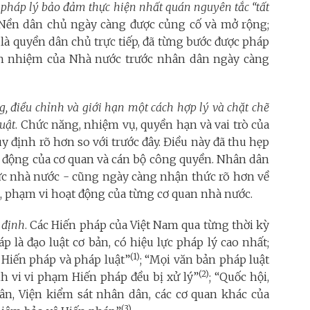
chế pháp lý bảo đảm thực hiện nhất quán nguyên tắc “tất
 Nền dân chủ ngày càng được củng cố và mở rộng;
 là quyền dân chủ trực tiếp, đã từng bước được pháp
rách nhiệm của Nhà nước trước nhân dân ngày càng
g, điều chỉnh và giới hạn một cách hợp lý và chặt chẽ
uật
. Chức năng, nhiệm vụ, quyền hạn và vai trò của
 định rõ hơn so với trước đây. Điều này đã thu hẹp
ạt động của cơ quan và cán bộ công quyền. Nhân dân
 lực nhà nước - cũng ngày càng nhận thức rõ hơn về
, phạm vi hoạt động của từng cơ quan nhà nước.
g định
. Các Hiến pháp của Việt Nam qua từng thời kỳ
 là đạo luật cơ bản, có hiệu lực pháp lý cao nhất;
(1)
 Hiến pháp và pháp luật”
; “Mọi văn bản pháp luật
(2)
h vi vi phạm Hiến pháp đều bị xử lý”
; “Quốc hội,
ân, Viện kiểm sát nhân dân, các cơ quan khác của
(3)