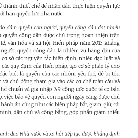
ở thành thiết chế để nhân dân thực hiện quyền lực
iới hạn quyền lực nhà nước.
và bảo đảm quyền con người, quyền công dân đạt nhiều
à quyền công dân được chú trọng hoàn thiện trên
nh tế, văn hóa và xã hội. Hiến pháp năm 2013 khẳng
n người, quyền công dân là nhiệm vụ hàng đầu của
 cơ sở các nguyên tắc hiến định, nhiều đạo luật và
các quy định của Hiến pháp, tạo cơ sở pháp lý cho
đặc biệt là quyền của các nhóm yếu thế, dễ bị tổn
c và chủ động tham gia vào các cơ chế toàn cầu và
phê chuẩn và gia nhập 7/9 công ước quốc tế cơ bản
p, việc bảo vệ quyền con người ngày càng được chú
hi hành án cũng như các biện pháp bắt, giam, giữ, cải
minh, dân chủ và công bằng, góp phần giảm thiểu
lãnh đạo Nhà nước và xã hội tiếp tục được khẳng định