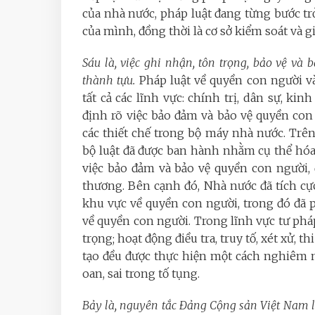
của nhà nước, pháp luật đang từng bước tr
của mình, đồng thời là cơ sở kiểm soát và g
Sáu là, việc ghi nhận, tôn trọng, bảo vệ 
thành tựu.
Pháp luật về quyền con người v
tất cả các lĩnh vực: chính trị, dân sự, ki
định rõ việc bảo đảm và bảo vệ quyền co
các thiết chế trong bộ máy nhà nước. Trên
bộ luật đã được ban hành nhằm cụ thể hóa 
việc bảo đảm và bảo vệ quyền con người, 
thương. Bên cạnh đó, Nhà nước đã tích cự
khu vực về quyền con người, trong đó đã 
về quyền con người. Trong lĩnh vực tư phá
trọng; hoạt động điều tra, truy tố, xét xử, t
tạo đều được thực hiện một cách nghiêm 
oan, sai trong tố tụng.
Bảy là, nguyên tắc Đảng Cộng sản Việt Nam 