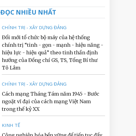
ĐỌC NHIỀU NHẤT
CHÍNH TRỊ - XÂY DỰNG ĐẢNG
Đổi mới tổ chức bộ máy của hệ thống
chính trị “tinh - gọn - mạnh - hiệu năng -
hiệu lực - hiệu quả” theo tinh thần định
hướng của Đồng chí GS, TS, Tổng Bí thư
Tô Lâm
CHÍNH TRỊ - XÂY DỰNG ĐẢNG
Cách mạng Tháng Tám năm 1945 - Bước
ngoặt vĩ đại của cách mạng Việt Nam
trong thế kỷ XX
KINH TẾ
Công nghiệp hóa bền vững để tiếp tục đẩy