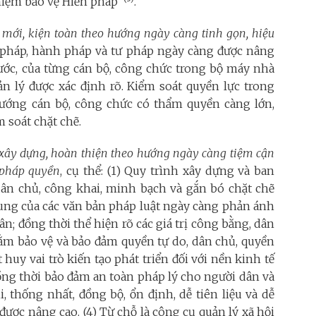
hiệm bảo vệ Hiến pháp”
.
 mới, kiện toàn theo hướng ngày càng tinh gọn, hiệu
p pháp, hành pháp và tư pháp ngày càng được nâng
ước, của từng cán bộ, công chức trong bộ máy nhà
ản lý được xác định rõ. Kiểm soát quyền lực trong
ướng cán bộ, công chức có thẩm quyền càng lớn,
 soát chặt chẽ.
 xây dựng, hoàn thiện theo hướng ngày càng tiệm cận
 pháp quyền
, cụ thể: (1) Quy trình xây dựng và ban
ân chủ, công khai, minh bạch và gắn bó chặt chẽ
 dung của các văn bản pháp luật ngày càng phản ánh
n; đồng thời thể hiện rõ các giá trị công bằng, dân
ằm bảo vệ và bảo đảm quyền tự do, dân chủ, quyền
uy vai trò kiến tạo phát triển đối với nền kinh tế
ồng thời bảo đảm an toàn pháp lý cho người dân và
, thống nhất, đồng bộ, ổn định, dễ tiên liệu và dễ
được nâng cao. (4) Từ chỗ là công cụ quản lý xã hội