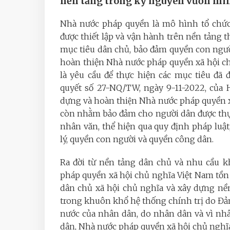
nền tảng trong kỷ nguyên vươn mìn
Nhà nước pháp quyền là mô hình tổ chức 
được thiết lập và vận hành trên nền tảng
mục tiêu dân chủ, bảo đảm quyền con ngườ
hoàn thiện Nhà nước pháp quyền xã hội ch
là yêu cầu để thực hiện các mục tiêu đã
quyết số 27-NQ/TW, ngày 9-11-2022, của Hộ
dựng và hoàn thiện Nhà nước pháp quyền 
còn nhằm bảo đảm cho người dân được thụ 
nhân văn, thể hiện qua quy định pháp luậ
lý, quyền con người và quyền công dân.
Ra đời từ nền tảng dân chủ và nhu cầu k
pháp quyền xã hội chủ nghĩa Việt Nam tồn 
dân chủ xã hội chủ nghĩa và xây dựng nề
trong khuôn khổ hệ thống chính trị do Đản
nước của nhân dân, do nhân dân và vì nh
dân, Nhà nước pháp quyền xã hội chủ nghĩa