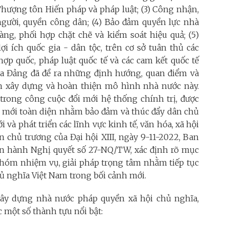
Thượng tôn Hiến pháp và pháp luật; (3) Công nhận,
người, quyền công dân; (4) Bảo đảm quyền lực nhà
àng, phối hợp chặt chẽ và kiểm soát hiệu quả; (5)
i ích quốc gia - dân tộc, trên cơ sở tuân thủ các
ợp quốc, pháp luật quốc tế và các cam kết quốc tế
của Đảng đã đề ra những định hướng, quan điểm và
nh xây dựng và hoàn thiện mô hình nhà nước này.
 trong công cuộc đổi mới hệ thống chính trị, được
đổi mới toàn diện nhằm bảo đảm và thúc đẩy dân chủ
i và phát triển các lĩnh vực kinh tế, văn hóa, xã hội
ện chủ trương của Đại hội XIII, ngày 9-11-2022, Ban
n hành Nghị quyết số 27-NQ/TW, xác định rõ mục
 nhóm nhiệm vụ, giải pháp trọng tâm nhằm tiếp tục
ủ nghĩa Việt Nam trong bối cảnh mới.
y dựng nhà nước pháp quyền xã hội chủ nghĩa,
 một số thành tựu nổi bật: