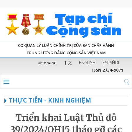
CƠ QUAN LÝ LUẬN CHÍNH TRỊ CỦA BAN CHẤP HÀNH
TRUNG ƯƠNG ĐẢNG CỘNG SẢN VIỆT NAM
ພາສາລາວ
中文
ENGLISH
ESPAÑOL
ISSN 2734-9071
THỰC TIỄN - KINH NGHIỆM
Triển khai Luật Thủ đô
39/2024/QH15 tháo gỡ các