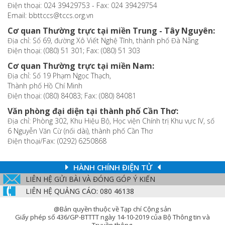
Điện thoại: 024 39429753 - Fax: 024 39429754
Email: bbttccs@tccs.org.vn
Cơ quan Thường trực tại miền Trung - Tây Nguyên:
Địa chỉ: Số 69, đường Xô Viết Nghệ Tĩnh, thành phố Đà Nẵng
Điện thoại: (080) 51 301; Fax: (080) 51 303
Cơ quan Thường trực tại miền Nam:
Địa chỉ: Số 19 Phạm Ngọc Thạch,
Thành phố Hồ Chí Minh
Điện thoại: (080) 84083; Fax: (080) 84081
Văn phòng đại diện tại thành phố Cần Thơ:
Địa chỉ: Phòng 302, Khu Hiệu Bộ, Học viện Chính trị Khu vực IV, số
6 Nguyễn Văn Cừ (nối dài), thành phố Cần Thơ
Điện thoại/Fax: (0292) 6250868
HÀNH CHÍNH ĐIỆN TỬ
LIÊN HỆ GỬI BÀI VÀ ĐÓNG GÓP Ý KIẾN
LIÊN HỆ QUẢNG CÁO: 080 46138
@Bản quyền thuộc về Tạp chí Cộng sản
Giấy phép số 436/GP-BTTTT ngày 14-10-2019 của Bộ Thông tin và
Truyền thông.