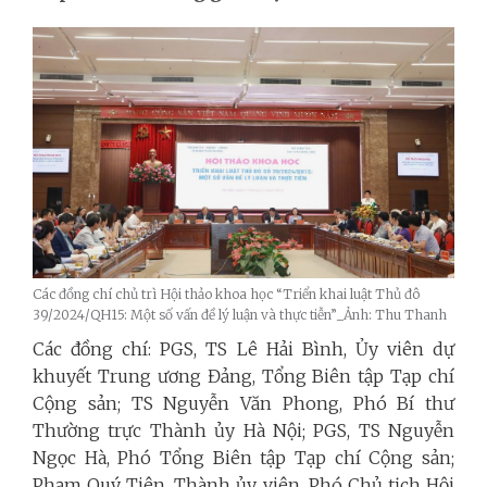
Các đồng chí chủ trì Hội thảo khoa học “Triển khai luật Thủ đô
39/2024/QH15: Một số vấn đề lý luận và thực tiễn”_Ảnh: Thu Thanh
Các đồng chí: PGS, TS Lê Hải Bình, Ủy viên dự
khuyết Trung ương Đảng, Tổng Biên tập Tạp chí
Cộng sản; TS Nguyễn Văn Phong, Phó Bí thư
Thường trực Thành ủy Hà Nội; PGS, TS Nguyễn
Ngọc Hà, Phó Tổng Biên tập Tạp chí Cộng sản;
Phạm Quý Tiên, Thành ủy viên, Phó Chủ tịch Hội