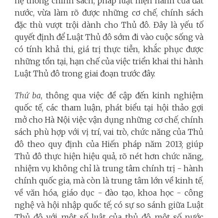
hệ thống chính sách, pháp luật hiện hành của đất
nước, vừa làm rõ được những cơ chế, chính sách
đặc thù vượt trội dành cho Thủ đô. Đây là yếu tố
quyết định để Luật Thủ đô sớm đi vào cuộc sống và
có tính khả thi, giá trị thực tiễn, khắc phục được
những tồn tại, hạn chế của việc triển khai thi hành
Luật Thủ đô trong giai đoạn trước đây.
Thứ ba
, thông qua việc đề cập đến kinh nghiệm
quốc tế, các tham luận, phát biểu tại hội thảo gợi
mở cho Hà Nội việc vận dụng những cơ chế, chính
sách phù hợp với vị trí, vai trò, chức năng của Thủ
đô theo quy định của Hiến pháp năm 2013; giúp
Thủ đô thực hiện hiệu quả, rõ nét hơn chức năng,
nhiệm vụ không chỉ là trung tâm chính trị - hành
chính quốc gia, mà còn là trung tâm lớn về kinh tế,
về văn hóa, giáo dục - đào tạo, khoa học - công
nghệ và hội nhập quốc tế; có sự so sánh giữa Luật
Thủ đô với một số luật của thủ đô một số nước