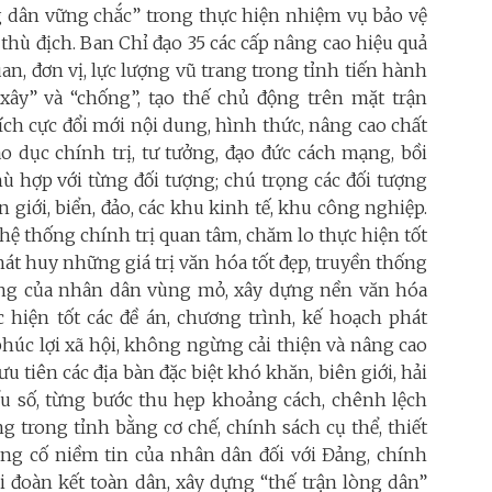
ng dân vững chắc” trong thực hiện nhiệm vụ bảo vệ
 thù địch. Ban Chỉ đạo 35 các cấp nâng cao hiệu quả
an, đơn vị, lực lượng vũ trang trong tỉnh tiến hành
“xây” và “chống”, tạo thế chủ động trên mặt trận
Tích cực đổi mới nội dung, hình thức, nâng cao chất
áo dục chính trị, tư tưởng, đạo đức cách mạng, bồi
 hợp với từng đối tượng; chú trọng các đối tượng
n giới, biển, đảo, các khu kinh tế, khu công nghiệp.
 hệ thống chính trị quan tâm, chăm lo thực hiện tốt
hát huy những giá trị văn hóa tốt đẹp, truyền thống
cường của nhân dân vùng mỏ, xây dựng nền văn hóa
 hiện tốt các đề án, chương trình, kế hoạch phát
 phúc lợi xã hội, không ngừng cải thiện và nâng cao
u tiên các địa bàn đặc biệt khó khăn, biên giới, hải
ểu số, từng bước thu hẹp khoảng cách, chênh lệch
g trong tỉnh bằng cơ chế, chính sách cụ thể, thiết
củng cố niềm tin của nhân dân đối với Đảng, chính
i đoàn kết toàn dân, xây dựng “thế trận lòng dân”