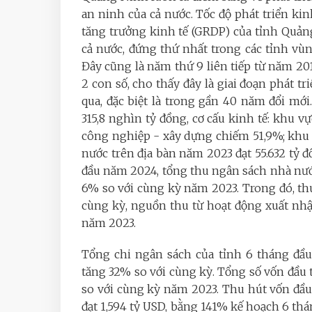
an ninh của cả nước. Tốc độ phát triển ki
tăng trưởng kinh tế (GRDP) của tỉnh Quảng
cả nước, đứng thứ nhất trong các tỉnh v
Đây cũng là năm thứ 9 liên tiếp từ năm 20
2 con số, cho thấy đây là giai đoạn phát 
qua, đặc biệt là trong gần 40 năm đổi m
315,8 nghìn tỷ đồng, cơ cấu kinh tế: khu 
công nghiệp - xây dựng chiếm 51,9%; khu
nước trên địa bàn năm 2023 đạt 55.632 tỷ đ
đầu năm 2024, tổng thu ngân sách nhà nước
6% so với cùng kỳ năm 2023. Trong đó, thu
cùng kỳ, nguồn thu từ hoạt động xuất nhậ
năm 2023.
Tổng chi ngân sách của tỉnh 6 tháng đầu
tăng 32% so với cùng kỳ. Tổng số vốn đầu t
so với cùng kỳ năm 2023. Thu hút vốn đầu
đạt 1,594 tỷ USD, bằng 141% kế hoạch 6 th