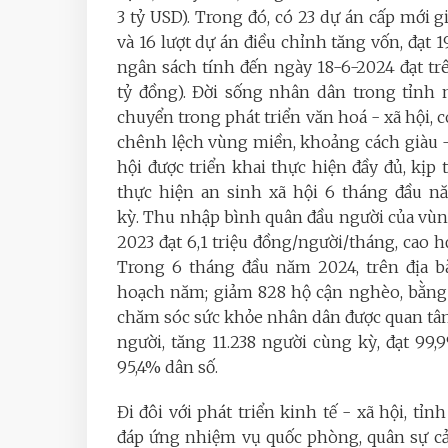
3 tỷ USD). Trong đó, có 23 dự án cấp mới g
và 16 lượt dự án điều chỉnh tăng vốn, đạt 
ngân sách tính đến ngày 18-6-2024 đạt tr
tỷ đồng). Đời sống nhân dân trong tỉnh 
chuyển trong phát triển văn hoá - xã hội, c
chênh lệch vùng miền, khoảng cách giàu 
hội được triển khai thực hiện đầy đủ, kịp
thực hiện an sinh xã hội 6 tháng đầu nă
kỳ. Thu nhập bình quân đầu người của vùng
2023 đạt 6,1 triệu đồng/người/tháng, cao h
Trong 6 tháng đầu năm 2024, trên địa b
hoạch năm; giảm 828 hộ cận nghèo, bằng 
chăm sóc sức khỏe nhân dân được quan tâm.
người, tăng 11.238 người cùng kỳ, đạt 99,
95,4% dân số.
Đi đôi với phát triển kinh tế - xã hội, t
đáp ứng nhiệm vụ quốc phòng, quân sự cả 