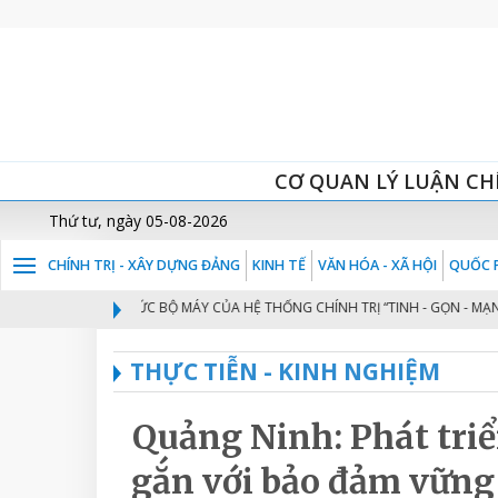
CƠ QUAN LÝ LUẬN CH
Thứ tư, ngày 05-08-2026
CHÍNH TRỊ - XÂY DỰNG ĐẢNG
KINH TẾ
VĂN HÓA - XÃ HỘI
QUỐC P
ĐỔI MỚI TỔ CHỨC BỘ MÁY CỦA HỆ THỐNG CHÍNH TRỊ “TINH - GỌN - MẠNH - 
1
THỰC TIỄN - KINH NGHIỆM
Quảng Ninh: Phát triể
gắn với bảo đảm vững