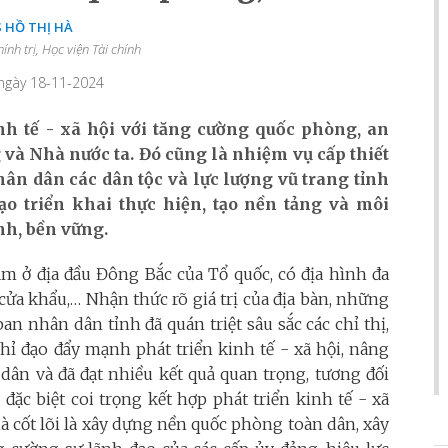
 HỒ THỊ HÀ
ính trị, Học viện Tài chính
 ngày 18-11-2024
nh tế - xã hội với tăng cường quốc phòng, an
và Nhà nước ta. Đó cũng là nhiệm vụ cấp thiết
ân dân các dân tộc và lực lượng vũ trang tỉnh
ạo triển khai thực hiện, tạo nền tảng và môi
nh, bền vững.
ằm ở địa đầu Đông Bắc của Tổ quốc, có địa hình đa
, cửa khẩu,… Nhận thức rõ giá trị của địa bàn, những
n nhân dân tỉnh đã quán triệt sâu sắc các chỉ thị,
chỉ đạo đẩy mạnh phát triển kinh tế - xã hội, nâng
 dân và đã đạt nhiều kết quả quan trọng, tương đối
 đặc biệt coi trọng kết hợp phát triển kinh tế - xã
à cốt lõi là xây dựng nền quốc phòng toàn dân, xây