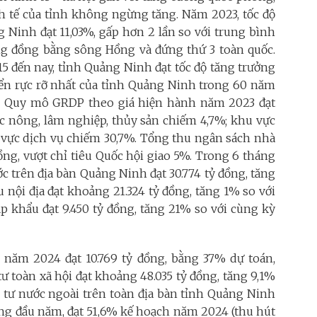
nh tế của tỉnh không ngừng tăng. Năm 2023, tốc độ
 Ninh đạt 11,03%, gấp hơn 2 lần so với trung bình
ùng đồng bằng sông Hồng và đứng thứ 3 toàn quốc.
15 đến nay, tỉnh Quảng Ninh đạt tốc độ tăng trưởng
triển rực rỡ nhất của tỉnh Quảng Ninh trong 60 năm
ới. Quy mô GRDP theo giá hiện hành năm 2023 đạt
vực nông, lâm nghiệp, thủy sản chiếm 4,7%; khu vực
 vực dịch vụ chiếm 30,7%. Tổng thu ngân sách nhà
ồng, vượt chỉ tiêu Quốc hội giao 5%. Trong 6 tháng
 trên địa bàn Quảng Ninh đạt 30.774 tỷ đồng, tăng
 nội địa đạt khoảng 21.324 tỷ đồng, tăng 1% so với
p khẩu đạt 9.450 tỷ đồng, tăng 21% so với cùng kỳ
 năm 2024 đạt 10.769 tỷ đồng, bằng 37% dự toán,
ư toàn xã hội đạt khoảng 48.035 tỷ đồng, tăng 9,1%
 tư nước ngoài trên toàn địa bàn tỉnh Quảng Ninh
áng đầu năm, đạt 51,6% kế hoạch năm 2024 (thu hút