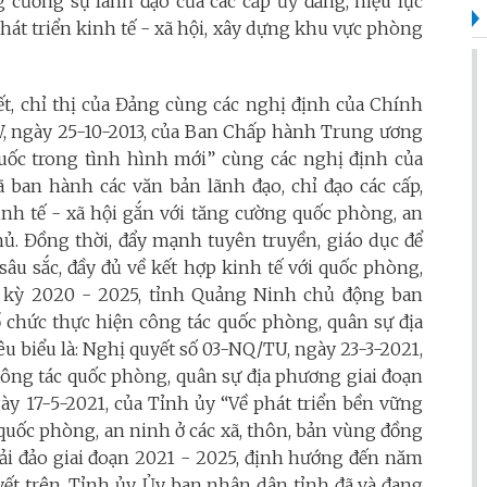
cường sự lãnh đạo của các cấp ủy đảng, hiệu lực
hát triển kinh tế - xã hội, xây dựng khu vực phòng
yết, chỉ thị của Đảng cùng các nghị định của Chính
W, ngày 25-10-2013, của Ban Chấp hành Trung ương
quốc trong tình hình mới” cùng các nghị định của
 ban hành các văn bản lãnh đạo, chỉ đạo các cấp,
nh tế - xã hội gắn với tăng cường quốc phòng, an
ủ. Đồng thời, đẩy mạnh tuyên truyền, giáo dục để
âu sắc, đầy đủ về kết hợp kinh tế với quốc phòng,
m kỳ 2020 - 2025, tỉnh Quảng Ninh chủ động ban
ổ chức thực hiện công tác quốc phòng, quân sự địa
êu biểu là: Nghị quyết số 03-NQ/TU, ngày 23-3-2021,
ông tác quốc phòng, quân sự địa phương giai đoạn
ày 17-5-2021, của Tỉnh ủy “Về phát triển bền vững
 quốc phòng, an ninh ở các xã, thôn, bản vùng đồng
 hải đảo giai đoạn 2021 - 2025, định hướng đến năm
uyết trên, Tỉnh ủy, Ủy ban nhân dân tỉnh đã và đang