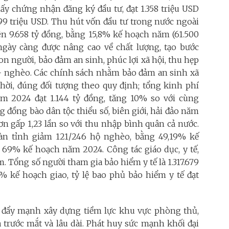
iấy chứng nhận đăng ký đầu tư, đạt 1.358 triệu USD
199 triệu USD. Thu hút vốn đầu tư trong nước ngoài
ên 9.658 tỷ đồng, bằng 15,8% kế hoạch năm (61.500
ngày càng được nâng cao về chất lượng, tạo bước
on người, bảo đảm an sinh, phúc lợi xã hội, thu hẹp
- nghèo. Các chính sách nhằm bảo đảm an sinh xã
 thời, đúng đối tượng theo quy định; tổng kinh phí
m 2024 đạt 1.144 tỷ đồng, tăng 10% so với cùng
 đồng bào dân tộc thiểu số, biên giới, hải đảo năm
ơn gấp 1,23 lần so với thu nhập bình quân cả nước.
àn tỉnh giảm 121/246 hộ nghèo, bằng 49,19% kế
69% kế hoạch năm 2024. Công tác giáo dục, y tế,
 Tổng số người tham gia bảo hiểm y tế là 1.317.679
9% kế hoạch giao, tỷ lệ bao phủ bảo hiểm y tế đạt
ỉnh đẩy mạnh xây dựng tiềm lực khu vực phòng thủ,
trước mắt và lâu dài. Phát huy sức mạnh khối đại