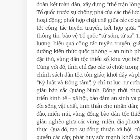
đoàn kết toàn dân, xây dựng “thế trận lò
Tổ quốc trước sự chống phá của các thế lực
hoạt động; phối hợp chặt chẽ giữa các cơ qu
tốt công tác tuyên truyền, kết hợp giữa 
thông tin, bảo vệ Tổ quốc “từ sớm, từ xa”. 
lượng, hiệu quả công tác tuyên truyền, gi
dưỡng kiến thức quốc phòng - an ninh phù
đặc thù, vùng dân tộc thiểu số, khu vực biê
Cùng với đó, tỉnh chỉ đạo các tổ chức trong
chính sách dân tộc, tôn giáo; khơi dậy và p
“Kỷ luật và Đồng tâm”, ý chí tự lực, tự 
giàu bản sắc Quảng Ninh. Đồng thời, thực
triển kinh tế - xã hội, bảo đảm an sinh và
đời sống vật chất, tinh thần cho nhân dân; ư
đảo, miền núi, vùng đồng bào dân tộc thi
giàu nghèo giữa các vùng, miền, địa phươn
thực. Qua đó, tạo sự đồng thuận xã hội, 
quyền các cấp; phát huy sức mạnh khối đạ