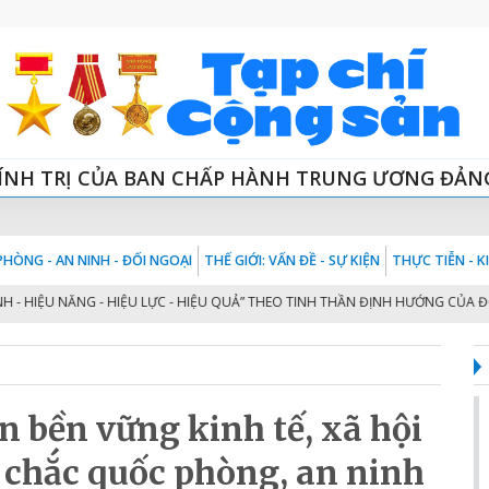
ÍNH TRỊ CỦA BAN CHẤP HÀNH TRUNG ƯƠNG ĐẢN
HÒNG - AN NINH - ĐỐI NGOẠI
THẾ GIỚI: VẤN ĐỀ - SỰ KIỆN
THỰC TIỄN - 
HIỆU NĂNG - HIỆU LỰC - HIỆU QUẢ” THEO TINH THẦN ĐỊNH HƯỚNG CỦA ĐỒNG 
n bền vững kinh tế, xã hội
 chắc quốc phòng, an ninh