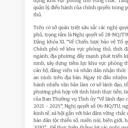
dựng khu vực phòng thủ vững chắc. Tăng 
quản lý, điều hành của chính quyền trong p
thủ.
Trên cơ sở quán triệt sâu sắc các nghị qu
phủ, trọng tâm là Nghị quyết số 28-NQ/T
Đảng khóa XI, “Về Chiến lược bảo vệ Tổ 
Chính phủ về khu vực phòng thủ, tỉnh đã
ngành, địa phương đẩy mạnh phát triển ki
ninh, xây dựng tiềm lực khu vực phòng th
cán bộ, đảng viên và nhân dân nhận thức s
an ninh trên địa bàn. Ngay từ đầu nhiệ
hành nhiều văn bản làm cơ sở lãnh đạo, t
phương phù hợp với tình hình thực tiễn, ti
của Ban Thường vụ Tỉnh ủy “Về lãnh đạo c
2021 - 2025”; Nghị quyết số 06-NQ/TU, ng
kinh tế, xã hội gắn với bảo đảm vững chắc
bào dân tộc thiểu số, miền núi, biên giới,
2030”,... Để thực hiện thắng lợi các nghị q