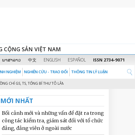
G CỘNG SẢN VIỆT NAM
ພາສາລາວ
中文
ENGLISH
ESPAÑOL
ISSN 2734-9071
KINH NGHIỆM
NGHIÊN CỨU - TRAO ĐỔI
THÔNG TIN LÝ LUẬN
CHÍ GS, TS, TỔNG BÍ THƯ TÔ LÂM
HỘI NGHỊ CÔNG BỐ THÀNH LẬP HỘI Đ
2
MỚI NHẤT
Bối cảnh mới và những vấn đề đặt ra trong
công tác kiểm tra, giám sát đối với tổ chức
đảng, đảng viên ở ngoài nước