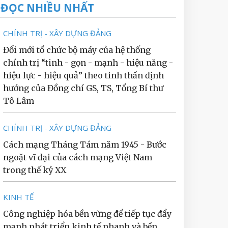
ĐỌC NHIỀU NHẤT
CHÍNH TRỊ - XÂY DỰNG ĐẢNG
Đổi mới tổ chức bộ máy của hệ thống
chính trị “tinh - gọn - mạnh - hiệu năng -
hiệu lực - hiệu quả” theo tinh thần định
hướng của Đồng chí GS, TS, Tổng Bí thư
Tô Lâm
CHÍNH TRỊ - XÂY DỰNG ĐẢNG
Cách mạng Tháng Tám năm 1945 - Bước
ngoặt vĩ đại của cách mạng Việt Nam
trong thế kỷ XX
KINH TẾ
Công nghiệp hóa bền vững để tiếp tục đẩy
mạnh phát triển kinh tế nhanh và bền