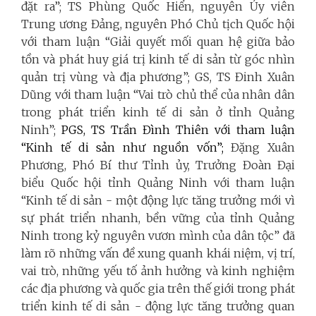
đặt ra”; TS Phùng Quốc Hiển, nguyên Ủy viên
Trung ương Đảng, nguyên Phó Chủ tịch Quốc hội
với tham luận “Giải quyết mối quan hệ giữa bảo
tồn và phát huy giá trị kinh tế di sản từ góc nhìn
quản trị vùng và địa phương”; GS, TS Đinh Xuân
Dũng với tham luận “Vai trò chủ thể của nhân dân
trong phát triển kinh tế di sản ở tỉnh Quảng
Ninh”;
PGS, TS Trần Đình Thiên với tham luận
“Kinh tế di sản như nguồn vốn”;
Đặng Xuân
Phương, Phó Bí thư Tỉnh ủy, Trưởng Đoàn Đại
biểu Quốc hội tỉnh Quảng Ninh với tham luận
“Kinh tế di sản - một động lực tăng trưởng mới vì
sự phát triển nhanh, bền vững của tỉnh Quảng
Ninh trong kỷ nguyên vươn mình của dân tộc” đã
làm rõ những vấn đề xung quanh khái niệm, vị trí,
vai trò, những yếu tố ảnh hưởng và kinh nghiệm
các địa phương và quốc gia trên thế giới trong phát
triển kinh tế di sản - động lực tăng trưởng quan