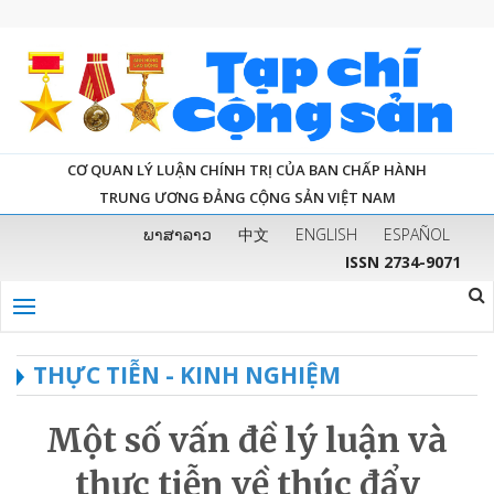
CƠ QUAN LÝ LUẬN CHÍNH TRỊ CỦA BAN CHẤP HÀNH
TRUNG ƯƠNG ĐẢNG CỘNG SẢN VIỆT NAM
ພາສາລາວ
中文
ENGLISH
ESPAÑOL
ISSN 2734-9071
THỰC TIỄN - KINH NGHIỆM
Một số vấn đề lý luận và
thực tiễn về thúc đẩy