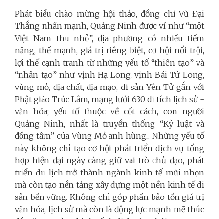
Phát biểu chào mừng hội thảo, đồng chí Vũ Đại
Thắng nhấn mạnh, Quảng Ninh được ví như “một
Việt Nam thu nhỏ”, địa phương có nhiều tiềm
năng, thế mạnh, giá trị riêng biệt, cơ hội nổi trội,
lợi thế cạnh tranh từ những yếu tố “thiên tạo” và
“nhân tạo” như vịnh Hạ Long, vịnh Bái Tử Long,
vùng mỏ, địa chất, địa mạo, di sản Yên Tử gắn với
Phật giáo Trúc Lâm, mạng lưới 630 di tích lịch sử -
văn hóa; yếu tố thuộc về cốt cách, con người
Quảng Ninh, nhất là truyền thống “Kỷ luật và
đồng tâm” của Vùng Mỏ anh hùng... Những yếu tố
này không chỉ tạo cơ hội phát triển dịch vụ tổng
hợp hiện đại ngày càng giữ vai trò chủ đạo, phát
triển du lịch trở thành ngành kinh tế mũi nhọn
mà còn tạo nền tảng xây dựng một nền kinh tế di
sản bền vững. Không chỉ góp phần bảo tồn giá trị
văn hóa, lịch sử mà còn là động lực mạnh mẽ thúc