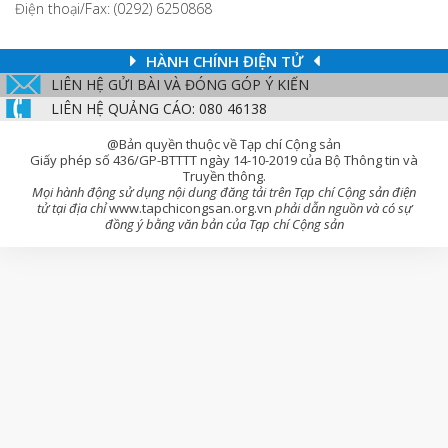
Điện thoại/Fax: (0292) 6250868
HÀNH CHÍNH ĐIỆN TỬ
LIÊN HỆ GỬI BÀI VÀ ĐÓNG GÓP Ý KIẾN
LIÊN HỆ QUẢNG CÁO: 080 46138
@Bản quyền thuộc về Tạp chí Cộng sản
Giấy phép số 436/GP-BTTTT ngày 14-10-2019 của Bộ Thông tin và
Truyền thông.
Mọi hành động sử dụng nội dung đăng tải trên Tạp chí Cộng sản điện
tử tại địa chỉ
www.tapchicongsan.org.vn
phải dẫn nguồn và có sự
đồng ý bằng văn bản của Tạp chí Cộng sản