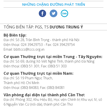
NHỮNG CHẶNG ĐƯỜNG PHÁT TRIỂN
TỔNG BIÊN TẬP: PGS, TS
DƯƠNG TRUNG Ý
Bộ Biên tập:
Địa chỉ: Số 28, Trần Bình Trọng - thành phố Hà Nội
Điện thoại: 024 39429753 - Fax: 024 39429754
Email: bbttccs@tccs.org.vn
Cơ quan Thường trực tại miền Trung - Tây Nguyên:
Địa chỉ: Số 69, đường Xô Viết Nghệ Tĩnh, thành phố Đà Nẵng
Điện thoại: (080) 51 301; Fax: (080) 51 303
Cơ quan Thường trực tại miền Nam:
Địa chỉ: Số 19 Phạm Ngọc Thạch,
Thành phố Hồ Chí Minh
Điện thoại: (080) 84083; Fax: (080) 84081
Văn phòng đại diện tại thành phố Cần Thơ:
Địa chỉ: Phòng 302, Khu Hiệu Bộ, Học viện Chính trị Khu vực IV, số
6 Nguyễn Văn Cừ (nối dài), thành phố Cần Thơ