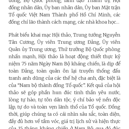
ương, Bộ Quốc phòng; lãnh đạo Thành ủy, Hội
đồng nhân dân, Ủy ban nhân dân, Ủy ban Mặt trận
Tổ quốc Việt Nam Thành phố Hồ Chí Minh, các
đồng chí lão thành cách mạng, các nhà khoa học…
Phát biểu khai mạc Hội thảo, Trung tướng Nguyễn
Tân Cương, Ủy viên Trung ương Đảng, Ủy viên
Quân ủy Trung ương, Thứ trưởng Bộ Quốc phòng
nhấn mạnh, Hội thảo là hoạt động thiết thực kỷ
niệm 75 năm Ngày Nam Bộ kháng chiến, là dịp để
toàn Đảng, toàn quân ôn lại truyền thống đấu
tranh anh dũng của các thế hệ cha anh, đặc biệt là
của “Nam bộ thành đồng Tổ quốc”. Kết quả của hội
thảo sẽ góp phần hun đúc tinh thần yêu nước,
lòng tự hào, tự tôn dân tộc, ý chí bảo vệ nền độc
lập, tự do và toàn vẹn lãnh thổ của Tổ quốc. Đồng
thời, giúp chúng ta có cái nhìn sâu sắc, toàn diện,
đầy đủ hơn về tầm vóc, giá trị lịch sử và hiện thực
của 15 tháng kháng chiến ở Nam Bộ; qua đó đúc