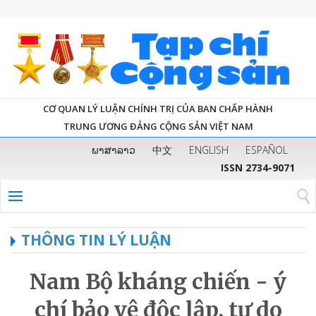
CƠ QUAN LÝ LUẬN CHÍNH TRỊ CỦA BAN CHẤP HÀNH
TRUNG ƯƠNG ĐẢNG CỘNG SẢN VIỆT NAM
ພາສາລາວ
中文
ENGLISH
ESPAÑOL
ISSN 2734-9071
THÔNG TIN LÝ LUẬN
Nam Bộ kháng chiến - ý
chí bảo vệ độc lập, tự do