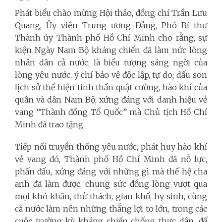
Phát biểu chào mừng Hội thảo, đồng chí Trần Lưu
Quang, Ủy viên Trung ương Đảng, Phó Bí thư
Thành ủy Thành phố Hồ Chí Minh cho rằng, sự
kiện Ngày Nam Bộ kháng chiến đã làm nức lòng
nhân dân cả nước; là biểu tượng sáng ngời của
lòng yêu nước, ý chí bảo vệ độc lập, tự do; dấu son
lịch sử thể hiện tinh thần quật cường, hào khí của
quân và dân Nam Bộ; xứng đáng với danh hiệu vẻ
vang “Thành đồng Tổ Quốc” mà Chủ tịch Hồ Chí
Minh đã trao tặng.
Tiếp nối truyền thống yêu nước, phát huy hào khí
vẻ vang đó, Thành phố Hồ Chí Minh đã nỗ lực,
phấn đấu, xứng đáng với những gì mà thế hệ cha
anh đã làm được, chung sức đồng lòng vượt qua
mọi khó khăn, thử thách, gian khổ, hy sinh, cùng
cả nước làm nên những thắng lợi to lớn, trong các
cuộc trường kỳ kháng chiến chống thực dân, đế