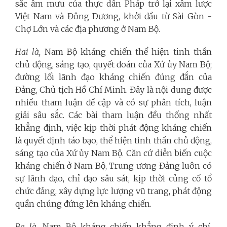
sắc âm mưu của thực dân Pháp trở lại xâm lược
Việt Nam và Đông Dương, khởi đầu từ Sài Gòn -
Chợ Lớn và các địa phương ở Nam Bộ.
Hai là,
Nam Bộ kháng chiến thể hiện tinh thần
chủ động, sáng tạo, quyết đoán của Xứ ủy Nam Bộ;
đường lối lãnh đạo kháng chiến đúng đắn của
Đảng, Chủ tịch Hồ Chí Minh. Đây là nội dung được
nhiều tham luận đề cập và có sự phân tích, luận
giải sâu sắc. Các bài tham luận đều thống nhất
khẳng định, việc kịp thời phát động kháng chiến
là quyết định táo bạo, thể hiện tinh thần chủ động,
sáng tạo của Xứ ủy Nam Bộ. Căn cứ diễn biến cuộc
kháng chiến ở Nam Bộ, Trung ương Đảng luôn có
sự lãnh đạo, chỉ đạo sâu sát, kịp thời củng cố tổ
chức đảng, xây dựng lực lượng vũ trang, phát động
quần chúng đứng lên kháng chiến.
Ba là,
Nam Bộ kháng chiến khẳng định ý chí,