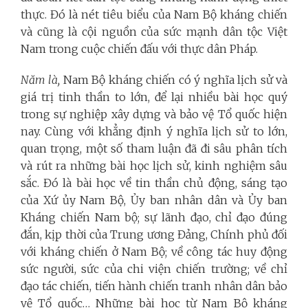
thực. Đó là nét tiêu biểu của Nam Bộ kháng chiến
và cũng là cội nguồn của sức mạnh dân tộc Việt
Nam trong cuộc chiến đấu với thực dân Pháp.
Năm là,
Nam Bộ kháng chiến có ý nghĩa lịch sử và
giá trị tinh thần to lớn, để lại nhiều bài học quý
trong sự nghiệp xây dựng và bảo vệ Tổ quốc hiện
nay. Cùng với khẳng định ý nghĩa lịch sử to lớn,
quan trọng, một số tham luận đã đi sâu phân tích
và rút ra những bài học lịch sử, kinh nghiệm sâu
sắc. Đó là bài học về tin thần chủ động, sáng tạo
của Xứ ủy Nam Bộ, Ủy ban nhân dân và Ủy ban
Kháng chiến Nam bộ; sự lãnh đạo, chỉ đạo đúng
đắn, kịp thời của Trung ương Đảng, Chính phủ đối
với kháng chiến ở Nam Bộ; về công tác huy động
sức người, sức của chi viện chiến trường; về chỉ
đạo tác chiến, tiến hành chiến tranh nhân dân bảo
vệ Tổ quốc… Những bài học từ Nam Bộ kháng