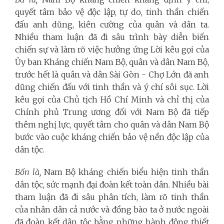
quyết tâm bảo vệ độc lập, tự do, tinh thần chiến
đấu anh dũng, kiên cường của quân và dân ta.
Nhiều tham luận đã đi sâu trình bày diễn biến
chiến sự và làm rõ việc hưởng ứng Lời kêu gọi của
Ủy ban Kháng chiến Nam Bộ, quân và dân Nam Bộ,
trước hết là quân và dân Sài Gòn - Chợ Lớn đã anh
dũng chiến đấu với tinh thần và ý chí sôi sục. Lời
kêu gọi của Chủ tịch Hồ Chí Minh và chỉ thị của
Chính phủ Trung ương đối với Nam Bộ đã tiếp
thêm nghị lực, quyết tâm cho quân và dân Nam Bộ
bước vào cuộc kháng chiến bảo vệ nền độc lập của
dân tộc.
Bốn là,
Nam Bộ kháng chiến biểu hiện tinh thần
dân tộc, sức mạnh đại đoàn kết toàn dân. Nhiều bài
tham luận đã đi sâu phân tích, làm rõ tinh thần
của nhân dân cả nước và đồng bào ta ở nước ngoài
đã đoàn kết dân tộc bằng những hành động thiết