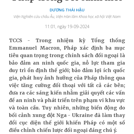
DƯƠNG THÁI HẬU
Viện Nghiên cứu châu Âu, Viện Hàn lâm Khoa học xã hội Việt Nam
11:01, ngày 19-09-2024
TCCS - Trong nhiệm kỳ Tổng thống
Emmanuel Macron, Pháp xác định ba
mục
tiêu quan trọng trong chính sách đối ngoại là
bảo
đảm an ninh
quốc gia,
nỗ lực tham gia
duy trì ổn định thế giới; bảo
đảm lợi ích quốc
gia, phát huy ảnh hưởng của Pháp thông qua
việc tăng cường đối thoại với tất cả các bên;
đưa ra các sáng kiến nhằm giải quyết các vấn
đề an ninh và phát triển trên phạm vi khu vực
và toàn cầu. Tuy nhiên
,
những biến động do
bối cảnh xung đột Nga - Ukraine đã làm thay
đổi cục diện thế giới khiến Pháp có một số
điều chỉnh chiến lược đối ngoại đáng chú ý.