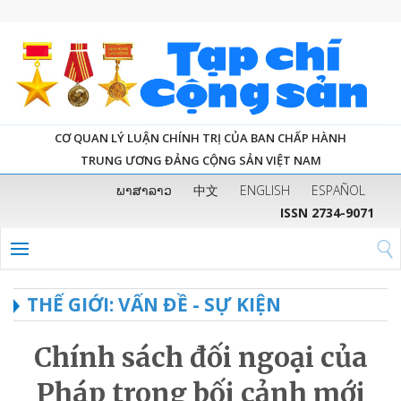
CƠ QUAN LÝ LUẬN CHÍNH TRỊ CỦA BAN CHẤP HÀNH
TRUNG ƯƠNG ĐẢNG CỘNG SẢN VIỆT NAM
ພາສາລາວ
中文
ENGLISH
ESPAÑOL
ISSN 2734-9071
THẾ GIỚI: VẤN ĐỀ - SỰ KIỆN
Chính sách đối ngoại của
Pháp trong bối cảnh mới