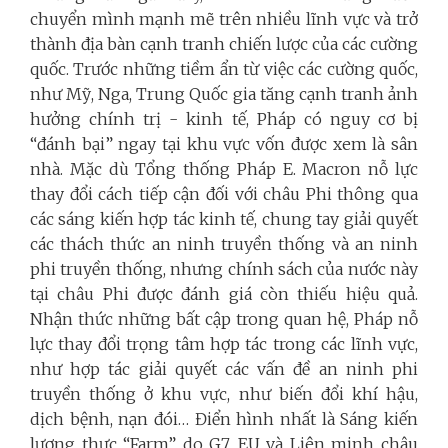
chuyển mình mạnh mẽ trên nhiều lĩnh vực và trở
thành địa bàn cạnh tranh chiến lược của các cường
quốc. Trước những tiềm ẩn từ việc các cường quốc,
như Mỹ, Nga, Trung Quốc gia tăng cạnh tranh ảnh
hưởng chính trị - kinh tế, Pháp có nguy cơ bị
“đánh bại” ngay tại khu vực vốn được xem là sân
nhà. Mặc dù Tổng thống Pháp E. Macron nỗ lực
thay đổi cách tiếp cận đối với châu Phi thông qua
các sáng kiến hợp tác kinh tế, chung tay giải quyết
các thách thức an ninh truyền thống và an ninh
phi truyền thống, nhưng chính sách của nước này
tại châu Phi được đánh giá còn thiếu hiệu quả.
Nhận thức những bất cập trong quan hệ, Pháp nỗ
lực thay đổi trọng tâm hợp tác trong các lĩnh vực,
như hợp tác giải quyết các vấn đề an ninh phi
truyền thống ở khu vực, như biến đổi khí hậu,
dịch bệnh, nạn đói… Điển hình nhất là Sáng kiến
lương thực “Farm” do G7, EU và Liên minh châu