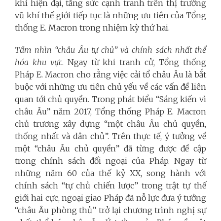
khí hiện đại, tăng sức cạnh tranh trên thị trường
vũ khí thế giới tiếp tục là những ưu tiên của Tổng
thống E. Macron trong nhiệm kỳ thứ hai.
Tầm nhìn
“châu Âu tự chủ” và chính sách nhất thể
hóa
khu vực
. Ngay từ khi tranh cử, Tổng thống
Pháp E. Macron cho rằng việc cải tổ châu Âu là bắt
buộc với những ưu tiên chủ yếu về các vấn đề liên
quan tới chủ quyền. Trong phát biểu “Sáng kiến vì
châu Âu” năm 2017, Tổng thống Pháp E. Macron
chủ trương xây dựng “một châu Âu chủ quyền,
thống nhất và dân chủ”. Trên thực tế, ý tưởng về
một “châu Âu chủ quyền” đã từng được đề cập
trong chính sách đối ngoại của Pháp. Ngay từ
những năm 60 của thế kỷ XX, song hành với
chính sách “tự chủ chiến lược” trong trật tự thế
giới hai cực, ngoại giao Pháp đã nỗ lực đưa ý tưởng
“châu Âu phòng thủ” trở lại chương trình nghị sự