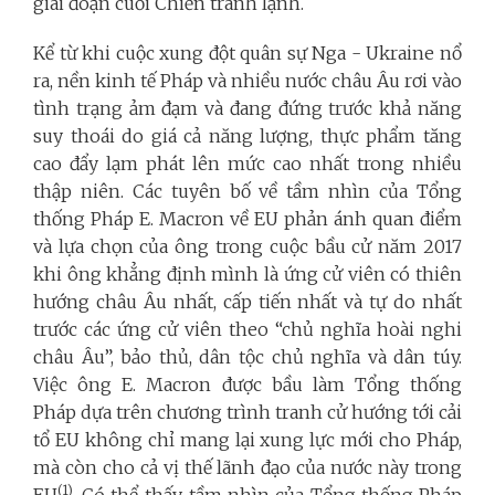
giai đoạn cuối Chiến tranh lạnh.
Kể từ khi cuộc xung đột quân sự Nga - Ukraine nổ
ra, nền kinh tế Pháp và nhiều nước châu Âu rơi vào
tình trạng ảm đạm và đang đứng trước khả năng
suy thoái do giá cả năng lượng, thực phẩm tăng
cao đẩy lạm phát lên mức cao nhất trong nhiều
thập niên. Các tuyên bố về tầm nhìn của Tổng
thống Pháp E. Macron về EU phản ánh quan điểm
và lựa chọn của ông trong cuộc bầu cử năm 2017
khi ông khẳng định mình là ứng cử viên có thiên
hướng châu Âu nhất, cấp tiến nhất và tự do nhất
trước các ứng cử viên theo “chủ nghĩa hoài nghi
châu Âu”, bảo thủ, dân tộc chủ nghĩa và dân túy.
Việc ông E. Macron được bầu làm Tổng thống
Pháp dựa trên chương trình tranh cử hướng tới cải
tổ EU không chỉ mang lại xung lực mới cho Pháp,
mà còn cho cả vị thế lãnh đạo của nước này trong
(1)
EU
. Có thể thấy, tầm nhìn của Tổng thống Pháp