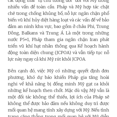
các động thái “tự chủ tương đối” đối với Mỹ trong
nhiều vấn đề toàn cầu. Pháp và Mỹ hợp tác chặt
chẽ trong chống khủng bố, nỗ lực ngăn chặn phổ
biến vũ khí hủy diệt hàng loạt và các vấn đề về bảo
đảm an ninh khu vực, bao gồm ở châu Phi, Trung
Đông, Balkans và Trung Á. Là một trong những
nước P5+1, Pháp tham gia ngăn chặn Iran phát
triển vũ khí hạt nhân thông qua Kế hoạch hành
động toàn diện chung (JCPOA) và vẫn tiếp tục nỗ
lực này ngay cả khi Mỹ rút khỏi JCPOA.
Bên cạnh đó, việc Mỹ có những quyết định đơn
phương, khó dự báo khiến Pháp gia tăng hoài
nghi về khả năng bị đồng minh Mỹ gạt ra khỏi
những kế hoạch then chốt. Mặc dù vậy, Mỹ vẫn là
một đối tác không thể thiếu, lợi ích của Pháp sẽ
không thể được bảo đảm nếu không duy trì được
mối quan hệ mang tính xây dựng với Mỹ. Nếu tình
trạng căng thẳng trong mối quan hệ với Mỹ diễn