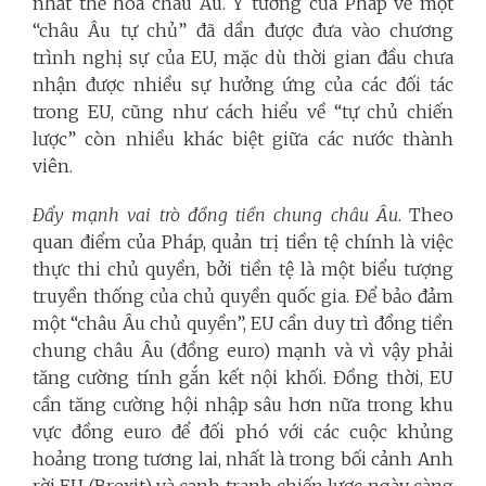
nhất thể hóa châu Âu. Ý tưởng của Pháp về một
“châu Âu tự chủ” đã dần được đưa vào chương
trình nghị sự của EU, mặc dù thời gian đầu chưa
nhận được nhiều sự hưởng ứng của các đối tác
trong EU, cũng như cách hiểu về “tự chủ chiến
lược” còn nhiều khác biệt giữa các nước thành
viên.
Đẩy mạnh vai trò đồng tiền chung châu Âu
. Theo
quan điểm của Pháp, quản trị tiền tệ chính là việc
thực thi chủ quyền, bởi tiền tệ là một biểu tượng
truyền thống của chủ quyền quốc gia. Để bảo đảm
một “châu Âu chủ quyền”, EU cần duy trì đồng tiền
chung châu Âu (đồng euro) mạnh và vì vậy phải
tăng cường tính gắn kết nội khối. Đồng thời, EU
cần tăng cường hội nhập sâu hơn nữa trong khu
vực đồng euro để đối phó với các cuộc khủng
hoảng trong tương lai, nhất là trong bối cảnh Anh
rời EU (Brexit) và cạnh tranh chiến lược ngày càng