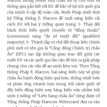
Macron mong muốn một châu Âu tự chủ hơn và
thông qua gắn kết với EU để bảo vệ lợi ích quốc gia
của mình ở cấp độ toàn cầu. Nước Pháp dưới thời
kỳ Tổng thống E. Macron đề xuất sáng kiến cải
cách EU với hai ý tưởng quan trọng: 1- Thay đổi
hình thức biểu quyết chuyển từ “đồng thuận”
(consensus) sang “đa số tuyệt đối” (qualified
majority); 2- Thành lập cơ chế đối thoại liên chính
phủ mới có tên gọi là “Cộng đồng Chính trị châu
Âu” (EPC), tạo lập không gian trao đổi giữa các
nước EU và các quốc gia lân cận để tìm ra giải pháp
chung cho các vấn đề an ninh khu vực. Theo Tổng
thống Pháp E. Macron, hai sáng kiến này sẽ giúp
châu Âu hành động hiệu quả hơn, thống nhất hơn
và phản ứng nhanh hơn trong bối cảnh quốc tế
đầy biến động hiện nay. Sáng kiến này nhằm hồi
sinh ý tưởng về “Liên bang châu Âu” từng được cố
Tổng thống Pháp Francois Mitterrand đưa ra vào