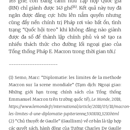
163 ghế, còn Đảng cánh hữu Tập hợp Quốc gia
(4)
(RN) chỉ giành được 143 ghế
. Kết quả này tuy đã
ngăn được đảng cực hữu lên nắm quyền nhưng
cũng đẩy nền chính trị Pháp rơi vào bất ổn, tình
trạng “Quốc hội treo” khi không đảng nào giành
được đa số để thành lập chính phủ và sẽ tạo ra
nhiều thách thức cho đường lối ngoại giao của
Tổng thống Pháp E. Macron trong thời gian tới./.
---------------------
(1) Semo, Marc: “Diplomatie: les limites de la methode
Macron sur la scene mondiale” (Tạm dịch: Ngoại giao:
Những giới hạn trong chính sách của Tổng thống
Emmanuel Macron trên trường quốc tế),
Le Monde
, 2018,
https://www.lemonde.fr/international/article/2018/05/18/macron
les-limites-d-une-diplomatie-jupiterienne_5301010_3210.html
(2) “Chủ thuyết de Gaulle” (Gaullism) về cơ bản là tập hợp
các quyết sách, hành động của Tướng Charles De Gaulle