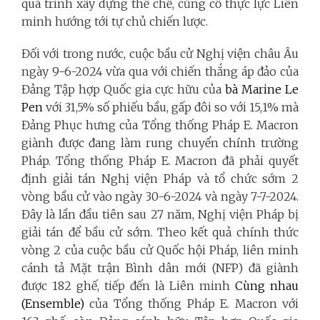
quá trình xây dựng thể chế, củng cố thực lực Liên
minh hướng tới tự chủ chiến lược.
Đối với trong nước, cuộc bầu cử Nghị viện châu Âu
ngày 9-6-2024 vừa qua với chiến thắng áp đảo của
Đảng Tập hợp Quốc gia cực hữu của
bà
Marine Le
Pen
với 31,5% số phiếu bầu, gấp đôi so với 15,1% mà
Đảng Phục hưng của Tổng thống Pháp E. Macron
giành được đang làm rung chuyển chính trường
Pháp. Tổng thống Pháp E. Macron đã phải quyết
định giải tán Nghị viện Pháp và tổ chức sớm 2
vòng bầu cử vào ngày 30-6-2024 và ngày 7-7-2024.
Đây là lần đầu tiên sau 27 năm, Nghị viện Pháp bị
giải tán để bầu cử sớm. Theo kết quả chính thức
vòng 2 của cuộc bầu cử Quốc hội Pháp, liên minh
cánh tả Mặt trận Bình dân mới (NFP) đã giành
được 182 ghế, tiếp đến là Liên minh
Cùng nhau
(Ensemble)
của Tổng thống Pháp E. Macron với