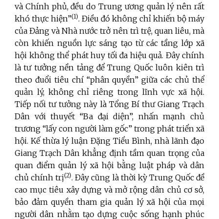
và Chính phủ, đều do Trung ương quản lý nên rất
(1)
khó thực hiện”
. Điều đó không chỉ khiến bộ máy
của Đảng và Nhà nước trở nên trì trệ, quan liêu, mà
còn khiến nguồn lực sáng tạo từ các tầng lớp xã
hội không thể phát huy tối đa hiệu quả. Đây chính
là tư tưởng nền tảng để Trung Quốc luôn kiên trì
theo đuổi tiêu chí “phân quyền” giữa các chủ thể
quản lý, không chỉ riêng trong lĩnh vực xã hội.
Tiếp nối tư tưởng này là Tổng Bí thư Giang Trạch
Dân với thuyết “Ba đại diện”, nhấn mạnh chủ
trương “lấy con người làm gốc” trong phát triển xã
hội. Kế thừa lý luận Đặng Tiểu Bình, nhà lãnh đạo
Giang Trạch Dân khẳng định tầm quan trọng của
quan điểm quản lý xã hội bằng luật pháp và dân
(2)
chủ chính trị
. Đây cũng là thời kỳ Trung Quốc đề
cao mục tiêu xây dựng và mở rộng dân chủ cơ sở,
bảo đảm quyền tham gia quản lý xã hội của mọi
người dân nhằm tạo dựng cuộc sống hạnh phúc