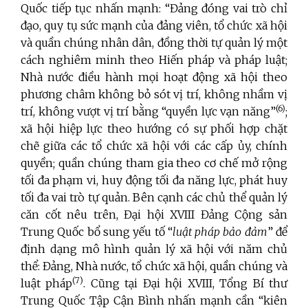
Quốc tiếp tục nhấn mạnh: “Đảng đóng vai trò chỉ
đạo, quy tụ sức mạnh của đảng viên, tổ chức xã hội
và quần chúng nhân dân, đồng thời tự quản lý một
cách nghiêm minh theo Hiến pháp và pháp luật;
Nhà nước điều hành mọi hoạt động xã hội theo
phương châm không bỏ sót vị trí, không nhầm vị
(6)
trí, không vượt vị trí bằng “quyền lực vạn năng”
;
xã hội hiệp lực theo hướng có sự phối hợp chặt
chẽ giữa các tổ chức xã hội với các cấp ủy, chính
quyền; quần chúng tham gia theo cơ chế mở rộng
tối đa phạm vi, huy động tối đa năng lực, phát huy
tối đa vai trò tự quản. Bên cạnh các chủ thể quản lý
căn cốt nêu trên, Đại hội XVIII Đảng Cộng sản
Trung Quốc bổ sung yếu tố “
luật pháp bảo đảm
” để
định dạng mô hình quản lý xã hội với năm chủ
thể: Đảng, Nhà nước, tổ chức xã hội, quần chúng và
(7)
luật pháp
. Cũng tại Đại hội XVIII, Tổng Bí thư
Trung Quốc Tập Cận Bình nhấn mạnh cần “kiên