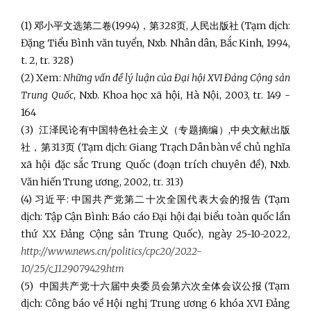
(1) 邓小平文选第二卷(1994)，第328页, 人民出版社 (Tạm dịch:
Đặng Tiểu Bình văn tuyển, Nxb. Nhân dân, Bắc Kinh, 1994,
t. 2, tr. 328)
(2) Xem:
Những vấn đề lý luận của Đại hội XVI Đảng Cộng sản
Trung Quốc
, Nxb. Khoa học xã hội, Hà Nội, 2003, tr. 149 -
164
(3) 江泽民论有中国特色社会主义（专题摘编）,中央文献出版
社，第313页 (Tạm dịch: Giang Trạch Dân bàn về chủ nghĩa
xã hội đặc sắc Trung Quốc (đoạn trích chuyên đề), Nxb.
Văn hiến Trung ương, 2002, tr. 313)
(4) 习近平: 中国共产党第二十次全国代表大会的报告 (Tạm
dịch: Tập Cận Bình: Báo cáo Đại hội đại biểu toàn quốc lần
thứ XX Đảng Cộng sản Trung Quốc), ngày 25-10-2022,
http://www.news.cn/politics/cpc20/2022-
10/25/c_1129079429.htm
(5) 中国共产党十六届中央委员会第六次全体会议公报
(Tạm
dịch: Công báo về Hội nghị Trung ương 6 khóa XVI Đảng