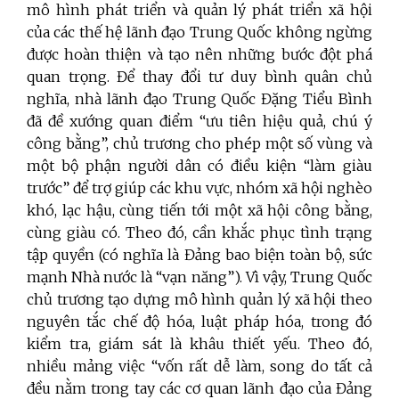
mô hình phát triển và quản lý phát triển xã hội
của các thế hệ lãnh đạo Trung Quốc không ngừng
được hoàn thiện và tạo nên những bước đột phá
quan trọng. Để thay đổi tư duy bình quân chủ
nghĩa, nhà lãnh đạo Trung Quốc Đặng Tiểu Bình
đã đề xướng quan điểm “ưu tiên hiệu quả, chú ý
công bằng”, chủ trương cho phép một số vùng và
một bộ phận người dân có điều kiện “làm giàu
trước” để trợ giúp các khu vực, nhóm xã hội nghèo
khó, lạc hậu, cùng tiến tới một xã hội công bằng,
cùng giàu có. Theo đó, cần khắc phục tình trạng
tập quyền (có nghĩa là Đảng bao biện toàn bộ, sức
mạnh Nhà nước là “vạn năng”). Vì vậy, Trung Quốc
chủ trương tạo dựng mô hình quản lý xã hội theo
nguyên tắc chế độ hóa, luật pháp hóa, trong đó
kiểm tra, giám sát là khâu thiết yếu. Theo đó,
nhiều mảng việc “vốn rất dễ làm, song do tất cả
đều nằm trong tay các cơ quan lãnh đạo của Đảng