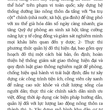
thể hóa” trên phạm vi toàn quốc; xây dựng hệ
thống dưỡng lão nông thôn đa tầng với “ba trụ
cột” chính (nhà nước, xã hội, gia đình) để ứng phó
với xu thế già hóa dân số ngày càng nhanh; gia
tăng Quỹ dự phòng an sinh xã hội; tăng cường
năng lực y tế cộng đồng và giám sát nghiêm minh
mọi khâu liên quan đến y dược; 2- Thực thi
phương thức quản lý đô thị hiện đại, bao gồm quy
hoạch đô thị một cách bài bản, ổn định; hoàn
thiện hệ thống giám sát giao thông hiện đại và
quy định luật giao thông nghiêm ngặt để phòng,
chống hiệu quả hành vi trái luật định; đầu tư xây
dựng các công trình tiện ích, công viên cây xanh
để nâng cao sức khỏe và chất lượng sống của
người dân; thực thi các chính sách dân sinh ưu
việt, đồng thời áp dụng các biện pháp hướng dẫn,
quản lý đối với lực lượng lao động nông thôn ra
thành thị; 3- Xây dựng mô hình khu dân cư tự