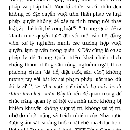
pháp và pháp luật. Mọi tổ chức và cá nhân đều
không có đặc quyền vượt trên Hiến pháp và luật
pháp, quyết không để xảy ra tình trạng nói thay
(13)
luật, áp chế luật, bẻ cong luật”
. Trung Quốc đề ra
“danh mục quyền lực” đối với mỗi cán bộ, đảng
viên, xử lý nghiêm minh các trường hợp vượt
quyền, lạm quyền trong quản lý. Đây cũng là cơ sở
pháp lý để Trung Quốc triển khai chiến dịch
chống tham nhũng sâu rộng, nghiêm ngặt, theo
phương châm “đả hổ, diệt ruồi, săn cáo”, không
nương tay với bất kỳ sai phạm pháp luật nào, dù
(14)
đó là ai
; 2-
Nhà nước điều hành bộ máy hành
chính theo luật pháp
. Đây là tiền đề quan trọng để
chức năng quản lý xã hội của nhà nước không bị
khiếm khuyết, không vượt vị trí, không sai vị trí,
nhờ đó chức năng và trách nhiệm của Nhà nước
được giám sát và ràng buộc chặt chẽ, mạch lạc hơn.
Hội nghị Trung ương 4 khóa XVIII Đảng Cộng sản