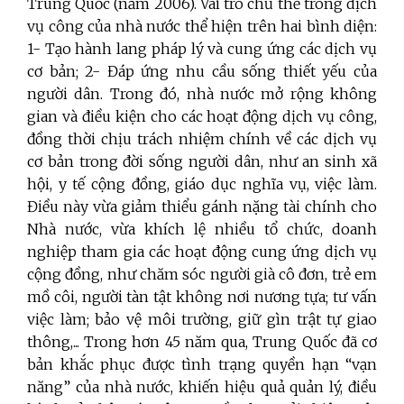
Trung Quốc (năm 2006). Vai trò chủ thể trong dịch
vụ công của nhà nước thể hiện trên hai bình diện:
1- Tạo hành lang pháp lý và cung ứng các dịch vụ
cơ bản;
2- Đáp ứng nhu cầu sống thiết yếu của
người dân. Trong đó, nhà nước mở rộng không
gian và điều kiện cho các hoạt động dịch vụ công,
đồng thời chịu trách nhiệm chính về các dịch vụ
cơ bản trong đời sống người dân, như an sinh xã
hội, y tế cộng đồng, giáo dục nghĩa vụ, việc làm.
Điều này vừa giảm thiểu gánh nặng tài chính cho
Nhà nước, vừa khích lệ nhiều tổ chức, doanh
nghiệp tham gia các hoạt động cung ứng dịch vụ
cộng đồng, như chăm sóc người già cô đơn, trẻ em
mồ côi, người tàn tật không nơi nương tựa; tư vấn
việc làm; bảo vệ môi trường, giữ gìn trật tự giao
thông,... Trong hơn 45 năm qua, Trung Quốc đã cơ
bản khắc phục được tình trạng quyền hạn “vạn
năng” của nhà nước, khiến hiệu quả quản lý, điều