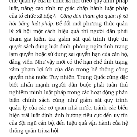
chế quản lý của tổ chức xã hội theo quy định pháp
luật; nâng cao tính tự giác chấp hành luật pháp
của tổ chức xã hội; 4-
Công dân tham gia quản lý xã
hội bằng luật pháp
. Để đổi mới phương thức quản
lý xã hội một cách hiệu quả thì người dân phải
tham gia kiểm tra, giám sát quá trình thực thi
quyết sách đúng luật định, phòng ngừa tình trạng
lạm quyền hoặc sử dụng sai quyền hạn của cán bộ,
đảng viên. Như vậy mới có thể hạn chế tình trạng
xâm phạm lợi ích của dân trong hệ thống công
quyền nhà nước. Tuy nhiên, Trung Quốc cũng đặc
biệt nhấn mạnh người dân buộc phải tuân thủ
nghiêm minh luật pháp trong các hoạt động phản
biện chính sách cũng như giám sát quy trình
quản lý của các cơ quan nhà nước, tránh các biểu
hiện trái luật định, ảnh hưởng tiêu cực đến uy tín
của đội ngũ cán bộ, đến hiệu quả vận hành của hệ
thống quản trị xã hội.