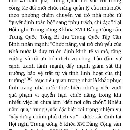
hơn 45 năm qua, Trung Quốc hết sức coi trọng
công tác đổi mới chức năng quản lý của nhà nước
theo phương châm chuyển vai trò nhà nước từ
“quyết định toàn bộ” sang “phụ trách, chỉ đạo”. Tại
Hội nghị Trung ương 3 khóa XVIII Đảng Cộng sản
Trung Quốc, Tổng Bí thư Trung Quốc Tập Cận
Bình nhấn mạnh: “Chức năng, vai trò chủ yếu của
Nhà nước là duy trì ổn định kinh tế vĩ mô, tăng
cường và tối ưu hóa dịch vụ công, bảo đảm sự
cạnh tranh lành mạnh, đẩy mạnh giám sát thị
trường, bảo vệ trật tự và tính linh hoạt của thị
(10)
trường”
. Mục tiêu quan trọng nhất là khắc phục
tình trạng nhà nước thực hiện những việc vượt
quá phạm vi quyền hạn, chức năng, trong khi
nhiều việc lại chưa làm “đến nơi đến chốn”. Nhiều
năm qua, Trung Quốc đặc biệt coi trọng nhiệm vụ
“xây dựng chính phủ dịch vụ” - được xác định tại
Hội nghị Trung ương 6 khóa XVI Đảng Cộng sản