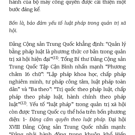
hành của bộ máy công quyền được cải thiện một
bước đáng kể.
Bốn là, bảo đảm yếu tố luật pháp trong quản trị xã
hội.
Đảng Cộng sản Trung Quốc khẳng định: “Quản lý
bằng pháp luật là phương thức cơ bản trong quản
(11)
trị xã hội hiện đại”
. Tổng Bí thư Đảng Cộng sản
Trung Quốc Tập Cận Bình nhấn mạnh “Phương
châm 16 chữ”: “Lập pháp khoa học, chấp pháp
nghiêm minh, tư pháp công tâm, luật pháp toàn
dân” và “Ba theo”: “Trị quốc theo pháp luật, chấp
pháp theo pháp luật, hành chính theo pháp
(12)
luật”
. Yếu tố “luật pháp” trong quản trị xã hội
còn được Trung Quốc cụ thể hóa trên bốn phương
diện: 1-
Đảng cầm quyền theo luật pháp
. Đại hội
XVIII Đảng Cộng sản Trung Quốc nhấn mạnh:
“Đảng phải hành động trong khuôn khổ Hiến