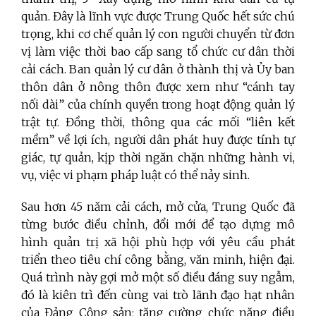
quản. Đây là lĩnh vực được Trung Quốc hết sức chú
trọng, khi cơ chế quản lý con người chuyển từ đơn
vị làm việc thời bao cấp sang tổ chức cư dân thời
cải cách. Ban quản lý cư dân ở thành thị và Ủy ban
thôn dân ở nông thôn được xem như “cánh tay
nối dài” của chính quyền trong hoạt động quản lý
trật tự. Đồng thời, thông qua các mối “liên kết
mềm” về lợi ích, người dân phát huy được tính tự
giác, tự quản, kịp thời ngăn chặn những hành vi,
vụ, việc vi phạm pháp luật có thể nảy sinh.
Sau hơn 45 năm cải cách, mở cửa, Trung Quốc đã
từng bước điều chỉnh, đổi mới để tạo dựng mô
hình quản trị xã hội phù hợp với yêu cầu phát
triển theo tiêu chí công bằng, văn minh, hiện đại.
Quá trình này gợi mở một số điều đáng suy ngẫm,
đó là kiên trì đến cùng vai trò lãnh đạo hạt nhân
của Đảng Cộng sản; tăng cường chức năng điều