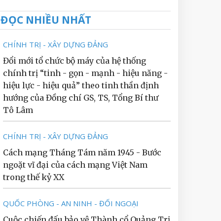
ĐỌC NHIỀU NHẤT
CHÍNH TRỊ - XÂY DỰNG ĐẢNG
Đổi mới tổ chức bộ máy của hệ thống
chính trị “tinh - gọn - mạnh - hiệu năng -
hiệu lực - hiệu quả” theo tinh thần định
hướng của Đồng chí GS, TS, Tổng Bí thư
Tô Lâm
CHÍNH TRỊ - XÂY DỰNG ĐẢNG
Cách mạng Tháng Tám năm 1945 - Bước
ngoặt vĩ đại của cách mạng Việt Nam
trong thế kỷ XX
QUỐC PHÒNG - AN NINH - ĐỐI NGOẠI
Cuộc chiến đấu bảo vệ Thành cổ Quảng Trị