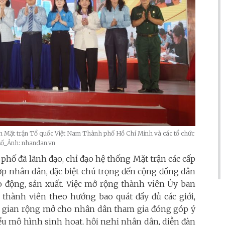
 Mặt trận Tổ quốc Việt Nam Thành phố Hồ Chí Minh và các tổ chức
 số_Ảnh: nhandan.vn
hố đã lãnh đạo, chỉ đạo hệ thống Mặt trận các cấp
ợp nhân dân, đặc biệt chú trọng đến cộng đồng dân
ao động, sản xuất. Việc mở rộng thành viên Ủy ban
 thành viên theo hướng bao quát đầy đủ các giới,
ng gian rộng mở cho nhân dân tham gia đóng góp ý
iều mô hình sinh hoạt, hội nghị nhân dân, diễn đàn