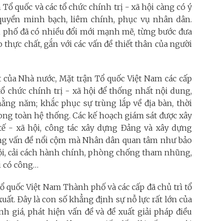
 Tổ quốc và các tổ chức chính trị - xã hội càng có ý
quyền minh bạch, liêm chính, phục vụ nhân dân.
phố đã có nhiều đổi mới mạnh mẽ, từng bước đưa
 thực chất, gắn với các vấn đề thiết thân của người
t của Nhà nước, Mặt trận Tổ quốc Việt Nam các cấp
ổ chức chính trị - xã hội để thống nhất nội dung,
hằng năm; khắc phục sự trùng lắp về địa bàn, thời
rong toàn hệ thống. Các kế hoạch giám sát được xây
ế - xã hội, công tác xây dựng Đảng và xây dựng
ững vấn đề nổi cộm mà Nhân dân quan tâm như bảo
 hội, cải cách hành chính, phòng chống tham nhũng,
ời có công…
 quốc Việt Nam Thành phố và các cấp đã chủ trì tổ
uất. Đây là con số khẳng định sự nỗ lực rất lớn của
nh giá, phát hiện vấn đề và đề xuất giải pháp điều