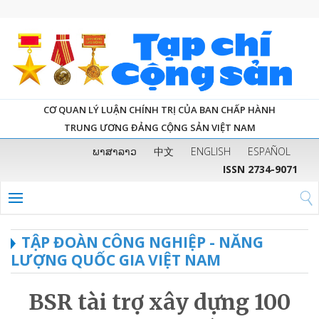
CƠ QUAN LÝ LUẬN CHÍNH TRỊ CỦA BAN CHẤP HÀNH
TRUNG ƯƠNG ĐẢNG CỘNG SẢN VIỆT NAM
ພາສາລາວ
中文
ENGLISH
ESPAÑOL
ISSN 2734-9071
TẬP ĐOÀN CÔNG NGHIỆP - NĂNG
LƯỢNG QUỐC GIA VIỆT NAM
BSR tài trợ xây dựng 100