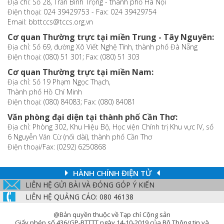
Địa chỉ: Số 28, Trần Bình Trọng - thành phố Hà Nội
Điện thoại: 024 39429753 - Fax: 024 39429754
Email: bbttccs@tccs.org.vn
Cơ quan Thường trực tại miền Trung - Tây Nguyên:
Địa chỉ: Số 69, đường Xô Viết Nghệ Tĩnh, thành phố Đà Nẵng
Điện thoại: (080) 51 301; Fax: (080) 51 303
Cơ quan Thường trực tại miền Nam:
Địa chỉ: Số 19 Phạm Ngọc Thạch,
Thành phố Hồ Chí Minh
Điện thoại: (080) 84083; Fax: (080) 84081
Văn phòng đại diện tại thành phố Cần Thơ:
Địa chỉ: Phòng 302, Khu Hiệu Bộ, Học viện Chính trị Khu vực IV, số
6 Nguyễn Văn Cừ (nối dài), thành phố Cần Thơ
Điện thoại/Fax: (0292) 6250868
HÀNH CHÍNH ĐIỆN TỬ
LIÊN HỆ GỬI BÀI VÀ ĐÓNG GÓP Ý KIẾN
LIÊN HỆ QUẢNG CÁO: 080 46138
@Bản quyền thuộc về Tạp chí Cộng sản
Giấy phép số 436/GP-BTTTT ngày 14-10-2019 của Bộ Thông tin và