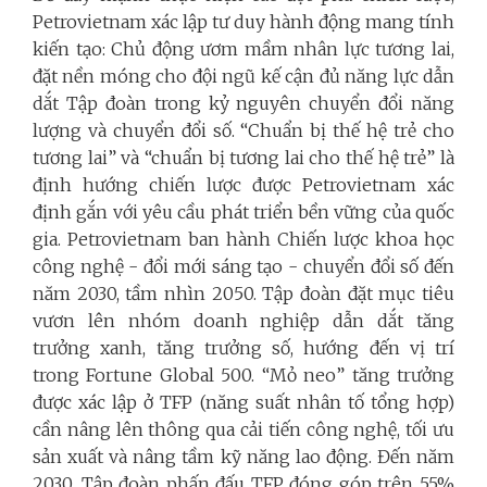
Petrovietnam xác lập tư duy hành động mang tính
kiến tạo: Chủ động ươm mầm nhân lực tương lai,
đặt nền móng cho đội ngũ kế cận đủ năng lực dẫn
dắt Tập đoàn trong kỷ nguyên chuyển đổi năng
lượng và chuyển đổi số. “Chuẩn bị thế hệ trẻ cho
tương lai” và “chuẩn bị tương lai cho thế hệ trẻ” là
định hướng chiến lược được Petrovietnam xác
định gắn với yêu cầu phát triển bền vững của quốc
gia. Petrovietnam ban hành Chiến lược khoa học
công nghệ - đổi mới sáng tạo - chuyển đổi số đến
năm 2030, tầm nhìn 2050. Tập đoàn đặt mục tiêu
vươn lên nhóm doanh nghiệp dẫn dắt tăng
trưởng xanh, tăng trưởng số, hướng đến vị trí
trong Fortune Global 500. “Mỏ neo” tăng trưởng
được xác lập ở TFP (năng suất nhân tố tổng hợp)
cần nâng lên thông qua cải tiến công nghệ, tối ưu
sản xuất và nâng tầm kỹ năng lao động. Đến năm
2030, Tập đoàn phấn đấu TFP đóng góp trên 55%