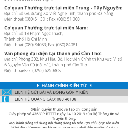
Cơ quan Thường trực tại miền Trung - Tây Nguyên:
Địa chỉ: Số 69, đường Xô Viết Nghệ Tĩnh, thành phố Đà Nẵng
Điện thoại: (080) 51 301; Fax: (080) 51 303
Cơ quan Thường trực tại miền Nam:
Địa chỉ: Số 19 Phạm Ngọc Thạch,
Thành phố Hồ Chí Minh
Điện thoại: (080) 84083; Fax: (080) 84081
Văn phòng đại diện tại thành phố Cần Thơ:
Địa chỉ: Phòng 302, Khu Hiệu Bộ, Học viện Chính trị Khu vực IV, số
6 Nguyễn Văn Cừ (nối dài), thành phố Cần Thơ
Điện thoại/Fax: (0292) 6250868
HÀNH CHÍNH ĐIỆN TỬ
LIÊN HỆ GỬI BÀI VÀ ĐÓNG GÓP Ý KIẾN
LIÊN HỆ QUẢNG CÁO: 080 46138
@Bản quyền thuộc về Tạp chí Cộng sản
Giấy phép số 436/GP-BTTTT ngày 14-10-2019 của Bộ Thông tin và
Truyền thông.
Mọi hành động sử dụng nội dung đăng tải trên Tạp chí Cộng sản điện
tử tại địa chỉ
www.tapchicongsan.org.vn
phải dẫn nguồn và có sự