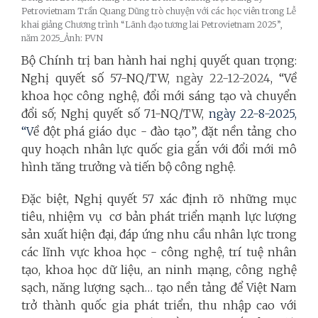
Petrovietnam Trần Quang Dũng trò chuyện với các học viên trong Lễ
khai giảng Chương trình “Lãnh đạo tương lai Petrovietnam 2025”,
năm 2025_Ảnh: PVN
Bộ Chính trị ban hành hai nghị quyết quan trọng:
Nghị quyết số 57-NQ/TW,
ngày 22-12-2024
, “Về
khoa học công nghệ, đổi mới sáng tạo và chuyển
đổi số; Nghị quyết số 71-NQ/TW,
ngày 22-8-2025,
“V
ề đột phá giáo dục - đào tạo”, đặt nền tảng cho
quy hoạch nhân lực quốc gia gắn với đổi mới mô
hình tăng trưởng và tiến bộ công nghệ.
Đặc biệt, Nghị quyết 57 xác định rõ những mục
tiêu, nhiệm vụ cơ bản phát triển mạnh lực lượng
sản xuất hiện đại, đáp ứng nhu cầu nhân lực trong
các lĩnh vực khoa học - công nghệ, trí tuệ nhân
tạo, khoa học dữ liệu, an ninh mạng, công nghệ
sạch, năng lượng sạch… tạo nền tảng để Việt Nam
trở thành quốc gia phát triển, thu nhập cao với