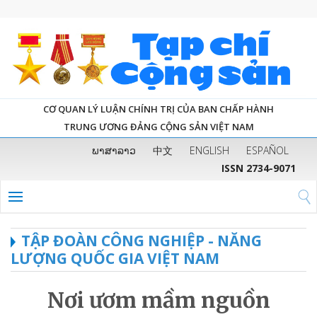
CƠ QUAN LÝ LUẬN CHÍNH TRỊ CỦA BAN CHẤP HÀNH
TRUNG ƯƠNG ĐẢNG CỘNG SẢN VIỆT NAM
ພາສາລາວ
中文
ENGLISH
ESPAÑOL
ISSN 2734-9071
TẬP ĐOÀN CÔNG NGHIỆP - NĂNG
LƯỢNG QUỐC GIA VIỆT NAM
Nơi ươm mầm nguồn