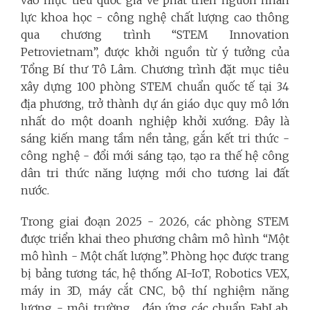
vào mục tiêu quốc gia về phát triển nguồn nhân
lực khoa học - công nghệ chất lượng cao thông
qua chương trình “STEM Innovation
Petrovietnam”, được khởi nguồn từ ý tưởng của
Tổng Bí thư Tô Lâm. Chương trình đặt mục tiêu
xây dựng 100 phòng STEM chuẩn quốc tế tại 34
địa phương, trở thành dự án giáo dục quy mô lớn
nhất do một doanh nghiệp khởi xướng. Đây là
sáng kiến mang tầm nền tảng, gắn kết tri thức -
công nghệ - đổi mới sáng tạo, tạo ra thế hệ công
dân tri thức năng lượng mới cho tương lai đất
nước.
Trong giai đoạn 2025 - 2026, các phòng STEM
được triển khai theo phương châm mô hình “Một
mô hình - Một chất lượng”. Phòng học được trang
bị bảng tương tác, hệ thống AI-IoT, Robotics VEX,
máy in 3D, máy cắt CNC, bộ thí nghiệm năng
lượng - môi trường… đáp ứng các chuẩn FabLab,