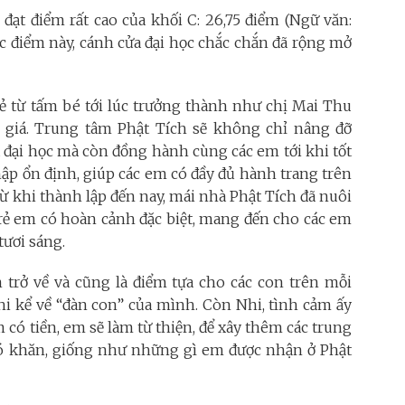
đạt điểm rất cao của khối C: 26,75 điểm (Ngữ văn:
mức điểm này, cánh cửa đại học chắc chắn đã rộng mở
rẻ từ tấm bé tới lúc trưởng thành như chị Mai Thu
 giá. Trung tâm Phật Tích sẽ không chỉ nâng đỡ
 đại học mà còn đồng hành cùng các em tới khi tốt
hập ổn định, giúp các em có đầy đủ hành trang trên
 khi thành lập đến nay, mái nhà Phật Tích đã nuôi
rẻ em có hoàn cảnh đặc biệt, mang đến cho các em
tươi sáng.
 trở về và cũng là điểm tựa cho các con trên mỗi
hi kể về “đàn con” của mình. Còn Nhi, tình cảm ấy
có tiền, em sẽ làm từ thiện, để xây thêm các trung
ó khăn, giống như những gì em được nhận ở Phật