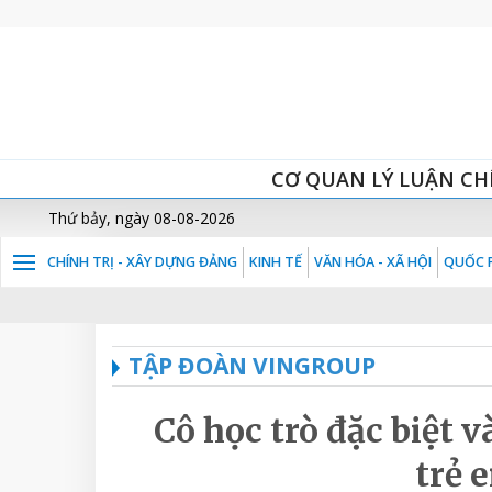
CƠ QUAN LÝ LUẬN CH
Thứ bảy, ngày 08-08-2026
CHÍNH TRỊ - XÂY DỰNG ĐẢNG
KINH TẾ
VĂN HÓA - XÃ HỘI
QUỐC P
TẬP ĐOÀN VINGROUP
Cô học trò đặc biệt 
trẻ 