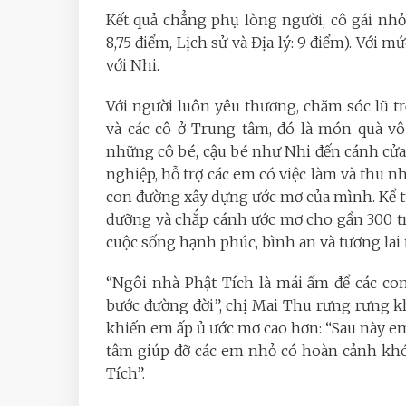
Kết quả chẳng phụ lòng người, cô gái nhỏ 
8,75 điểm, Lịch sử và Địa lý: 9 điểm). Với 
với Nhi.
Với người luôn yêu thương, chăm sóc lũ t
và các cô ở Trung tâm, đó là món quà vô
những cô bé, cậu bé như Nhi đến cánh cửa
nghiệp, hỗ trợ các em có việc làm và thu n
con đường xây dựng ước mơ của mình. Kể từ
dưỡng và chắp cánh ước mơ cho gần 300 t
cuộc sống hạnh phúc, bình an và tương lai 
“Ngôi nhà Phật Tích là mái ấm để các con
bước đường đời”, chị Mai Thu rưng rưng k
khiến em ấp ủ ước mơ cao hơn: “Sau này em 
tâm giúp đỡ các em nhỏ có hoàn cảnh kh
Tích”.