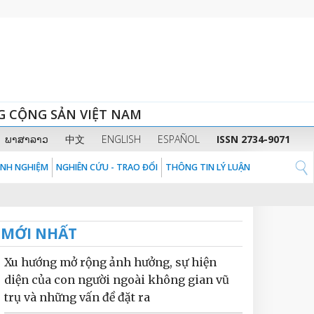
G CỘNG SẢN VIỆT NAM
ພາສາລາວ
中文
ENGLISH
ESPAÑOL
ISSN 2734-9071
KINH NGHIỆM
NGHIÊN CỨU - TRAO ĐỔI
THÔNG TIN LÝ LUẬN
MỚI NHẤT
Xu hướng mở rộng ảnh hưởng, sự hiện
diện của con người ngoài không gian vũ
trụ và những vấn đề đặt ra