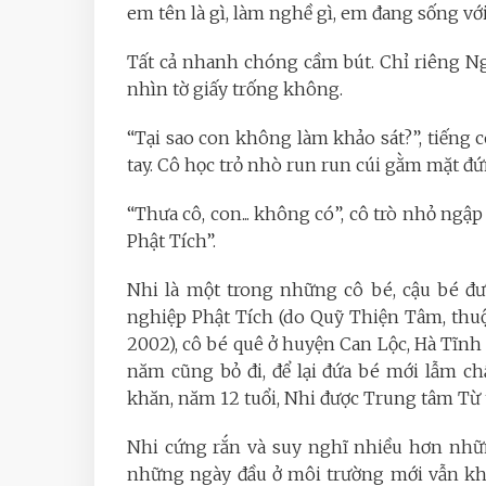
em tên là gì, làm nghề gì, em đang sống với a
Tất cả nhanh chóng cầm bút. Chỉ riêng Ng
nhìn tờ giấy trống không.
“Tại sao con không làm khảo sát?”, tiếng c
tay. Cô học trỏ nhò run run cúi gằm mặt đứn
“Thưa cô, con... không có”, cô trò nhỏ ng
Phật Tích”.
Nhi là một trong những cô bé, cậu bé đ
nghiệp Phật Tích (do Quỹ Thiện Tâm, thuộ
2002), cô bé quê ở huyện Can Lộc, Hà Tĩnh
năm cũng bỏ đi, để lại đứa bé mới lẫm ch
khăn, năm 12 tuổi, Nhi được Trung tâm Từ 
Nhi cứng rắn và suy nghĩ nhiều hơn nhữn
những ngày đầu ở môi trường mới vẫn khô