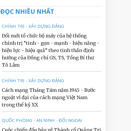
ĐỌC NHIỀU NHẤT
CHÍNH TRỊ - XÂY DỰNG ĐẢNG
Đổi mới tổ chức bộ máy của hệ thống
chính trị “tinh - gọn - mạnh - hiệu năng -
hiệu lực - hiệu quả” theo tinh thần định
hướng của Đồng chí GS, TS, Tổng Bí thư
Tô Lâm
CHÍNH TRỊ - XÂY DỰNG ĐẢNG
Cách mạng Tháng Tám năm 1945 - Bước
ngoặt vĩ đại của cách mạng Việt Nam
trong thế kỷ XX
QUỐC PHÒNG - AN NINH - ĐỐI NGOẠI
Cuộc chiến đấu bảo vệ Thành cổ Quảng Trị