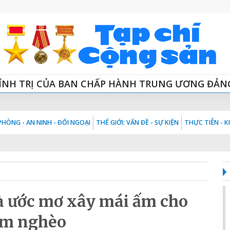
ÍNH TRỊ CỦA BAN CHẤP HÀNH TRUNG ƯƠNG ĐẢN
HÒNG - AN NINH - ĐỐI NGOẠI
THẾ GIỚI: VẤN ĐỀ - SỰ KIỆN
THỰC TIỄN - 
và ước mơ xây mái ấm cho
em nghèo