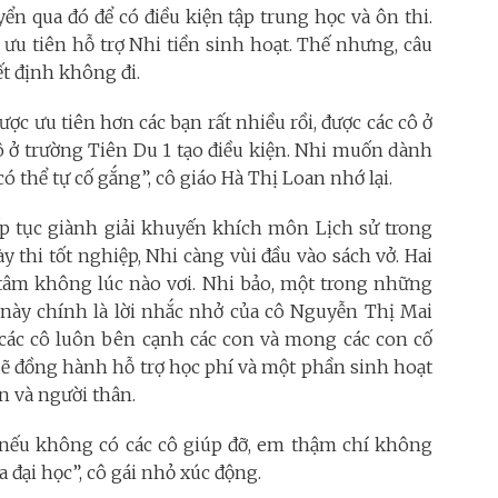
 qua đó để có điều kiện tập trung học và ôn thi.
u tiên hỗ trợ Nhi tiền sinh hoạt. Thế nhưng, câu
ết định không đi.
ợc ưu tiên hơn các bạn rất nhiều rồi, được các cô ở
ô ở trường Tiên Du 1 tạo điều kiện. Nhi muốn dành
ó thể tự cố gắng”, cô giáo Hà Thị Loan nhớ lại.
ếp tục giành giải khuyến khích môn Lịch sử trong
y thi tốt nghiệp, Nhi càng vùi đầu vào sách vở. Hai
 tâm không lúc nào vơi. Nhi bảo, một trong những
này chính là lời nhắc nhở của cô Nguyễn Thị Mai
các cô luôn bên cạnh các con và mong các con cố
sẽ đồng hành hỗ trợ học phí và một phần sinh hoạt
on và người thân.
và nếu không có các cô giúp đỡ, em thậm chí không
 đại học”, cô gái nhỏ xúc động.