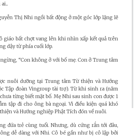
i...
uyễn Thị Nhi ngồi bất động ở một góc lớp lặng lẽ
ô giáo bất chợt vang lên khi nhìn xấp kết quả trên
g dậy từ phía cuối lớp.
ập ngừng, “Con không ở với bố mẹ. Con ở Trung tâm
ược nuôi dưỡng tại Trung tâm Từ thiện và Hướng
c Tập đoàn Vingroup tài trợ). Từ khi sinh ra (năm
 chưa từng biết mặt bố. Mẹ Nhi sau sinh con được 1
ẫm tập đi cho ông bà ngoại. Vì điều kiện quá khó
thiện và Hướng nghiệp Phật Tích đón về nuôi.
g đứa trẻ cùng tuổi. Nhưng, dù cứng rắn tới đâu,
ng dễ dàng với Nhi. Cô bé gần như bị cô lập bởi