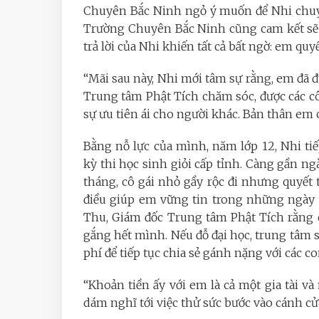
Chuyên Bắc Ninh ngỏ ý muốn để Nhi chuyển
Trường Chuyên Bắc Ninh cũng cam kết sẽ ư
trả lời của Nhi khiến tất cả bất ngờ: em quy
“Mãi sau này, Nhi mới tâm sự rằng, em đã đư
Trung tâm Phật Tích chăm sóc, được các c
sự ưu tiên ái cho người khác. Bản thân em c
Bằng nỗ lực của mình, năm lớp 12, Nhi ti
kỳ thi học sinh giỏi cấp tỉnh. Càng gần ngà
tháng, cô gái nhỏ gầy rộc đi nhưng quyết
điều giúp em vững tin trong những ngày 
Thu, Giám đốc Trung tâm Phật Tích rằng 
gắng hết mình. Nếu đỗ đại học, trung tâm 
phí để tiếp tục chia sẻ gánh nặng với các c
“Khoản tiền ấy với em là cả một gia tài 
dám nghĩ tới việc thử sức bước vào cánh cửa