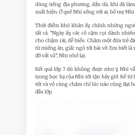
dùng tiếng địa phương, dần dà, khi đã làm
xuất hiện: Ở quê Nhi sống với ai, bố mẹ Nhi đ
Thời điểm khó khăn ấy, chính những ngườ
tất cả. “Ngày ấy, các cô cặm cụi dành nhi
cho chậm rãi, dễ hiểu. Chăm một đứa trẻ đã 
từ miếng ăn, giấc ngủ tới bài vở. Em biết là
đỡ vất vả”, Nhi nhớ lại.
Kết quả lớp 7 dù không được như ý, Nhi v
trong học bạ của Nhi tới tận bây giờ. Kể từ l
tốt và vô cùng chăm chỉ lúc nào cũng đạt 
đầu lớp.