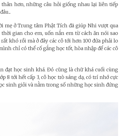
 thân hơn, những câu hỏi giống nhau lại liên tiếp
âu...
i mẹ ở Trung tâm Phật Tích đã giúp Nhi vượt qua
ều thời gian cho em, uốn nắn em từ cách ăn nói sao
rất khó rồi mà ở đây các cô tới hơn 100 đứa phải lo
 mình chỉ có thể cố gắng học tốt, hòa nhập để các cô
ẫn đạt học sinh khá. Đó cũng là chữ khá cuối cùng
ớp 8 tới hết cấp 3, cô học trò sáng dạ, có trí nhớ cực
học sinh giỏi và nằm trong số những học sinh đứng