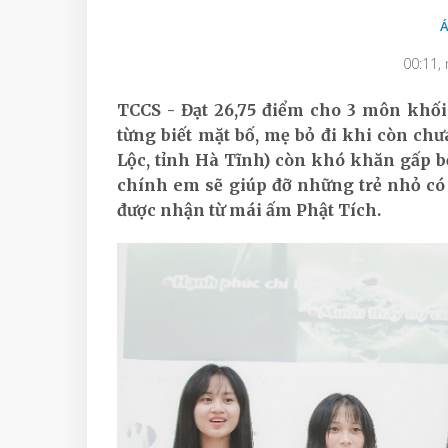
Á
00:11,
TCCS - Đạt 26,75 điểm cho 3 môn khối
từng biết mặt bố, mẹ bỏ đi khi còn c
Lộc, tỉnh Hà Tĩnh) còn khó khăn gấp bội
chính em sẽ giúp đỡ những trẻ nhỏ c
được nhận từ mái ấm Phật Tích.