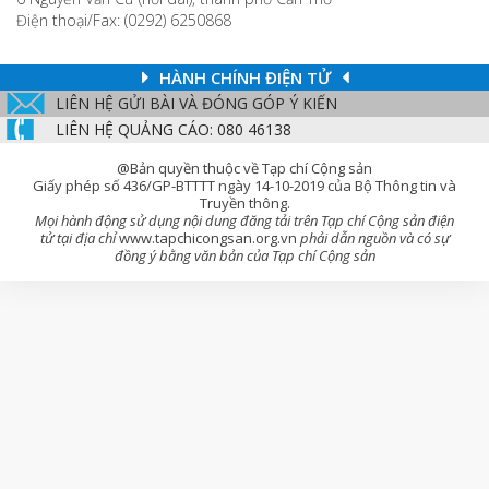
Điện thoại/Fax: (0292) 6250868
HÀNH CHÍNH ĐIỆN TỬ
LIÊN HỆ GỬI BÀI VÀ ĐÓNG GÓP Ý KIẾN
LIÊN HỆ QUẢNG CÁO: 080 46138
@Bản quyền thuộc về Tạp chí Cộng sản
Giấy phép số 436/GP-BTTTT ngày 14-10-2019 của Bộ Thông tin và
Truyền thông.
Mọi hành động sử dụng nội dung đăng tải trên Tạp chí Cộng sản điện
tử tại địa chỉ
www.tapchicongsan.org.vn
phải dẫn nguồn và có sự
đồng ý bằng văn bản của Tạp chí Cộng sản