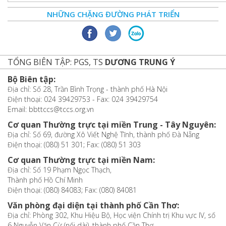
NHỮNG CHẶNG ĐƯỜNG PHÁT TRIỂN
TỔNG BIÊN TẬP: PGS, TS
DƯƠNG TRUNG Ý
Bộ Biên tập:
Địa chỉ: Số 28, Trần Bình Trọng - thành phố Hà Nội
Điện thoại: 024 39429753 - Fax: 024 39429754
Email: bbttccs@tccs.org.vn
Cơ quan Thường trực tại miền Trung - Tây Nguyên:
Địa chỉ: Số 69, đường Xô Viết Nghệ Tĩnh, thành phố Đà Nẵng
Điện thoại: (080) 51 301; Fax: (080) 51 303
Cơ quan Thường trực tại miền Nam:
Địa chỉ: Số 19 Phạm Ngọc Thạch,
Thành phố Hồ Chí Minh
Điện thoại: (080) 84083; Fax: (080) 84081
Văn phòng đại diện tại thành phố Cần Thơ:
Địa chỉ: Phòng 302, Khu Hiệu Bộ, Học viện Chính trị Khu vực IV, số
6 Nguyễn Văn Cừ (nối dài), thành phố Cần Thơ