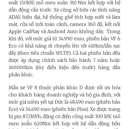
suất 150kW, mô men xoắn 310 Nm kết hợp với hệ
dẫn động cầu trước. Xe cũng sở hữu các tính năng
ADAS hiện đại, hệ thống ghế tích hợp sưởi và làm
mát, cửa sổ trời toàn cảnh, camera 360 độ, kết nối
Apple CarPlay và Android Auto không dây.
Trong
khi đó, với mức giá từ 34.990 euro, phiên bản VF 6
Eco có khả năng di chuyển lên tới 410km/lần sạc
đầy (theo tiêu chuẩn WLTP). Cả hai phiên bản đều
được áp dụng chính sách bảo hành 7 năm hoặc
160.000km (tùy điều kiện đến trước) hàng đầu
phân khúc.
Mẫu xe VF 8 thuộc phân khúc D được tối ưu hóa
cho khách hàng doanh nghiệp và hộ gia đình, với
mức giá niêm yết tại Đức là 48.490 euro (phiên bản
Eco) và 54.490 euro (phiên bản Plus). Xe được trang
bị pin 87,7kWh, động cơ điện công suất 300 kW, mô
men xoắn 620Nm kết hợp với hệ dẫn động bốn