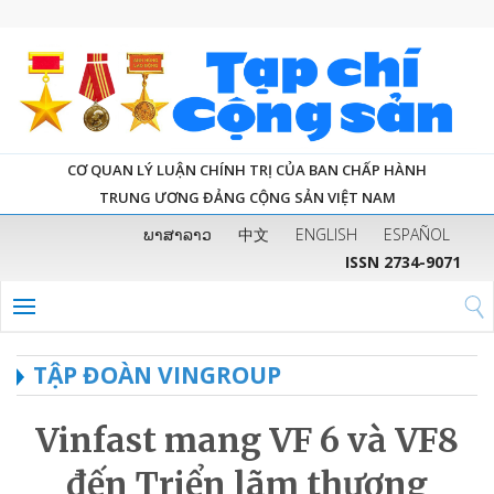
CƠ QUAN LÝ LUẬN CHÍNH TRỊ CỦA BAN CHẤP HÀNH
TRUNG ƯƠNG ĐẢNG CỘNG SẢN VIỆT NAM
ພາສາລາວ
中文
ENGLISH
ESPAÑOL
ISSN 2734-9071
TẬP ĐOÀN VINGROUP
Vinfast mang VF 6 và VF8
đến Triển lãm thương