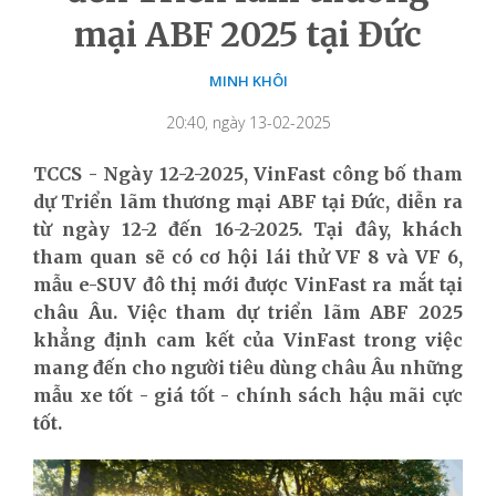
mại ABF 2025 tại Đức
MINH KHÔI
20:40, ngày 13-02-2025
TCCS - Ngày 12-2-2025, VinFast công bố tham
dự Triển lãm thương mại ABF tại Đức, diễn ra
từ ngày 12-2
đến 16
-
2
-2025
. Tại đây, khách
tham quan sẽ có cơ hội lái thử VF 8 và VF 6,
mẫu e-SUV đô thị mới được VinFast ra mắt tại
châu Âu. Việc tham dự triển lãm ABF 2025
khẳng định cam kết của VinFast trong việc
mang đến cho người tiêu dùng châu Âu những
mẫu xe tốt - giá tốt - chính sách hậu mãi cực
tốt.