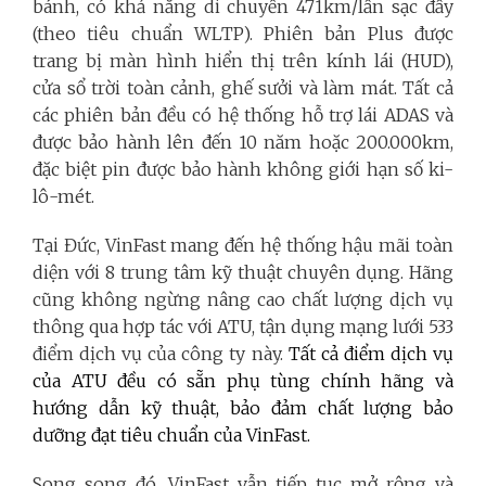
bánh, có khả năng di chuyển 471km/lần sạc đầy
(theo tiêu chuẩn WLTP). Phiên bản Plus được
trang bị màn hình hiển thị trên kính lái (HUD),
cửa sổ trời toàn cảnh, ghế sưởi và làm mát. Tất cả
các phiên bản đều có hệ thống hỗ trợ lái ADAS và
được bảo hành lên đến 10 năm hoặc 200.000km,
đặc biệt pin được bảo hành không giới hạn số ki-
lô-mét.
Tại Đức, VinFast mang đến hệ thống hậu mãi toàn
diện với 8 trung tâm kỹ thuật chuyên dụng. Hãng
cũng không ngừng nâng cao chất lượng dịch vụ
thông qua hợp tác với ATU, tận dụng mạng lưới 533
điểm dịch vụ của công ty này.
Tất cả điểm dịch vụ
của ATU đều có sẵn phụ tùng chính hãng và
hướng dẫn kỹ thuật, bảo đảm chất lượng bảo
dưỡng đạt tiêu chuẩn của VinFast.
Song song đó, VinFast vẫn tiếp tục mở rộng và