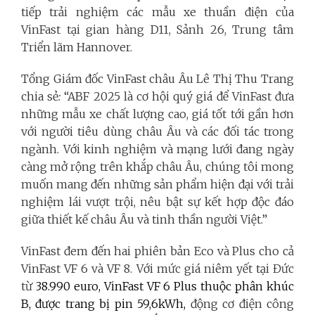
tiếp trải nghiệm các mẫu xe thuần điện của
VinFast tại gian hàng D11, Sảnh 26, Trung tâm
Triển lãm Hannover.
Tổng Giám đốc VinFast châu Âu Lê Thị Thu Trang
chia sẻ
:
“ABF 2025 là cơ hội quý giá để VinFast đưa
những mẫu xe chất lượng cao, giá tốt tới gần hơn
với người tiêu dùng châu Âu và các đối tác trong
ngành. Với kinh nghiệm và mạng lưới đang ngày
càng mở rộng trên khắp châu Âu, chúng tôi mong
muốn mang đến những sản phẩm hiện đại với trải
nghiệm lái vượt trội, nêu bật sự kết hợp độc đáo
giữa thiết kế châu Âu và tinh thần người Việt.”
VinFast đem đến hai phiên bản Eco và Plus cho cả
VinFast VF 6 và VF 8. Với mức giá niêm yết tại Đức
từ
38.990
euro, VinFast VF 6 Plus thuộc phân khúc
B, được trang bị pin 59,6kWh,
động cơ điện công