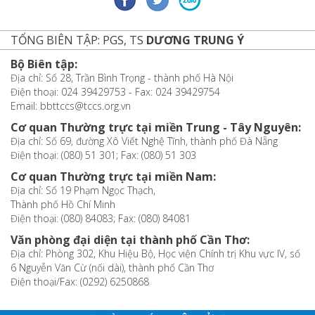
TỔNG BIÊN TẬP: PGS, TS
DƯƠNG TRUNG Ý
Bộ Biên tập:
Địa chỉ: Số 28, Trần Bình Trọng - thành phố Hà Nội
Điện thoại: 024 39429753 - Fax: 024 39429754
Email: bbttccs@tccs.org.vn
Cơ quan Thường trực tại miền Trung - Tây Nguyên:
Địa chỉ: Số 69, đường Xô Viết Nghệ Tĩnh, thành phố Đà Nẵng
Điện thoại: (080) 51 301; Fax: (080) 51 303
Cơ quan Thường trực tại miền Nam:
Địa chỉ: Số 19 Phạm Ngọc Thạch,
Thành phố Hồ Chí Minh
Điện thoại: (080) 84083; Fax: (080) 84081
Văn phòng đại diện tại thành phố Cần Thơ:
Địa chỉ: Phòng 302, Khu Hiệu Bộ, Học viện Chính trị Khu vực IV, số
6 Nguyễn Văn Cừ (nối dài), thành phố Cần Thơ
Điện thoại/Fax: (0292) 6250868