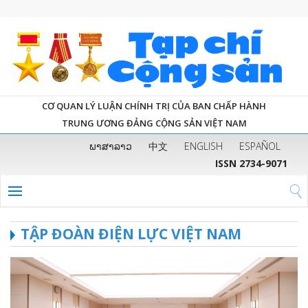
CƠ QUAN LÝ LUẬN CHÍNH TRỊ CỦA BAN CHẤP HÀNH
TRUNG ƯƠNG ĐẢNG CỘNG SẢN VIỆT NAM
ພາສາລາວ
中文
ENGLISH
ESPAÑOL
ISSN 2734-9071
TẬP ĐOÀN ĐIỆN LỰC VIỆT NAM