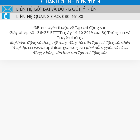
HÀNH CHÍNH ĐIỆN TỬ
LIÊN HỆ GỬI BÀI VÀ ĐÓNG GÓP Ý KIẾN
LIÊN HỆ QUẢNG CÁO: 080 46138
@Bản quyền thuộc về Tạp chí Cộng sản
Giấy phép số 436/GP-BTTTT ngày 14-10-2019 của Bộ Thông tin và
Truyền thông.
Mọi hành động sử dụng nội dung đăng tải trên Tạp chí Cộng sản điện
tử tại địa chỉ
www.tapchicongsan.org.vn
phải dẫn nguồn và có sự
đồng ý bằng văn bản của Tạp chí Cộng sản