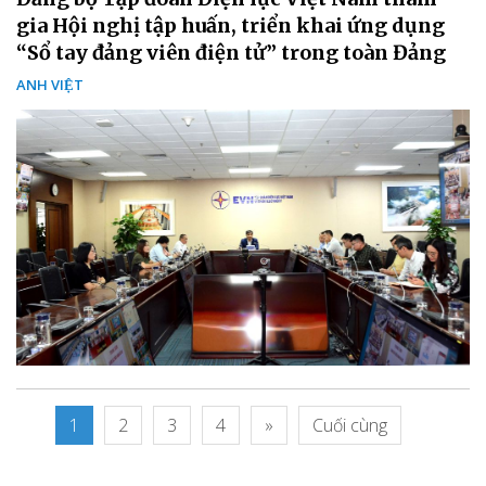
gia Hội nghị tập huấn, triển khai ứng dụng
“Sổ tay đảng viên điện tử” trong toàn Đảng
ANH VIỆT
1
2
3
4
»
Cuối cùng