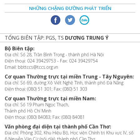
NHỮNG CHẶNG ĐƯỜNG PHÁT TRIỂN
TỔNG BIÊN TẬP: PGS, TS
DƯƠNG TRUNG Ý
Bộ Biên tập:
Địa chỉ: Số 28, Trần Bình Trọng - thành phố Hà Nội
Điện thoại: 024 39429753 - Fax: 024 39429754
Email: bbttccs@tccs.org.vn
Cơ quan Thường trực tại miền Trung - Tây Nguyên:
Địa chỉ: Số 69, đường Xô Viết Nghệ Tĩnh, thành phố Đà Nẵng
Điện thoại: (080) 51 301; Fax: (080) 51 303
Cơ quan Thường trực tại miền Nam:
Địa chỉ: Số 19 Phạm Ngọc Thạch,
Thành phố Hồ Chí Minh
Điện thoại: (080) 84083; Fax: (080) 84081
Văn phòng đại diện tại thành phố Cần Thơ:
Địa chỉ: Phòng 302, Khu Hiệu Bộ, Học viện Chính trị Khu vực IV, số
6 Nguyễn Văn Cừ (nối dài), thành phố Cần Thơ