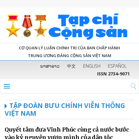
CƠ QUAN LÝ LUẬN CHÍNH TRỊ CỦA BAN CHẤP HÀNH
TRUNG ƯƠNG ĐẢNG CỘNG SẢN VIỆT NAM
ພາສາລາວ
中文
ENGLISH
ESPAÑOL
ISSN 2734-9071
TẬP ĐOÀN BƯU CHÍNH VIỄN THÔNG
VIỆT NAM
Quyết tâm đưa Vĩnh Phúc cùng cả nước bước
vào kỷ nguyên vươn mình của dân tộc