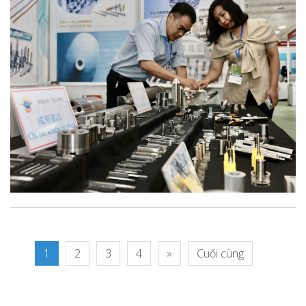
1
2
3
4
»
Cuối cùng