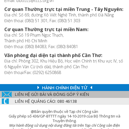
Email: bbttccs@tccs.org.vn
Cơ quan Thường trực tại miền Trung - Tây Nguyên:
Địa chỉ: Số 69, đường Xô Viết Nghệ Tĩnh, thành phố Đà Nẵng
Điện thoại: (080) 51 301; Fax: (080) 51 303
Cơ quan Thường trực tại miền Nam:
Địa chỉ: Số 19 Phạm Ngọc Thạch,
Thành phố Hồ Chí Minh
Điện thoại: (080) 84083; Fax: (080) 84081
Văn phòng đại diện tại thành phố Cần Thơ:
Địa chỉ: Phòng 302, Khu Hiệu Bộ, Học viện Chính trị Khu vực IV, số
6 Nguyễn Văn Cừ (nối dài), thành phố Cần Thơ
Điện thoại/Fax: (0292) 6250868
HÀNH CHÍNH ĐIỆN TỬ
LIÊN HỆ GỬI BÀI VÀ ĐÓNG GÓP Ý KIẾN
LIÊN HỆ QUẢNG CÁO: 080 46138
@Bản quyền thuộc về Tạp chí Cộng sản
Giấy phép số 436/GP-BTTTT ngày 14-10-2019 của Bộ Thông tin và
Truyền thông.
Mọi hành động sử dụng nội dung đăng tải trên Tạp chí Cộng sản điện