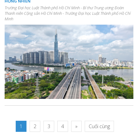
HỒNG NHIÊN
Trường Đại học Luật Thành phố Hồ Chí Minh - Bí thư Trung ương Đoàn
Thanh niên Cộng sản Hồ Chí Minh - Trường Đại học Luật Thành phố Hồ Chí
Minh
1
2
3
4
»
Cuối cùng