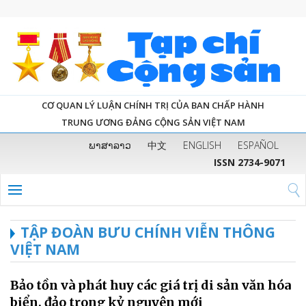
CƠ QUAN LÝ LUẬN CHÍNH TRỊ CỦA BAN CHẤP HÀNH
TRUNG ƯƠNG ĐẢNG CỘNG SẢN VIỆT NAM
ພາສາລາວ
中文
ENGLISH
ESPAÑOL
ISSN 2734-9071
TẬP ĐOÀN BƯU CHÍNH VIỄN THÔNG
VIỆT NAM
Bảo tồn và phát huy các giá trị di sản văn hóa
biển, đảo trong kỷ nguyên mới