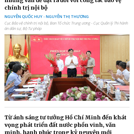
những vấn đề đặt ra đối với công tác bảo vệ
chính trị nội bộ
NGUYỄN QUỐC HUY - NGUYỄN THỊ THƯƠNG
Cục Bảo vệ chính trị nội bộ, Ban Tổ chức Trung ương - Cục Quản lý Thi hành
án dân sự, Bộ Tư pháp
Từ ánh sáng tư tưởng Hồ Chí Minh đến khát
vọng phát triển đất nước phồn vinh, văn
minh, hạnh phúc trong kỷ nguyên mới