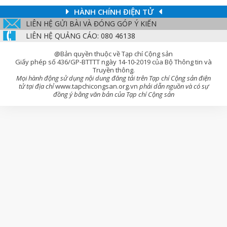
HÀNH CHÍNH ĐIỆN TỬ
LIÊN HỆ GỬI BÀI VÀ ĐÓNG GÓP Ý KIẾN
LIÊN HỆ QUẢNG CÁO: 080 46138
@Bản quyền thuộc về Tạp chí Cộng sản
Giấy phép số 436/GP-BTTTT ngày 14-10-2019 của Bộ Thông tin và
Truyền thông.
Mọi hành động sử dụng nội dung đăng tải trên Tạp chí Cộng sản điện
tử tại địa chỉ
www.tapchicongsan.org.vn
phải dẫn nguồn và có sự
đồng ý bằng văn bản của Tạp chí Cộng sản