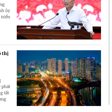
ưng
nh ủy
 triển
 thị
g
c phát
g tất
rung