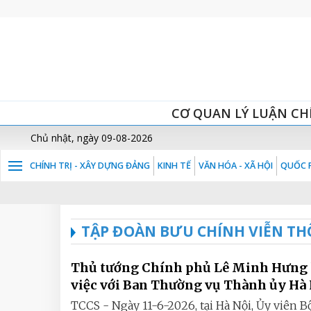
CƠ QUAN LÝ LUẬN CH
Chủ nhật, ngày 09-08-2026
CHÍNH TRỊ - XÂY DỰNG ĐẢNG
KINH TẾ
VĂN HÓA - XÃ HỘI
QUỐC P
TẬP ĐOÀN BƯU CHÍNH VIỄN TH
Thủ tướng Chính phủ Lê Minh Hưng
việc với Ban Thường vụ Thành ủy Hà
TCCS - Ngày 11-6-2026, tại Hà Nội, Ủy viên B