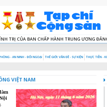
ÍNH TRỊ CỦA BAN CHẤP HÀNH TRUNG ƯƠNG ĐẢN
HÒNG - AN NINH - ĐỐI NGOẠI
THẾ GIỚI: VẤN ĐỀ - SỰ KIỆN
THỰC TIỄN - 
ÔNG VIỆT NAM
 làm
 Nội
ộ