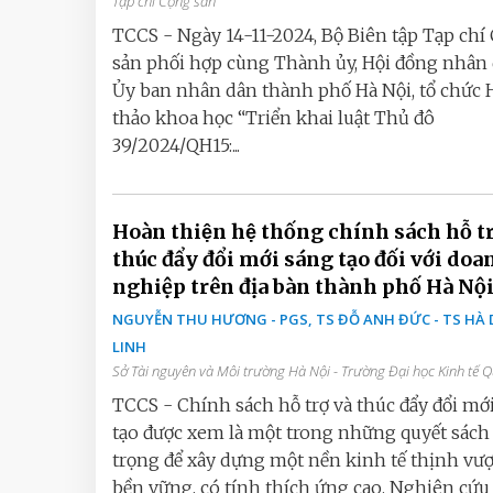
Tạp chí Cộng sản
TCCS - Ngày 14-11-2024, Bộ Biên tập Tạp chí
sản phối hợp cùng Thành ủy, Hội đồng nhân 
Ủy ban nhân dân thành phố Hà Nội, tổ chức 
thảo khoa học “Triển khai luật Thủ đô
39/2024/QH15:...
Hoàn thiện hệ thống chính sách hỗ t
thúc đẩy đổi mới sáng tạo đối với doa
nghiệp trên địa bàn thành phố Hà Nộ
NGUYỄN THU HƯƠNG - PGS, TS ĐỖ ANH ĐỨC - TS HÀ 
LINH
Sở Tài nguyên và Môi trường Hà Nội - Trường Đại học Kinh tế 
TCCS - Chính sách hỗ trợ và thúc đẩy đổi mớ
tạo được xem là một trong những quyết sách
trọng để xây dựng một nền kinh tế thịnh vư
bền vững, có tính thích ứng cao. Nghiên cứu k