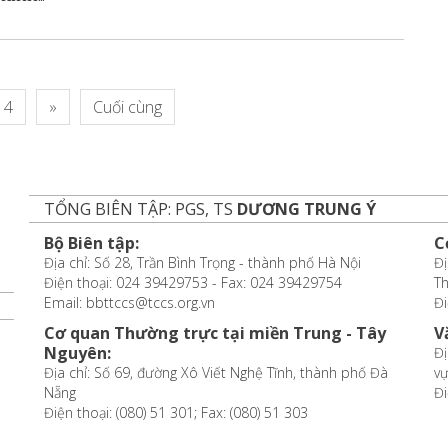
4
»
Cuối cùng
TỔNG BIÊN TẬP: PGS, TS
DƯƠNG TRUNG Ý
Bộ Biên tập:
C
Địa chỉ: Số 28, Trần Bình Trọng - thành phố Hà Nội
Đị
Điện thoại: 024 39429753 - Fax: 024 39429754
T
Email: bbttccs@tccs.org.vn
Đi
Cơ quan Thường trực tại miền Trung - Tây
V
Nguyên:
Đị
Địa chỉ: Số 69, đường Xô Viết Nghệ Tĩnh, thành phố Đà
vự
Nẵng
Đi
Điện thoại: (080) 51 301; Fax: (080) 51 303