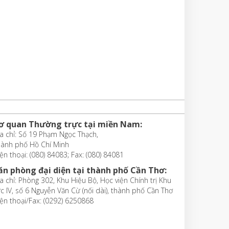
ơ quan Thường trực tại miền Nam:
a chỉ: Số 19 Phạm Ngọc Thạch,
hành phố Hồ Chí Minh
ện thoại: (080) 84083; Fax: (080) 84081
ăn phòng đại diện tại thành phố Cần Thơ:
a chỉ: Phòng 302, Khu Hiệu Bộ, Học viện Chính trị Khu
c IV, số 6 Nguyễn Văn Cừ (nối dài), thành phố Cần Thơ
ện thoại/Fax: (0292) 6250868