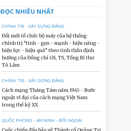
ĐỌC NHIỀU NHẤT
CHÍNH TRỊ - XÂY DỰNG ĐẢNG
Đổi mới tổ chức bộ máy của hệ thống
chính trị “tinh - gọn - mạnh - hiệu năng -
hiệu lực - hiệu quả” theo tinh thần định
hướng của Đồng chí GS, TS, Tổng Bí thư
Tô Lâm
CHÍNH TRỊ - XÂY DỰNG ĐẢNG
Cách mạng Tháng Tám năm 1945 - Bước
ngoặt vĩ đại của cách mạng Việt Nam
trong thế kỷ XX
QUỐC PHÒNG - AN NINH - ĐỐI NGOẠI
Cuộc chiến đấu bảo vệ Thành cổ Quảng Trị