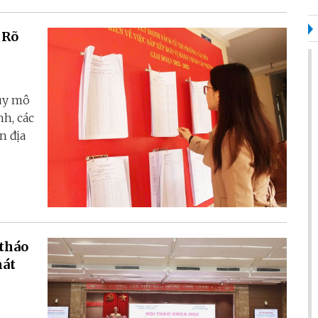
 Rõ
quy mô
nh, các
n địa
 tháo
hát