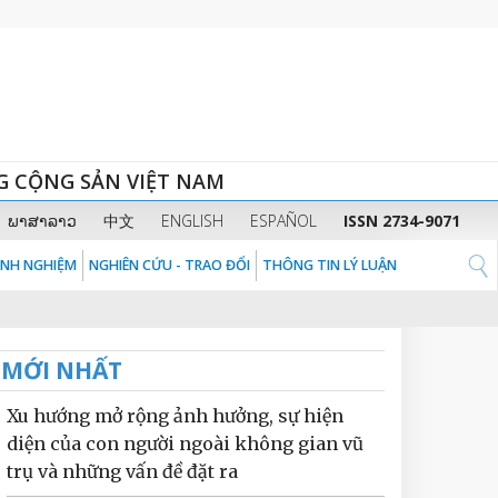
G CỘNG SẢN VIỆT NAM
ພາສາລາວ
中文
ENGLISH
ESPAÑOL
ISSN 2734-9071
KINH NGHIỆM
NGHIÊN CỨU - TRAO ĐỔI
THÔNG TIN LÝ LUẬN
MỚI NHẤT
Xu hướng mở rộng ảnh hưởng, sự hiện
diện của con người ngoài không gian vũ
trụ và những vấn đề đặt ra