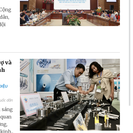
 Cộng
dân,
Hội
rợ và
nh
i
DIỆU
Quốc dân
i sáng
 quan
ợng,
inh...