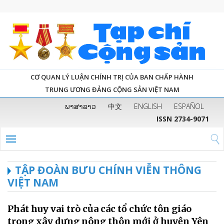
CƠ QUAN LÝ LUẬN CHÍNH TRỊ CỦA BAN CHẤP HÀNH
TRUNG ƯƠNG ĐẢNG CỘNG SẢN VIỆT NAM
ພາສາລາວ
中文
ENGLISH
ESPAÑOL
ISSN 2734-9071
TẬP ĐOÀN BƯU CHÍNH VIỄN THÔNG
VIỆT NAM
Phát huy vai trò của các tổ chức tôn giáo
trong xây dựng nông thôn mới ở huyện Yên