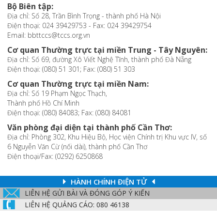
Bộ Biên tập:
Địa chỉ: Số 28, Trần Bình Trọng - thành phố Hà Nội
Điện thoại: 024 39429753 - Fax: 024 39429754
Email: bbttccs@tccs.org.vn
Cơ quan Thường trực tại miền Trung - Tây Nguyên:
Địa chỉ: Số 69, đường Xô Viết Nghệ Tĩnh, thành phố Đà Nẵng
Điện thoại: (080) 51 301; Fax: (080) 51 303
Cơ quan Thường trực tại miền Nam:
Địa chỉ: Số 19 Phạm Ngọc Thạch,
Thành phố Hồ Chí Minh
Điện thoại: (080) 84083; Fax: (080) 84081
Văn phòng đại diện tại thành phố Cần Thơ:
Địa chỉ: Phòng 302, Khu Hiệu Bộ, Học viện Chính trị Khu vực IV, số
6 Nguyễn Văn Cừ (nối dài), thành phố Cần Thơ
Điện thoại/Fax: (0292) 6250868
HÀNH CHÍNH ĐIỆN TỬ
LIÊN HỆ GỬI BÀI VÀ ĐÓNG GÓP Ý KIẾN
LIÊN HỆ QUẢNG CÁO: 080 46138