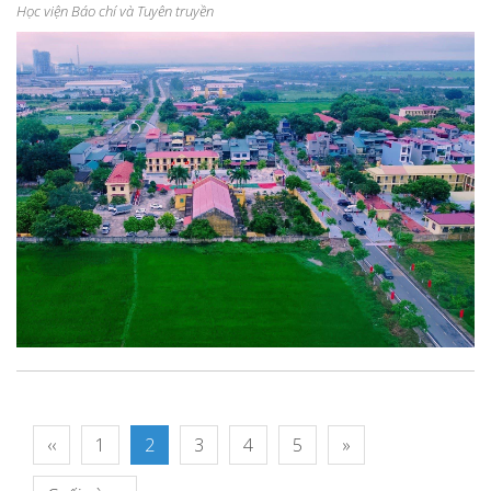
Học viện Báo chí và Tuyên truyền
‹‹
1
2
3
4
5
»