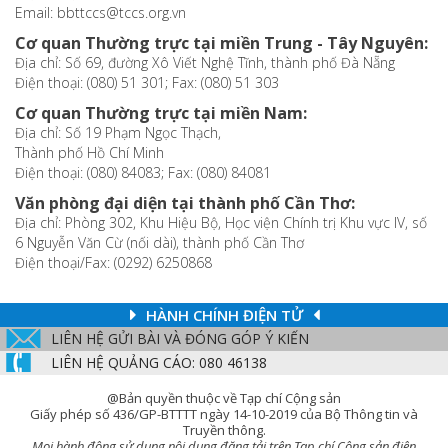
Email: bbttccs@tccs.org.vn
Cơ quan Thường trực tại miền Trung - Tây Nguyên:
Địa chỉ: Số 69, đường Xô Viết Nghệ Tĩnh, thành phố Đà Nẵng
Điện thoại: (080) 51 301; Fax: (080) 51 303
Cơ quan Thường trực tại miền Nam:
Địa chỉ: Số 19 Phạm Ngọc Thạch,
Thành phố Hồ Chí Minh
Điện thoại: (080) 84083; Fax: (080) 84081
Văn phòng đại diện tại thành phố Cần Thơ:
Địa chỉ: Phòng 302, Khu Hiệu Bộ, Học viện Chính trị Khu vực IV, số
6 Nguyễn Văn Cừ (nối dài), thành phố Cần Thơ
Điện thoại/Fax: (0292) 6250868
HÀNH CHÍNH ĐIỆN TỬ
LIÊN HỆ GỬI BÀI VÀ ĐÓNG GÓP Ý KIẾN
LIÊN HỆ QUẢNG CÁO: 080 46138
@Bản quyền thuộc về Tạp chí Cộng sản
Giấy phép số 436/GP-BTTTT ngày 14-10-2019 của Bộ Thông tin và
Truyền thông.
Mọi hành động sử dụng nội dung đăng tải trên Tạp chí Cộng sản điện