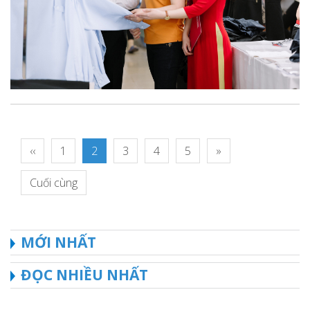
‹‹
1
2
3
4
5
»
Cuối cùng
MỚI NHẤT
ĐỌC NHIỀU NHẤT