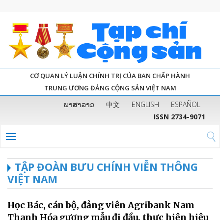
CƠ QUAN LÝ LUẬN CHÍNH TRỊ CỦA BAN CHẤP HÀNH
TRUNG ƯƠNG ĐẢNG CỘNG SẢN VIỆT NAM
ພາສາລາວ
中文
ENGLISH
ESPAÑOL
ISSN 2734-9071
TẬP ĐOÀN BƯU CHÍNH VIỄN THÔNG
VIỆT NAM
Học Bác, cán bộ, đảng viên Agribank Nam
Thanh Hóa gương mẫu đi đầu, thực hiện hiệu