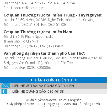
Điện thoại: 024 39429753 - Fax: 024 39429754
Email: bbttccs@tccs.org.vn
Cơ quan Thường trực tại miền Trung - Tây Nguyên:
Địa chỉ: Số 69, đường Xô Viết Nghệ Tĩnh, thành phố Đà Nẵng
Điện thoại: (080) 51 301; Fax: (080) 51 303
Cơ quan Thường trực tại miền Nam:
Địa chỉ: Số 19 Phạm Ngọc Thạch,
Thành phố Hồ Chí Minh
Điện thoại: (080) 84083; Fax: (080) 84081
Văn phòng đại diện tại thành phố Cần Thơ:
Địa chỉ: Phòng 302, Khu Hiệu Bộ, Học viện Chính trị Khu vực IV, số
6 Nguyễn Văn Cừ (nối dài), thành phố Cần Thơ
Điện thoại/Fax: (0292) 6250868
HÀNH CHÍNH ĐIỆN TỬ
LIÊN HỆ GỬI BÀI VÀ ĐÓNG GÓP Ý KIẾN
LIÊN HỆ QUẢNG CÁO: 080 46138
@Bản quyền thuộc về Tạp chí Cộng sản
Giấy phép số 436/GP-BTTTT ngày 14-10-2019 của Bộ Thông tin và