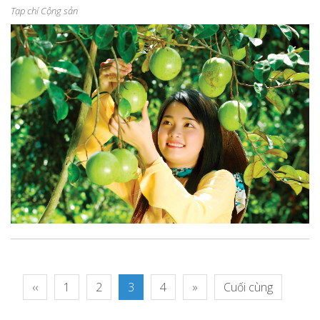
Tạp chí Cộng sản
‹‹
1
2
3
4
»
Cuối cùng