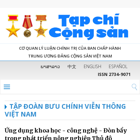
CƠ QUAN LÝ LUẬN CHÍNH TRỊ CỦA BAN CHẤP HÀNH
TRUNG ƯƠNG ĐẢNG CỘNG SẢN VIỆT NAM
ພາສາລາວ
中文
ENGLISH
ESPAÑOL
ISSN 2734-9071
TẬP ĐOÀN BƯU CHÍNH VIỄN THÔNG
VIỆT NAM
Ứng dụng khoa học - công nghệ - Đòn bẩy
trong phát triển nông nghiệp Thủ đô