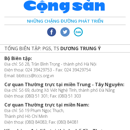
NHỮNG CHẶNG ĐƯỜNG PHÁT TRIỂN
TỔNG BIÊN TẬP: PGS, TS
DƯƠNG TRUNG Ý
Bộ Biên tập:
Địa chỉ: Số 28, Trần Bình Trọng - thành phố Hà Nội
Điện thoại: 024 39429753 - Fax: 024 39429754
Email: bbttccs@tccs.org.vn
Cơ quan Thường trực tại miền Trung - Tây Nguyên:
Địa chỉ: Số 69, đường Xô Viết Nghệ Tĩnh, thành phố Đà Nẵng
Điện thoại: (080) 51 301; Fax: (080) 51 303
Cơ quan Thường trực tại miền Nam:
Địa chỉ: Số 19 Phạm Ngọc Thạch,
Thành phố Hồ Chí Minh
Điện thoại: (080) 84083; Fax: (080) 84081