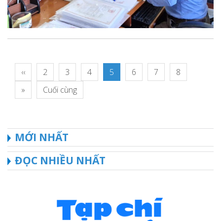
‹‹
2
3
4
5
6
7
8
»
Cuối cùng
MỚI NHẤT
ĐỌC NHIỀU NHẤT