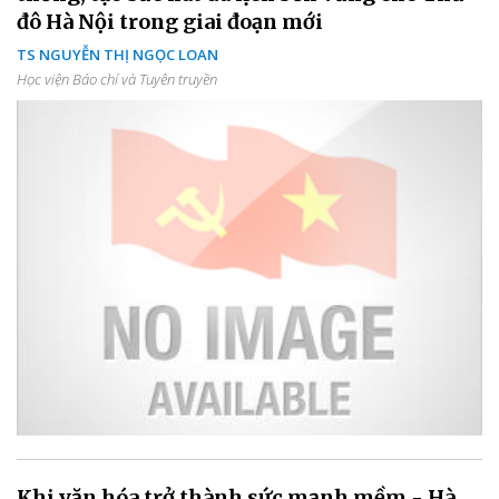
đô Hà Nội trong giai đoạn mới
TS NGUYỄN THỊ NGỌC LOAN
Học viện Báo chí và Tuyên truyền
Khi văn hóa trở thành sức mạnh mềm - Hà