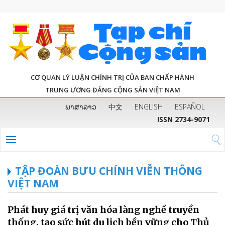
CƠ QUAN LÝ LUẬN CHÍNH TRỊ CỦA BAN CHẤP HÀNH
TRUNG ƯƠNG ĐẢNG CỘNG SẢN VIỆT NAM
ພາສາລາວ
中文
ENGLISH
ESPAÑOL
ISSN 2734-9071
TẬP ĐOÀN BƯU CHÍNH VIỄN THÔNG
VIỆT NAM
Phát huy giá trị văn hóa làng nghề truyền
thống, tạo sức hút du lịch bền vững cho Thủ