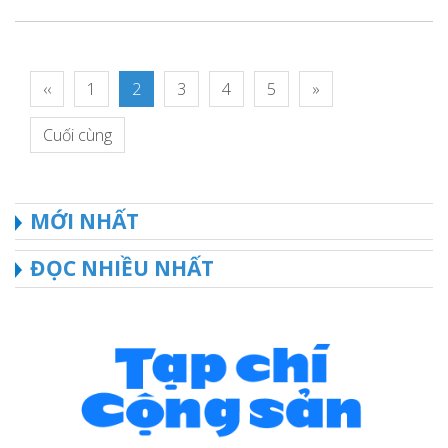
‹‹
1
2
3
4
5
»
Cuối cùng
MỚI NHẤT
ĐỌC NHIỀU NHẤT