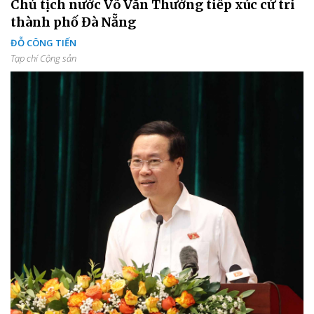
Chủ tịch nước Võ Văn Thưởng tiếp xúc cử tri
thành phố Đà Nẵng
ĐỖ CÔNG TIẾN
Tạp chí Cộng sản