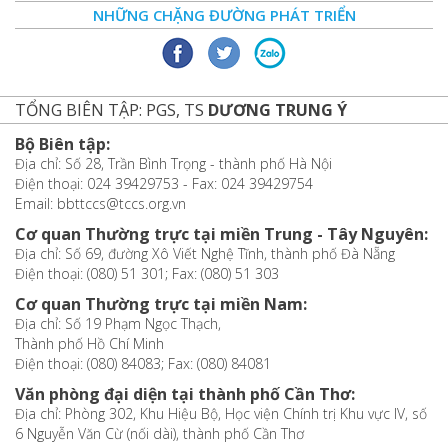
NHỮNG CHẶNG ĐƯỜNG PHÁT TRIỂN
TỔNG BIÊN TẬP: PGS, TS
DƯƠNG TRUNG Ý
Bộ Biên tập:
Địa chỉ: Số 28, Trần Bình Trọng - thành phố Hà Nội
Điện thoại: 024 39429753 - Fax: 024 39429754
Email: bbttccs@tccs.org.vn
Cơ quan Thường trực tại miền Trung - Tây Nguyên:
Địa chỉ: Số 69, đường Xô Viết Nghệ Tĩnh, thành phố Đà Nẵng
Điện thoại: (080) 51 301; Fax: (080) 51 303
Cơ quan Thường trực tại miền Nam:
Địa chỉ: Số 19 Phạm Ngọc Thạch,
Thành phố Hồ Chí Minh
Điện thoại: (080) 84083; Fax: (080) 84081
Văn phòng đại diện tại thành phố Cần Thơ:
Địa chỉ: Phòng 302, Khu Hiệu Bộ, Học viện Chính trị Khu vực IV, số
6 Nguyễn Văn Cừ (nối dài), thành phố Cần Thơ