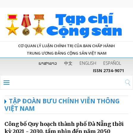
CƠ QUAN LÝ LUẬN CHÍNH TRỊ CỦA BAN CHẤP HÀNH
TRUNG ƯƠNG ĐẢNG CỘNG SẢN VIỆT NAM
ພາສາລາວ
中文
ENGLISH
ESPAÑOL
ISSN 2734-9071
TẬP ĐOÀN BƯU CHÍNH VIỄN THÔNG
VIỆT NAM
Công bố Quy hoạch thành phố Đà Nẵng thời
kỳ 2021 - 2030, tầm nhìn đến năm 2050