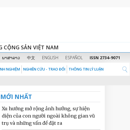
G CỘNG SẢN VIỆT NAM
ພາສາລາວ
中文
ENGLISH
ESPAÑOL
ISSN 2734-9071
KINH NGHIỆM
NGHIÊN CỨU - TRAO ĐỔI
THÔNG TIN LÝ LUẬN
MỚI NHẤT
Xu hướng mở rộng ảnh hưởng, sự hiện
diện của con người ngoài không gian vũ
trụ và những vấn đề đặt ra