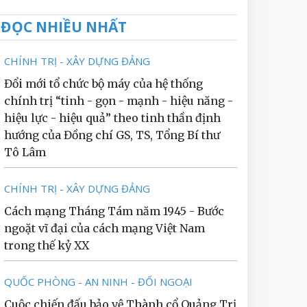
ĐỌC NHIỀU NHẤT
CHÍNH TRỊ - XÂY DỰNG ĐẢNG
Đổi mới tổ chức bộ máy của hệ thống
chính trị “tinh - gọn - mạnh - hiệu năng -
hiệu lực - hiệu quả” theo tinh thần định
hướng của Đồng chí GS, TS, Tổng Bí thư
Tô Lâm
CHÍNH TRỊ - XÂY DỰNG ĐẢNG
Cách mạng Tháng Tám năm 1945 - Bước
ngoặt vĩ đại của cách mạng Việt Nam
trong thế kỷ XX
QUỐC PHÒNG - AN NINH - ĐỐI NGOẠI
Cuộc chiến đấu bảo vệ Thành cổ Quảng Trị