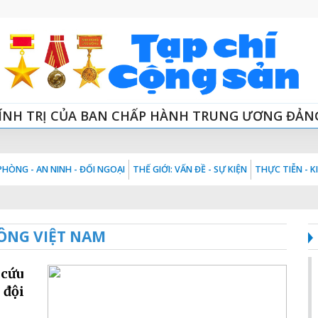
ÍNH TRỊ CỦA BAN CHẤP HÀNH TRUNG ƯƠNG ĐẢN
HÒNG - AN NINH - ĐỐI NGOẠI
THẾ GIỚI: VẤN ĐỀ - SỰ KIỆN
THỰC TIỄN - 
ÔNG VIỆT NAM
 cứu
 đội