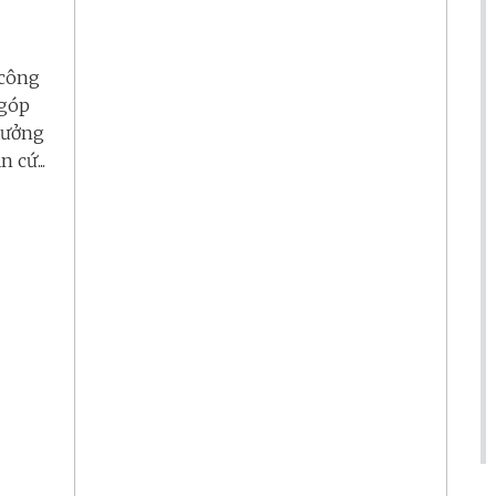
 công
 góp
tưởng
 cứ...