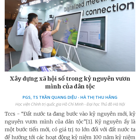
Xây dựng xã hội số trong kỷ nguyên vươn
mình của dân tộc
PGS, TS TRẦN QUANG DIỆU - HÀ THỊ THU HẰNG
Học viện Chính trị quốc gia Hồ Chí Minh - Đại học Thủ đô Hà Nội
Tccs - “Đất nước ta đang bước vào kỷ nguyên mới, kỷ
nguyên vươn mình của dân tộc”[1]. Kỷ nguyên ấy là
một bước tiến mới, có giá trị to lớn đối với đất nước ta
để hướng tới các hoạt động kỷ niệm 100 năm kỷ niệm