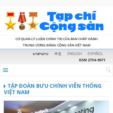
CƠ QUAN LÝ LUẬN CHÍNH TRỊ CỦA BAN CHẤP HÀNH
TRUNG ƯƠNG ĐẢNG CỘNG SẢN VIỆT NAM
ພາສາລາວ
中文
ENGLISH
ESPAÑOL
ISSN 2734-9071
TẬP ĐOÀN BƯU CHÍNH VIỄN THÔNG
VIỆT NAM