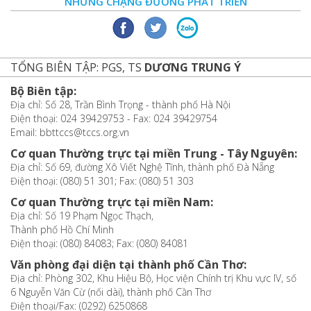
NHỮNG CHẶNG ĐƯỜNG PHÁT TRIỂN
TỔNG BIÊN TẬP: PGS, TS
DƯƠNG TRUNG Ý
Bộ Biên tập:
Địa chỉ: Số 28, Trần Bình Trọng - thành phố Hà Nội
Điện thoại: 024 39429753 - Fax: 024 39429754
Email: bbttccs@tccs.org.vn
Cơ quan Thường trực tại miền Trung - Tây Nguyên:
Địa chỉ: Số 69, đường Xô Viết Nghệ Tĩnh, thành phố Đà Nẵng
Điện thoại: (080) 51 301; Fax: (080) 51 303
Cơ quan Thường trực tại miền Nam:
Địa chỉ: Số 19 Phạm Ngọc Thạch,
Thành phố Hồ Chí Minh
Điện thoại: (080) 84083; Fax: (080) 84081
Văn phòng đại diện tại thành phố Cần Thơ:
Địa chỉ: Phòng 302, Khu Hiệu Bộ, Học viện Chính trị Khu vực IV, số
6 Nguyễn Văn Cừ (nối dài), thành phố Cần Thơ
Điện thoại/Fax: (0292) 6250868