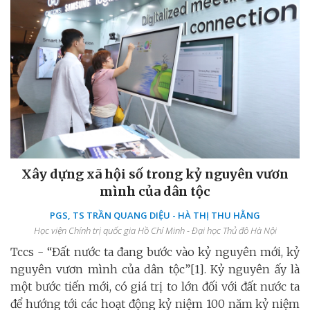
Xây dựng xã hội số trong kỷ nguyên vươn
mình của dân tộc
PGS, TS TRẦN QUANG DIỆU - HÀ THỊ THU HẰNG
Học viện Chính trị quốc gia Hồ Chí Minh - Đại học Thủ đô Hà Nội
Tccs - “Đất nước ta đang bước vào kỷ nguyên mới, kỷ
nguyên vươn mình của dân tộc”[1]. Kỷ nguyên ấy là
một bước tiến mới, có giá trị to lớn đối với đất nước ta
để hướng tới các hoạt động kỷ niệm 100 năm kỷ niệm