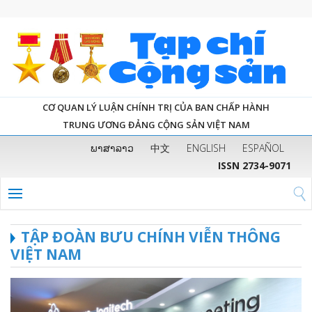
CƠ QUAN LÝ LUẬN CHÍNH TRỊ CỦA BAN CHẤP HÀNH
TRUNG ƯƠNG ĐẢNG CỘNG SẢN VIỆT NAM
ພາສາລາວ
中文
ENGLISH
ESPAÑOL
ISSN 2734-9071
TẬP ĐOÀN BƯU CHÍNH VIỄN THÔNG
VIỆT NAM