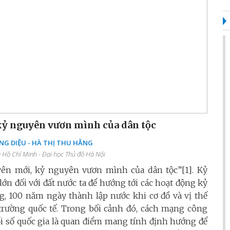
kỷ nguyên vươn mình của dân tộc
NG DIỆU - HÀ THỊ THU HẰNG
a Hồ Chí Minh - Đại học Thủ đô Hà Nội
yên mới, kỷ nguyên vươn mình của dân tộc”[1]. Kỷ
 lớn đối với đất nước ta để hướng tới các hoạt động kỷ
 100 năm ngày thành lập nước khi cơ đồ và vị thế
 trường quốc tế. Trong bối cảnh đó, cách mạng công
ổi số quốc gia là quan điểm mang tính định hướng để