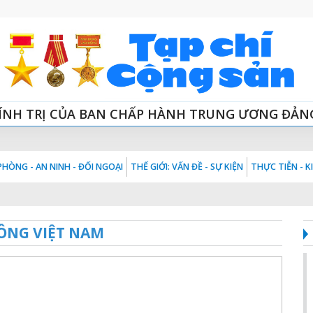
ÍNH TRỊ CỦA BAN CHẤP HÀNH TRUNG ƯƠNG ĐẢN
HÒNG - AN NINH - ĐỐI NGOẠI
THẾ GIỚI: VẤN ĐỀ - SỰ KIỆN
THỰC TIỄN - 
ÔNG VIỆT NAM