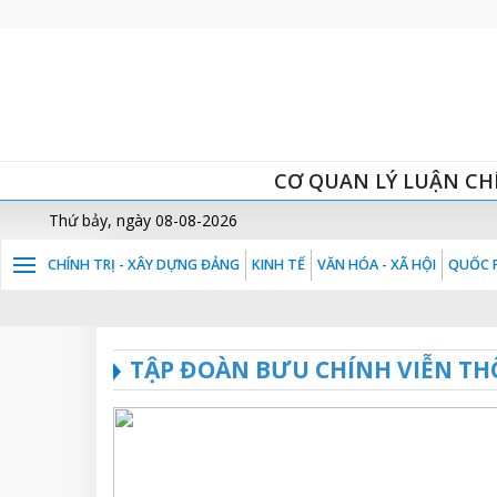
CƠ QUAN LÝ LUẬN CH
Thứ bảy, ngày 08-08-2026
CHÍNH TRỊ - XÂY DỰNG ĐẢNG
KINH TẾ
VĂN HÓA - XÃ HỘI
QUỐC P
TẬP ĐOÀN BƯU CHÍNH VIỄN TH