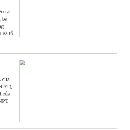
n tại
g bà
ng
 và tổ
 của
NIST),
t của
VNPT