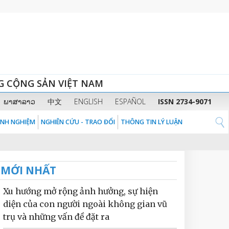
G CỘNG SẢN VIỆT NAM
ພາສາລາວ
中文
ENGLISH
ESPAÑOL
ISSN 2734-9071
KINH NGHIỆM
NGHIÊN CỨU - TRAO ĐỔI
THÔNG TIN LÝ LUẬN
MỚI NHẤT
Xu hướng mở rộng ảnh hưởng, sự hiện
diện của con người ngoài không gian vũ
trụ và những vấn đề đặt ra