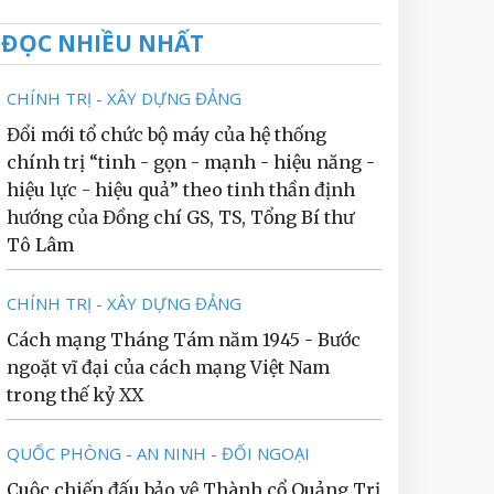
ĐỌC NHIỀU NHẤT
CHÍNH TRỊ - XÂY DỰNG ĐẢNG
Đổi mới tổ chức bộ máy của hệ thống
chính trị “tinh - gọn - mạnh - hiệu năng -
hiệu lực - hiệu quả” theo tinh thần định
hướng của Đồng chí GS, TS, Tổng Bí thư
Tô Lâm
CHÍNH TRỊ - XÂY DỰNG ĐẢNG
Cách mạng Tháng Tám năm 1945 - Bước
ngoặt vĩ đại của cách mạng Việt Nam
trong thế kỷ XX
QUỐC PHÒNG - AN NINH - ĐỐI NGOẠI
Cuộc chiến đấu bảo vệ Thành cổ Quảng Trị