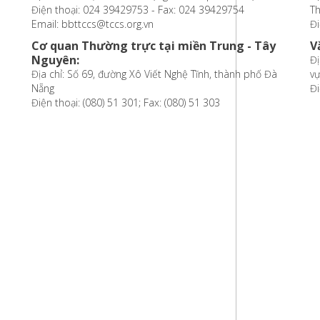
Điện thoại: 024 39429753 - Fax: 024 39429754
T
Email: bbttccs@tccs.org.vn
Đi
Cơ quan Thường trực tại miền Trung - Tây
V
Nguyên:
Đị
Địa chỉ: Số 69, đường Xô Viết Nghệ Tĩnh, thành phố Đà
vự
Nẵng
Đi
Điện thoại: (080) 51 301; Fax: (080) 51 303