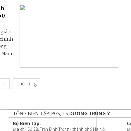
nh
50
iá trị
 chính
ơng
 Nam...
»
Cuối cùng
TỔNG BIÊN TẬP: PGS, TS
DƯƠNG TRUNG Ý
Bộ Biên tập:
C
Địa chỉ: Số 28, Trần Bình Trọng - thành phố Hà Nội
Đị