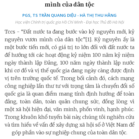
mình của dân tộc
PGS, TS TRẦN QUANG DIỆU - HÀ THỊ THU HẰNG
Học viện Chính trị quốc gia Hồ Chí Minh - Đại học Thủ đô Hà Nội
Tccs - “Đất nước ta đang bước vào kỷ nguyên mới, kỷ
nguyên vươn mình của dân tộc”[1]. Kỷ nguyên ấy là
một bước tiến mới, có giá trị to lớn đối với đất nước ta
để hướng tới các hoạt động kỷ niệm 100 năm kỷ niệm
ngày thành lập Đảng, 100 năm ngày thành lập nước
khi cơ đồ và vị thế quốc gia đang ngày càng được định
vị trên trường quốc tế. Trong bối cảnh đó, cách mạng
công nghiệp lần thư tư với trọng tâm là chuyển đổi số
quốc gia là quan điểm mang tính định hướng để toàn
đảng, toàn dân, toàn quân chung sức, đồng lòng vì
một xã hội hiện đại, văn minh, phồn vinh, hạnh phúc.
Trong khuôn khổ tuyến bài này, chúng tôi nghiên cứu
và tìm hiểu về vấn đề xây dựng xã hội số ở Việt Nam để
góp phần vào sự nghiệp chung của toàn dân tộc.