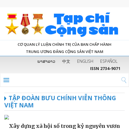
CƠ QUAN LÝ LUẬN CHÍNH TRỊ CỦA BAN CHẤP HÀNH
TRUNG ƯƠNG ĐẢNG CỘNG SẢN VIỆT NAM
ພາສາລາວ
中文
ENGLISH
ESPAÑOL
ISSN 2734-9071
TẬP ĐOÀN BƯU CHÍNH VIỄN THÔNG
VIỆT NAM
Xây dựng xã hội số trong kỷ nguyên vươn