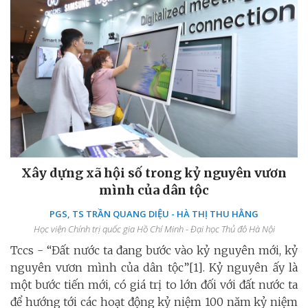
Xây dựng xã hội số trong kỷ nguyên vươn
mình của dân tộc
PGS, TS TRẦN QUANG DIỆU - HÀ THỊ THU HẰNG
Học viện Chính trị quốc gia Hồ Chí Minh - Đại học Thủ đô Hà Nội
Tccs - “Đất nước ta đang bước vào kỷ nguyên mới, kỷ
nguyên vươn mình của dân tộc”[1]. Kỷ nguyên ấy là
một bước tiến mới, có giá trị to lớn đối với đất nước ta
để hướng tới các hoạt động kỷ niệm 100 năm kỷ niệm