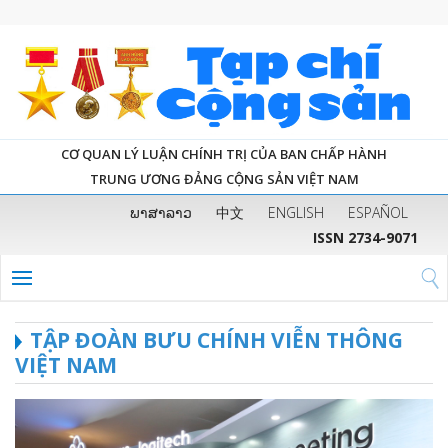
CƠ QUAN LÝ LUẬN CHÍNH TRỊ CỦA BAN CHẤP HÀNH
TRUNG ƯƠNG ĐẢNG CỘNG SẢN VIỆT NAM
ພາສາລາວ
中文
ENGLISH
ESPAÑOL
ISSN 2734-9071
TẬP ĐOÀN BƯU CHÍNH VIỄN THÔNG
VIỆT NAM