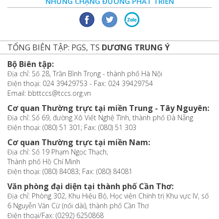
NHỮNG CHẶNG ĐƯỜNG PHÁT TRIỂN
TỔNG BIÊN TẬP: PGS, TS
DƯƠNG TRUNG Ý
Bộ Biên tập:
Địa chỉ: Số 28, Trần Bình Trọng - thành phố Hà Nội
Điện thoại: 024 39429753 - Fax: 024 39429754
Email: bbttccs@tccs.org.vn
Cơ quan Thường trực tại miền Trung - Tây Nguyên:
Địa chỉ: Số 69, đường Xô Viết Nghệ Tĩnh, thành phố Đà Nẵng
Điện thoại: (080) 51 301; Fax: (080) 51 303
Cơ quan Thường trực tại miền Nam:
Địa chỉ: Số 19 Phạm Ngọc Thạch,
Thành phố Hồ Chí Minh
Điện thoại: (080) 84083; Fax: (080) 84081
Văn phòng đại diện tại thành phố Cần Thơ:
Địa chỉ: Phòng 302, Khu Hiệu Bộ, Học viện Chính trị Khu vực IV, số
6 Nguyễn Văn Cừ (nối dài), thành phố Cần Thơ
Điện thoại/Fax: (0292) 6250868