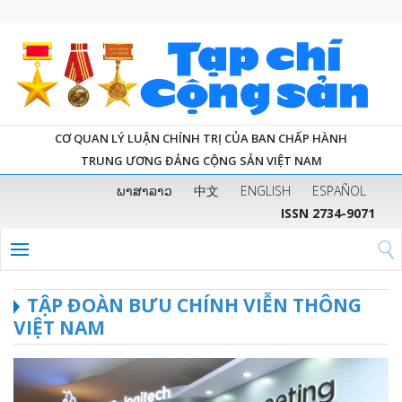
CƠ QUAN LÝ LUẬN CHÍNH TRỊ CỦA BAN CHẤP HÀNH
TRUNG ƯƠNG ĐẢNG CỘNG SẢN VIỆT NAM
ພາສາລາວ
中文
ENGLISH
ESPAÑOL
ISSN 2734-9071
TẬP ĐOÀN BƯU CHÍNH VIỄN THÔNG
VIỆT NAM