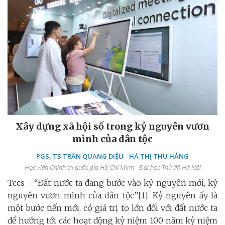
Xây dựng xã hội số trong kỷ nguyên vươn
mình của dân tộc
PGS, TS TRẦN QUANG DIỆU - HÀ THỊ THU HẰNG
Học viện Chính trị quốc gia Hồ Chí Minh - Đại học Thủ đô Hà Nội
Tccs - “Đất nước ta đang bước vào kỷ nguyên mới, kỷ
nguyên vươn mình của dân tộc”[1]. Kỷ nguyên ấy là
một bước tiến mới, có giá trị to lớn đối với đất nước ta
để hướng tới các hoạt động kỷ niệm 100 năm kỷ niệm