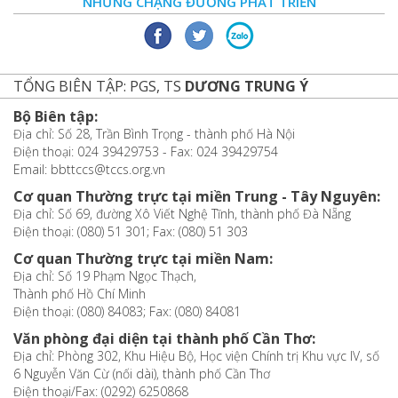
NHỮNG CHẶNG ĐƯỜNG PHÁT TRIỂN
TỔNG BIÊN TẬP: PGS, TS
DƯƠNG TRUNG Ý
Bộ Biên tập:
Địa chỉ: Số 28, Trần Bình Trọng - thành phố Hà Nội
Điện thoại: 024 39429753 - Fax: 024 39429754
Email: bbttccs@tccs.org.vn
Cơ quan Thường trực tại miền Trung - Tây Nguyên:
Địa chỉ: Số 69, đường Xô Viết Nghệ Tĩnh, thành phố Đà Nẵng
Điện thoại: (080) 51 301; Fax: (080) 51 303
Cơ quan Thường trực tại miền Nam:
Địa chỉ: Số 19 Phạm Ngọc Thạch,
Thành phố Hồ Chí Minh
Điện thoại: (080) 84083; Fax: (080) 84081
Văn phòng đại diện tại thành phố Cần Thơ:
Địa chỉ: Phòng 302, Khu Hiệu Bộ, Học viện Chính trị Khu vực IV, số
6 Nguyễn Văn Cừ (nối dài), thành phố Cần Thơ
Điện thoại/Fax: (0292) 6250868