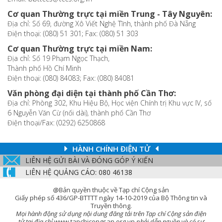
Cơ quan Thường trực tại miền Trung - Tây Nguyên:
Địa chỉ: Số 69, đường Xô Viết Nghệ Tĩnh, thành phố Đà Nẵng
Điện thoại: (080) 51 301; Fax: (080) 51 303
Cơ quan Thường trực tại miền Nam:
Địa chỉ: Số 19 Phạm Ngọc Thạch,
Thành phố Hồ Chí Minh
Điện thoại: (080) 84083; Fax: (080) 84081
Văn phòng đại diện tại thành phố Cần Thơ:
Địa chỉ: Phòng 302, Khu Hiệu Bộ, Học viện Chính trị Khu vực IV, số
6 Nguyễn Văn Cừ (nối dài), thành phố Cần Thơ
Điện thoại/Fax: (0292) 6250868
HÀNH CHÍNH ĐIỆN TỬ
LIÊN HỆ GỬI BÀI VÀ ĐÓNG GÓP Ý KIẾN
LIÊN HỆ QUẢNG CÁO: 080 46138
@Bản quyền thuộc về Tạp chí Cộng sản
Giấy phép số 436/GP-BTTTT ngày 14-10-2019 của Bộ Thông tin và
Truyền thông.
Mọi hành động sử dụng nội dung đăng tải trên Tạp chí Cộng sản điện
tử tại địa chỉ
www.tapchicongsan.org.vn
phải dẫn nguồn và có sự