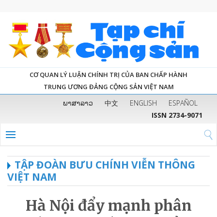
CƠ QUAN LÝ LUẬN CHÍNH TRỊ CỦA BAN CHẤP HÀNH
TRUNG ƯƠNG ĐẢNG CỘNG SẢN VIỆT NAM
ພາສາລາວ
中文
ENGLISH
ESPAÑOL
ISSN 2734-9071
TẬP ĐOÀN BƯU CHÍNH VIỄN THÔNG
VIỆT NAM
Hà Nội đẩy mạnh phân