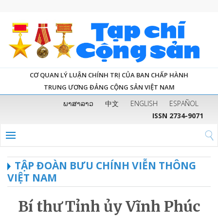
CƠ QUAN LÝ LUẬN CHÍNH TRỊ CỦA BAN CHẤP HÀNH
TRUNG ƯƠNG ĐẢNG CỘNG SẢN VIỆT NAM
ພາສາລາວ
中文
ENGLISH
ESPAÑOL
ISSN 2734-9071
TẬP ĐOÀN BƯU CHÍNH VIỄN THÔNG
VIỆT NAM
Bí thư Tỉnh ủy Vĩnh Phúc