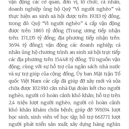
vận động các cơ quan, đơn vị, tổ chức, cá nhân,
doanh nghiệp ủng hộ Quỹ “Vì người nghèo” và
thực hiện an sinh xã hội được trên 19.313 tỷ đồng,
trong đó: Quỹ “Vì người nghèo” 4 cấp vận động
được trên 3.865 tỷ đồng (Trung ương tiếp nhận
trên: 171,135 tỷ đồng; địa phương tiếp nhận trên:
3.694 tỷ đồng); vận động các doanh nghiệp, cá
nhân ủng hộ chương trình an sinh xã hội trực tiếp
các địa phương trên 15.448 tỷ đồng. Từ nguồn vận
động, cùng với sự hỗ trợ của ngân sách nhà nước
và sự trợ giúp của cộng đồng, Ủy ban Mặt trận Tổ
quốc Việt Nam các cấp đã giúp đỡ xây mới và sửa
chữa được 102.910 căn nhà Đại đoàn kết cho người
nghèo, người có hoàn cảnh khó khăn; hỗ trợ trên
2,4 triệu lượt người nghèo, người có hoàn cảnh
khó khăn khám chữa bệnh; giúp đỡ 593.034 lượt
học sinh, sinh viên về học tập; hỗ trợ 663.771 lượt
người phát triển sản xuất; xây dựng hàng nghìn