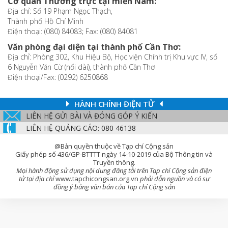
Cơ quan Thường trực tại miền Nam:
Địa chỉ: Số 19 Phạm Ngọc Thạch,
Thành phố Hồ Chí Minh
Điện thoại: (080) 84083; Fax: (080) 84081
Văn phòng đại diện tại thành phố Cần Thơ:
Địa chỉ: Phòng 302, Khu Hiệu Bộ, Học viện Chính trị Khu vực IV, số
6 Nguyễn Văn Cừ (nối dài), thành phố Cần Thơ
Điện thoại/Fax: (0292) 6250868
HÀNH CHÍNH ĐIỆN TỬ
LIÊN HỆ GỬI BÀI VÀ ĐÓNG GÓP Ý KIẾN
LIÊN HỆ QUẢNG CÁO: 080 46138
@Bản quyền thuộc về Tạp chí Cộng sản
Giấy phép số 436/GP-BTTTT ngày 14-10-2019 của Bộ Thông tin và
Truyền thông.
Mọi hành động sử dụng nội dung đăng tải trên Tạp chí Cộng sản điện
tử tại địa chỉ
www.tapchicongsan.org.vn
phải dẫn nguồn và có sự
đồng ý bằng văn bản của Tạp chí Cộng sản