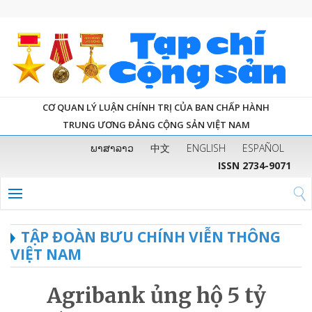
CƠ QUAN LÝ LUẬN CHÍNH TRỊ CỦA BAN CHẤP HÀNH
TRUNG ƯƠNG ĐẢNG CỘNG SẢN VIỆT NAM
ພາສາລາວ
中文
ENGLISH
ESPAÑOL
ISSN 2734-9071
TẬP ĐOÀN BƯU CHÍNH VIỄN THÔNG
VIỆT NAM
Agribank ủng hộ 5 tỷ