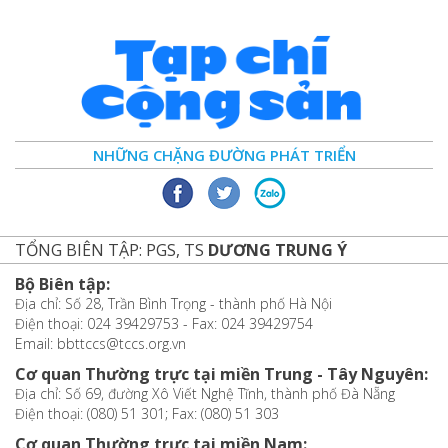
NHỮNG CHẶNG ĐƯỜNG PHÁT TRIỂN
TỔNG BIÊN TẬP: PGS, TS
DƯƠNG TRUNG Ý
Bộ Biên tập:
Địa chỉ: Số 28, Trần Bình Trọng - thành phố Hà Nội
Điện thoại: 024 39429753 - Fax: 024 39429754
Email: bbttccs@tccs.org.vn
Cơ quan Thường trực tại miền Trung - Tây Nguyên:
Địa chỉ: Số 69, đường Xô Viết Nghệ Tĩnh, thành phố Đà Nẵng
Điện thoại: (080) 51 301; Fax: (080) 51 303
Cơ quan Thường trực tại miền Nam: