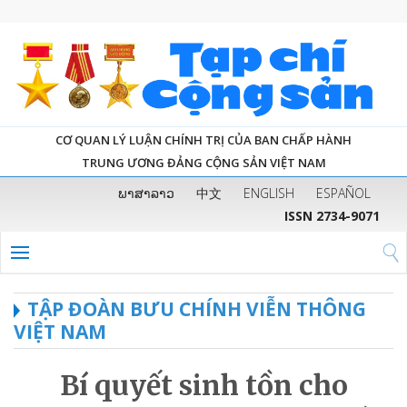
CƠ QUAN LÝ LUẬN CHÍNH TRỊ CỦA BAN CHẤP HÀNH
TRUNG ƯƠNG ĐẢNG CỘNG SẢN VIỆT NAM
ພາສາລາວ
中文
ENGLISH
ESPAÑOL
ISSN 2734-9071
TẬP ĐOÀN BƯU CHÍNH VIỄN THÔNG
VIỆT NAM
Bí quyết sinh tồn cho