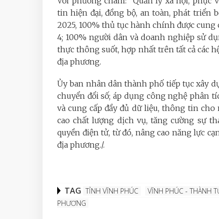
Với phương châm: “Quản lý xã hội, phục 
tin hiện đại, đồng bộ, an toàn, phát tri
2025, 100% thủ tục hành chính được cung 
4; 100% người dân và doanh nghiệp sử dụ
thực thông suốt, hợp nhất trên tất cả các 
địa phương.
Ủy ban nhân dân thành phố tiếp tục xây dự
chuyển đổi số; áp dụng công nghệ phân tíc
và cung cấp đầy đủ dữ liệu, thông tin cho
cao chất lượng dịch vụ, tăng cường sự t
quyền điện tử, từ đó, nâng cao năng lực cạn
địa phương./.
TAG
TỈNH VĨNH PHÚC
VĨNH PHÚC - THÀNH T
PHƯƠNG