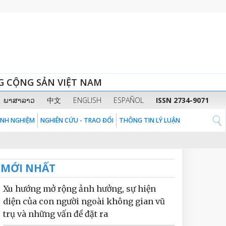
G CỘNG SẢN VIỆT NAM
ພາສາລາວ
中文
ENGLISH
ESPAÑOL
ISSN 2734-9071
KINH NGHIỆM
NGHIÊN CỨU - TRAO ĐỔI
THÔNG TIN LÝ LUẬN
MỚI NHẤT
Xu hướng mở rộng ảnh hưởng, sự hiện
diện của con người ngoài không gian vũ
trụ và những vấn đề đặt ra