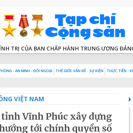
ÍNH TRỊ CỦA BAN CHẤP HÀNH TRUNG ƯƠNG ĐẢN
HÒNG - AN NINH - ĐỐI NGOẠI
THẾ GIỚI: VẤN ĐỀ - SỰ KIỆN
THỰC TIỄN - 
ÔNG VIỆT NAM
 tỉnh Vĩnh Phúc xây dựng
 hướng tới chính quyền số