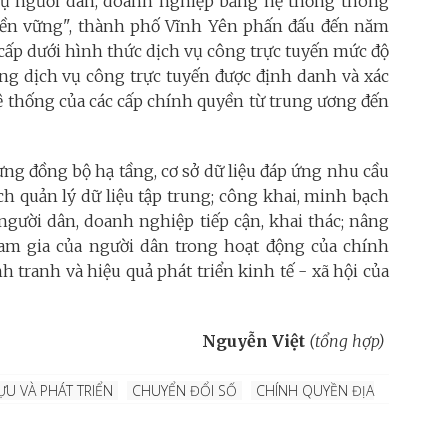
vụ người dân, doanh nghiệp bằng hệ thống thông
ển bền vững", thành phố Vĩnh Yên phấn đấu đến năm
cấp dưới hình thức dịch vụ công trực tuyến mức độ
ng dịch vụ công trực tuyến được định danh và xác
hệ thống của các cấp chính quyền từ trung ương đến
ng đồng bộ hạ tầng, cơ sở dữ liệu đáp ứng nhu cầu
h quản lý dữ liệu tập trung; công khai, minh bạch
 người dân, doanh nghiệp tiếp cận, khai thác; nâng
ham gia của người dân trong hoạt động của chính
h tranh và hiệu quả phát triển kinh tế - xã hội của
Nguyễn Việt
(tổng hợp)
ỰU VÀ PHÁT TRIỂN
CHUYỂN ĐỔI SỐ
CHÍNH QUYỀN ĐỊA