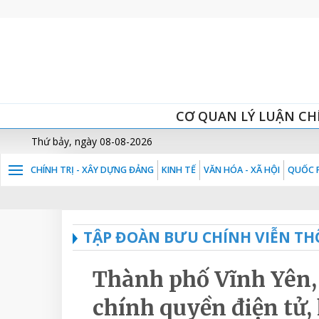
CƠ QUAN LÝ LUẬN CH
Thứ bảy, ngày 08-08-2026
CHÍNH TRỊ - XÂY DỰNG ĐẢNG
KINH TẾ
VĂN HÓA - XÃ HỘI
QUỐC P
TẬP ĐOÀN BƯU CHÍNH VIỄN TH
Thành phố Vĩnh Yên,
chính quyền điện tử,