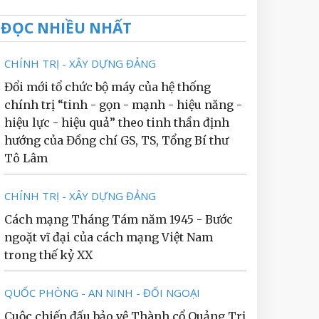
ĐỌC NHIỀU NHẤT
CHÍNH TRỊ - XÂY DỰNG ĐẢNG
Đổi mới tổ chức bộ máy của hệ thống
chính trị “tinh - gọn - mạnh - hiệu năng -
hiệu lực - hiệu quả” theo tinh thần định
hướng của Đồng chí GS, TS, Tổng Bí thư
Tô Lâm
CHÍNH TRỊ - XÂY DỰNG ĐẢNG
Cách mạng Tháng Tám năm 1945 - Bước
ngoặt vĩ đại của cách mạng Việt Nam
trong thế kỷ XX
QUỐC PHÒNG - AN NINH - ĐỐI NGOẠI
Cuộc chiến đấu bảo vệ Thành cổ Quảng Trị