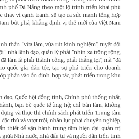
ành phố Đà Nẵng theo một lộ trình triển khai phù
c thay vì cạnh tranh, sẽ tạo ra sức mạnh tổng hợp
 Nam bứt phá, khẳng định vị thế mới của Việt Nam
nh thần "vừa làm, vừa rút kinh nghiệm", tuyệt đối
"; nhà lãnh đạo, quản lý phải "nhìn xa trông rộng,
, đã làm là phải thành công, phải thắng lợi", mà "đã
ho quốc gia, dân tộc, tạo sự phá triển cho doanh
p phần vào ổn định, hợp tác, phát triển trong khu
h đạo, Quốc hội đồng tình, Chính phủ thống nhất,
ành, bạn bè quốc tế ủng hộ; chỉ bàn làm, không
 dựng và thực thi chính sách phát triển Trung tâm
 đặc thù và vượt trội; nhân lực phải chuyên nghiệp,
cần thiết để vận hành trung tâm hiện đại; quản trị
 giữa Nhà nước, nhà đầu tư và người dân trên tinh