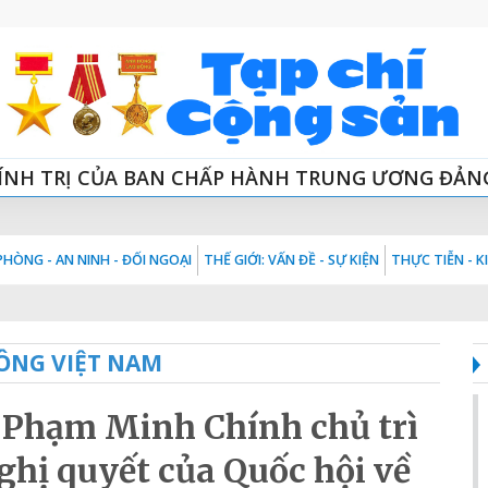
ÍNH TRỊ CỦA BAN CHẤP HÀNH TRUNG ƯƠNG ĐẢN
HÒNG - AN NINH - ĐỐI NGOẠI
THẾ GIỚI: VẤN ĐỀ - SỰ KIỆN
THỰC TIỄN - 
ÔNG VIỆT NAM
 Phạm Minh Chính chủ trì
ghị quyết của Quốc hội về