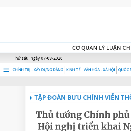
CƠ QUAN LÝ LUẬN CH
Thứ sáu, ngày 07-08-2026
CHÍNH TRỊ - XÂY DỰNG ĐẢNG
KINH TẾ
VĂN HÓA - XÃ HỘI
QUỐC P
TẬP ĐOÀN BƯU CHÍNH VIỄN TH
Thủ tướng Chính phủ
Hội nghị triển khai N