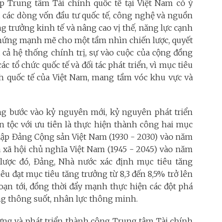
ập Trung tâm Tài chính quốc tế tại Việt Nam có ý
t các dòng vốn đầu tư quốc tế, công nghệ và nguồn
g trưởng kinh tế và nâng cao vị thế, năng lực cạnh
 chứng mạnh mẽ cho một tầm nhìn chiến lược, quyết
a cả hệ thống chính trị, sự vào cuộc của cộng đồng
 tổ chức quốc tế và đối tác phát triển, vì mục tiêu
 quốc tế của Việt Nam, mang tầm vóc khu vực và
g bước vào kỷ nguyên mới, kỷ nguyên phát triển
 tộc với ưu tiên là thực hiện thành công hai mục
 lập Đảng Cộng sản Việt Nam (1930 - 2030) vào năm
 xã hội chủ nghĩa Việt Nam (1945 - 2045) vào năm
lược đó, Đảng, Nhà nước xác định mục tiêu tăng
u đạt mục tiêu tăng trưởng từ 8,3 đến 8,5% trở lên
oạn tới, đồng thời đẩy mạnh thực hiện các đột phá
ầng thông suốt, nhân lực thông minh.
ựng và phát triển thành công Trung tâm Tài chính