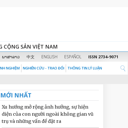
G CỘNG SẢN VIỆT NAM
ພາສາລາວ
中文
ENGLISH
ESPAÑOL
ISSN 2734-9071
KINH NGHIỆM
NGHIÊN CỨU - TRAO ĐỔI
THÔNG TIN LÝ LUẬN
MỚI NHẤT
Xu hướng mở rộng ảnh hưởng, sự hiện
diện của con người ngoài không gian vũ
trụ và những vấn đề đặt ra