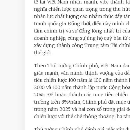
tế tại Việt Nam nhấn mạnh, việc thành l
nghĩa chiến lược quan trọng trong thu hú
nhân lực chất lượng cao nhằm thúc đẩy tăn
tranh quốc gia. Đồng thời, điều này minh
tâm chính trị và sự đồng lòng nhất trí củ
doanh nghiệp, cùng sự ủng hộ quý báu từ các
xây dựng thành công Trung tâm Tài chính
thế giới.
Theo Thủ tướng Chính phủ, Việt Nam đan
giàu mạnh, văn minh, thịnh vượng của dân
tiêu chiến lược 100 năm là 100 năm thành
2030 và 100 năm thành lập nước Cộng hòa
2045. Để hoàn thành các mục tiêu chiến 
trưởng trên 8%/năm, Chính phủ đặt mục tiê
trong năm 2025 và hai con số trong giai đ
chiến lược với thể chế thông thoáng, hạ t
Thủ tướng Chính phủ đánh giá, việc xây d