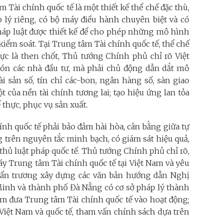
âm Tài chính quốc tế là một thiết kế thể chế đặc thù,
áp lý riêng, có bộ máy điều hành chuyên biệt và có
háp luật được thiết kế để cho phép những mô hình
ểm soát. Tại Trung tâm Tài chính quốc tế, thể chế
lực là then chốt, Thủ tướng Chính phủ chỉ rõ Việt
ón các nhà đầu tư, mà phải chủ động dẫn dắt mô
i sản số, tín chỉ các-bon, ngân hàng số, sàn giao
 của nền tài chính tương lai; tạo hiệu ứng lan tỏa
 thực, phục vụ sản xuất.
ính quốc tế phải bảo đảm hài hòa, cân bằng giữa tự
ng trên nguyên tắc minh bạch, có giám sát hiệu quả,
thủ luật pháp quốc tế. Thủ tướng Chính phủ chỉ rõ,
y Trung tâm Tài chính quốc tế tại Việt Nam và yêu
hẩn trương xây dựng các văn bản hướng dẫn Nghị
Minh và thành phố Đà Nẵng có cơ sở pháp lý thành
sớm đưa Trung tâm Tài chính quốc tế vào hoạt động;
i Việt Nam và quốc tế, tham vấn chính sách dựa trên