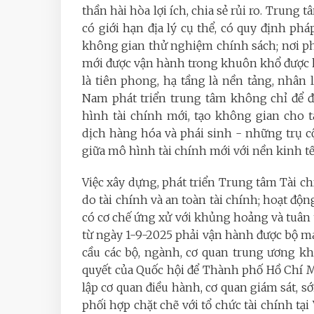
thần hài hòa lợi ích, chia sẻ rủi ro. Trung t
có giới hạn địa lý cụ thể, có quy định ph
không gian thử nghiệm chính sách; nơi p
mới được vận hành trong khuôn khổ được ki
là tiên phong, hạ tầng là nền tảng, nhân 
Nam phát triển trung tâm không chỉ để đ
hình tài chính mới, tạo không gian cho tà
dịch hàng hóa và phái sinh - những trụ cột
giữa mô hình tài chính mới với nền kinh tế
Việc xây dựng, phát triển Trung tâm Tài ch
do tài chính và an toàn tài chính; hoạt độ
có cơ chế ứng xử với khủng hoảng và tuân 
từ ngày 1-9-2025 phải vận hành được bộ má
cầu các bộ, ngành, cơ quan trung ương k
quyết của Quốc hội để Thành phố Hồ Chí 
lập cơ quan điều hành, cơ quan giám sát, 
phối hợp chặt chẽ với tổ chức tài chính tạ