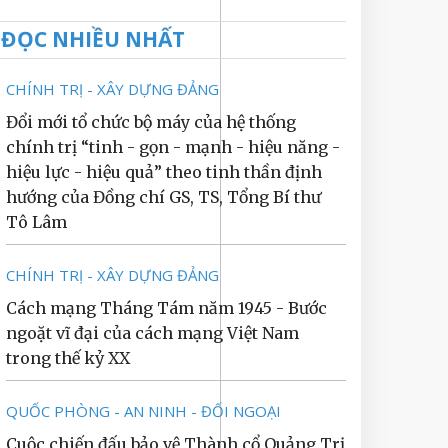
ĐỌC NHIỀU NHẤT
CHÍNH TRỊ - XÂY DỰNG ĐẢNG
Đổi mới tổ chức bộ máy của hệ thống
chính trị “tinh - gọn - mạnh - hiệu năng -
hiệu lực - hiệu quả” theo tinh thần định
hướng của Đồng chí GS, TS, Tổng Bí thư
Tô Lâm
CHÍNH TRỊ - XÂY DỰNG ĐẢNG
Cách mạng Tháng Tám năm 1945 - Bước
ngoặt vĩ đại của cách mạng Việt Nam
trong thế kỷ XX
QUỐC PHÒNG - AN NINH - ĐỐI NGOẠI
Cuộc chiến đấu bảo vệ Thành cổ Quảng Trị