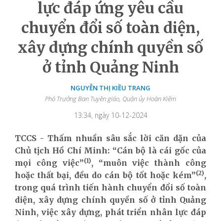
lực đáp ứng yêu cầu
chuyển đổi số toàn diện,
xây dựng chính quyền số
ở tỉnh Quảng Ninh
NGUYỄN THỊ KIỀU TRANG
Phó Trưởng Ban Tuyên giáo, Quận ủy Hoàn Kiếm
13:34, ngày 10-12-2024
TCCS - Thấm nhuần sâu sắc lời căn dặn của
Chủ tịch Hồ Chí Minh: “Cán bộ là cái gốc của
(1)
mọi công việc”
, “muôn việc thành công
(2)
hoặc thất bại, đều do cán bộ tốt hoặc kém”
,
trong quá trình tiến hành chuyển đổi số toàn
diện, xây dựng chính quyền số ở tỉnh Quảng
Ninh, việc xây dựng, phát triển nhân lực đáp