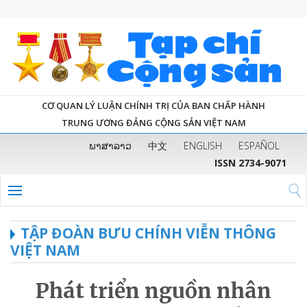
CƠ QUAN LÝ LUẬN CHÍNH TRỊ CỦA BAN CHẤP HÀNH
TRUNG ƯƠNG ĐẢNG CỘNG SẢN VIỆT NAM
ພາສາລາວ
中文
ENGLISH
ESPAÑOL
ISSN 2734-9071
TẬP ĐOÀN BƯU CHÍNH VIỄN THÔNG
VIỆT NAM
Phát triển nguồn nhân