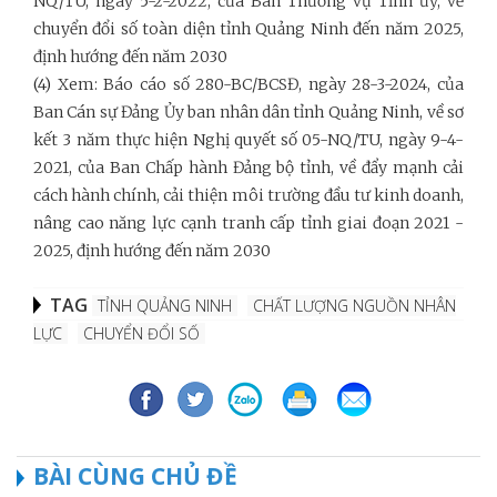
NQ/TU, ngày 5-2-2022, của Ban Thường vụ Tỉnh ủy, về
chuyển đổi số toàn diện tỉnh Quảng Ninh đến năm 2025,
định hướng đến năm 2030
(4)
Xem: Báo cáo số 280-BC/BCSĐ, ngày 28-3-2024, của
Ban Cán sự Đảng Ủy ban nhân dân tỉnh Quảng Ninh, về sơ
kết 3 năm thực hiện Nghị quyết số 05-NQ/TU, ngày 9-4-
2021, của Ban Chấp hành Đảng bộ tỉnh, về đẩy mạnh cải
cách hành chính, cải thiện môi trường đầu tư kinh doanh,
nâng cao năng lực cạnh tranh cấp tỉnh giai đoạn 2021 -
2025, định hướng đến năm 2030
TAG
TỈNH QUẢNG NINH
CHẤT LƯỢNG NGUỒN NHÂN
LỰC
CHUYỂN ĐỔI SỐ
BÀI CÙNG CHỦ ĐỀ