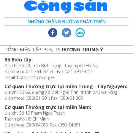
NHỮNG CHẶNG ĐƯỜNG PHÁT TRIỂN
TỔNG BIÊN TẬP: PGS, TS
DƯƠNG TRUNG Ý
Bộ Biên tập:
Địa chỉ: Số 28, Trần Bình Trọng - thành phố Hà Nội
Điện thoại: 024 39429753 - Fax: 024 39429754
Email: bbttccs@tccs.org.vn
Cơ quan Thường trực tại miền Trung - Tây Nguyên:
Địa chỉ: Số 69, đường Xô Viết Nghệ Tĩnh, thành phố Đà Nẵng
Điện thoại: (080) 51 301; Fax: (080) 51 303
Cơ quan Thường trực tại miền Nam:
Địa chỉ: Số 19 Phạm Ngọc Thạch,
Thành phố Hồ Chí Minh
Điện thoại: (080) 84083; Fax: (080) 84081