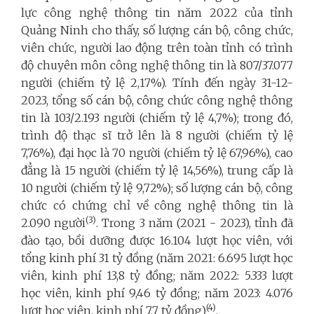
lực công nghệ thông tin năm 2022 của tỉnh
Quảng Ninh cho thấy, số lượng cán bộ, công chức,
viên chức, người lao động trên toàn tỉnh có trình
độ chuyên môn công nghệ thông tin là 807/37.077
người (chiếm tỷ lệ 2,17%). Tính đến ngày 31-12-
2023, tổng số cán bộ, công chức công nghệ thông
tin là 103/2.193 người (chiếm tỷ lệ 4,7%); trong đó,
trình độ thạc sĩ trở lên là 8 người (chiếm tỷ lệ
7,76%), đại học là 70 người (chiếm tỷ lệ 67,96%), cao
đẳng là 15 người (chiếm tỷ lệ 14,56%), trung cấp là
10 người (chiếm tỷ lệ 9,72%); số lượng cán bộ, công
chức có chứng chỉ về công nghệ thông tin là
(3)
2.090 người
. Trong 3 năm (2021 - 2023), tỉnh đã
đào tạo, bồi dưỡng được 16.104 lượt học viên, với
tổng kinh phí 31 tỷ đồng (năm 2021: 6.695 lượt học
viên, kinh phí 13,8 tỷ đồng; năm 2022: 5.333 lượt
học viên, kinh phí 9,46 tỷ đồng; năm 2023: 4.076
(4)
lượt học viên, kinh phí 7,7 tỷ đồng)
.