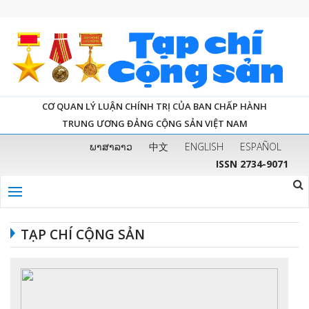
CƠ QUAN LÝ LUẬN CHÍNH TRỊ CỦA BAN CHẤP HÀNH
TRUNG ƯƠNG ĐẢNG CỘNG SẢN VIỆT NAM
ພາສາລາວ
中文
ENGLISH
ESPAÑOL
ISSN 2734-9071
TẠP CHÍ CỘNG SẢN