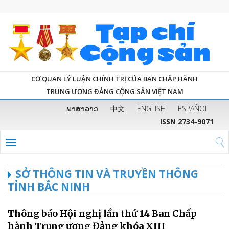
CƠ QUAN LÝ LUẬN CHÍNH TRỊ CỦA BAN CHẤP HÀNH
TRUNG ƯƠNG ĐẢNG CỘNG SẢN VIỆT NAM
ພາສາລາວ
中文
ENGLISH
ESPAÑOL
ISSN 2734-9071
SỞ THÔNG TIN VÀ TRUYỀN THÔNG
TỈNH BẮC NINH
Thông báo Hội nghị lần thứ 14 Ban Chấp
hành Trung ương Đảng khóa XIII