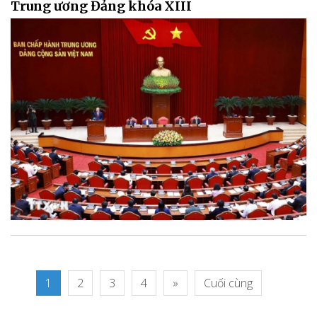
Trung ương Đảng khóa XIII
1
2
3
4
»
Cuối cùng