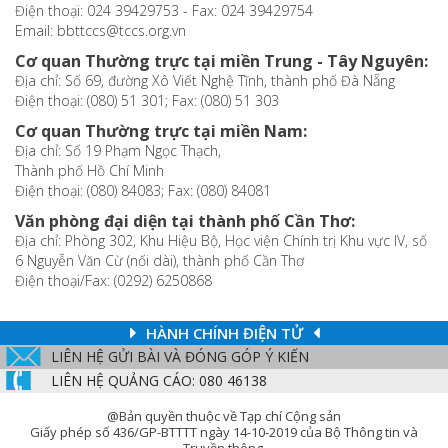
Điện thoại: 024 39429753 - Fax: 024 39429754
Email: bbttccs@tccs.org.vn
Cơ quan Thường trực tại miền Trung - Tây Nguyên:
Địa chỉ: Số 69, đường Xô Viết Nghệ Tĩnh, thành phố Đà Nẵng
Điện thoại: (080) 51 301; Fax: (080) 51 303
Cơ quan Thường trực tại miền Nam:
Địa chỉ: Số 19 Phạm Ngọc Thạch,
Thành phố Hồ Chí Minh
Điện thoại: (080) 84083; Fax: (080) 84081
Văn phòng đại diện tại thành phố Cần Thơ:
Địa chỉ: Phòng 302, Khu Hiệu Bộ, Học viện Chính trị Khu vực IV, số
6 Nguyễn Văn Cừ (nối dài), thành phố Cần Thơ
Điện thoại/Fax: (0292) 6250868
HÀNH CHÍNH ĐIỆN TỬ
LIÊN HỆ GỬI BÀI VÀ ĐÓNG GÓP Ý KIẾN
LIÊN HỆ QUẢNG CÁO: 080 46138
@Bản quyền thuộc về Tạp chí Cộng sản
Giấy phép số 436/GP-BTTTT ngày 14-10-2019 của Bộ Thông tin và