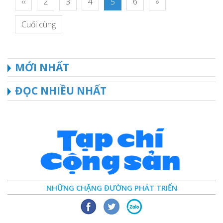
‹‹
2
3
4
5
6
»
Cuối cùng
MỚI NHẤT
ĐỌC NHIỀU NHẤT
NHỮNG CHẶNG ĐƯỜNG PHÁT TRIỂN