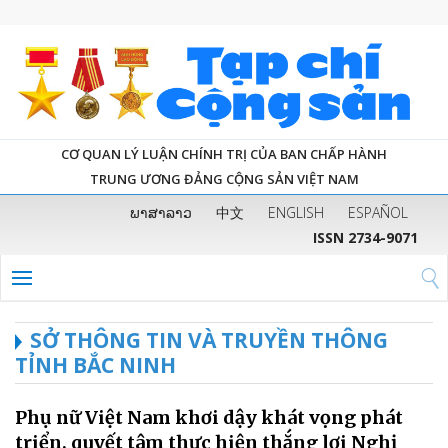
CƠ QUAN LÝ LUẬN CHÍNH TRỊ CỦA BAN CHẤP HÀNH
TRUNG ƯƠNG ĐẢNG CỘNG SẢN VIỆT NAM
ພາສາລາວ
中文
ENGLISH
ESPAÑOL
ISSN 2734-9071
SỞ THÔNG TIN VÀ TRUYỀN THÔNG
TỈNH BẮC NINH
Phụ nữ Việt Nam khơi dậy khát vọng phát
triển, quyết tâm thực hiện thắng lợi Nghị