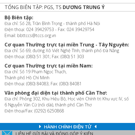
TỔNG BIÊN TẬP: PGS, TS
DƯƠNG TRUNG Ý
Bộ Biên tập:
Địa chỉ: Số 28, Trần Bình Trọng - thành phố Hà Nội
Điện thoại: 024 39429753 - Fax: 024 39429754
Email: bbttccs@tccs.org.vn
Cơ quan Thường trực tại miền Trung - Tây Nguyên:
Địa chỉ: Số 69, đường Xô Viết Nghệ Tĩnh, thành phố Đà Nẵng
Điện thoại: (080) 51 301; Fax: (080) 51 303
Cơ quan Thường trực tại miền Nam:
Địa chỉ: Số 19 Phạm Ngọc Thạch,
Thành phố Hồ Chí Minh
Điện thoại: (080) 84083; Fax: (080) 84081
Văn phòng đại diện tại thành phố Cần Thơ:
Địa chỉ: Phòng 302, Khu Hiệu Bộ, Học viện Chính trị Khu vực IV, số
6 Nguyễn Văn Cừ (nối dài), thành phố Cần Thơ
Điện thoại/Fax: (0292) 6250868
HÀNH CHÍNH ĐIỆN TỬ
LIÊN HỆ GỬI BÀI VÀ ĐÓNG GÓP Ý KIẾN