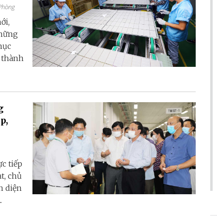
 Phòng
ới,
những
mục
ộ thành
g
p,
c tiếp
t, chủ
n diện
.