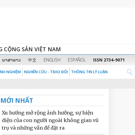
G CỘNG SẢN VIỆT NAM
ພາສາລາວ
中文
ENGLISH
ESPAÑOL
ISSN 2734-9071
KINH NGHIỆM
NGHIÊN CỨU - TRAO ĐỔI
THÔNG TIN LÝ LUẬN
MỚI NHẤT
Xu hướng mở rộng ảnh hưởng, sự hiện
diện của con người ngoài không gian vũ
trụ và những vấn đề đặt ra