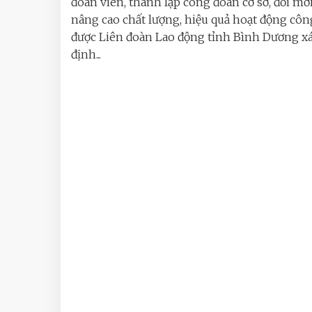
đoàn viên, thành lập công đoàn cơ sở, đổi mới
nâng cao chất lượng, hiệu quả hoạt động cô
được Liên đoàn Lao động tỉnh Bình Dương x
định...