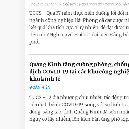
Phó Bí thư Thành ủy, Chủ tịch Ủy ban nhân dân thành phố Hải
TCCS - Qua 37 năm thực hiện đường lối đổi m
ngành công nghiệp Hải Phòng đã đạt được 
kết quả khá tích cực. Tuy nhiên, để đạt được 
tiêu như Nghị quyết Đại hội đại biểu Đảng b
phố...
Quảng Ninh tăng cường phòng, chốn
dịch COVID-19 tại các khu công nghiệ
khu kinh tế
ĐOÀN HIỀN
TCCS - Là địa phương chịu nhiều tác động trự
của dịch bệnh COVID-19, song với sự linh hoạ
động, sáng tạo, tỉnh Quảng Ninh đã sớm nhậ
nguy cơ lây nhiễm, lên kịch bản ứng phó kịp..