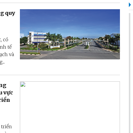
ng quy
, có
inh tế
ạch và
...
ựng
u vực
riển
triển