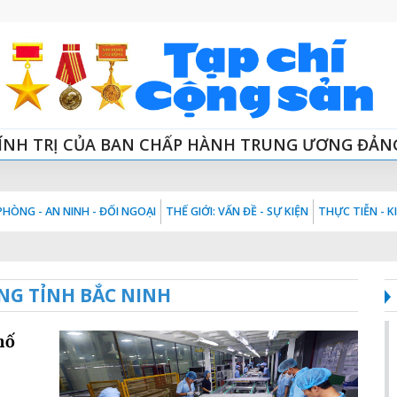
ÍNH TRỊ CỦA BAN CHẤP HÀNH TRUNG ƯƠNG ĐẢN
HÒNG - AN NINH - ĐỐI NGOẠI
THẾ GIỚI: VẤN ĐỀ - SỰ KIỆN
THỰC TIỄN - 
NG TỈNH BẮC NINH
hố