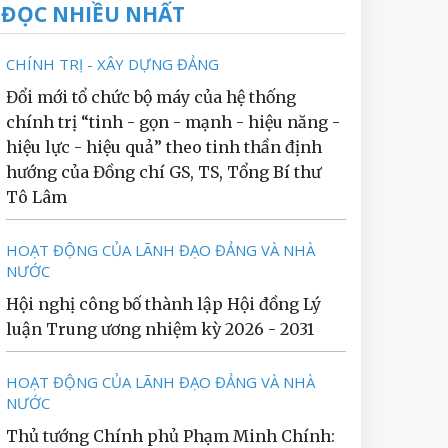
ĐỌC NHIỀU NHẤT
CHÍNH TRỊ - XÂY DỰNG ĐẢNG
Đổi mới tổ chức bộ máy của hệ thống
chính trị “tinh - gọn - mạnh - hiệu năng -
hiệu lực - hiệu quả” theo tinh thần định
hướng của Đồng chí GS, TS, Tổng Bí thư
Tô Lâm
HOẠT ĐỘNG CỦA LÃNH ĐẠO ĐẢNG VÀ NHÀ
NƯỚC
Hội nghị công bố thành lập Hội đồng Lý
luận Trung ương nhiệm kỳ 2026 - 2031
HOẠT ĐỘNG CỦA LÃNH ĐẠO ĐẢNG VÀ NHÀ
NƯỚC
Thủ tướng Chính phủ Phạm Minh Chính: