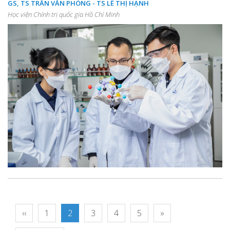
GS, TS TRẦN VĂN PHÒNG - TS LÊ THỊ HẠNH
Học viện Chính trị quốc gia Hồ Chí Minh
‹‹
1
2
3
4
5
»