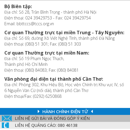
Bộ Biên tập:
Địa chỉ: Số 28, Trần Bình Trọng - thành phố Hà Nội
Điện thoại: 024 39429753 - Fax: 024 39429754
Email: bbttccs@tccs.org.vn
Cơ quan Thường trực tại miền Trung - Tây Nguyên:
Địa chỉ: Số 69, đường Xô Viết Nghệ Tĩnh, thành phố Đà Nẵng
Điện thoại: (080) 51 301; Fax: (080) 51 303
Cơ quan Thường trực tại miền Nam:
Địa chỉ: Số 19 Phạm Ngọc Thạch,
Thành phố Hồ Chí Minh
Điện thoại: (080) 84083; Fax: (080) 84081
Văn phòng đại diện tại thành phố Cần Thơ:
Địa chỉ: Phòng 302, Khu Hiệu Bộ, Học viện Chính trị Khu vực IV, số
6 Nguyễn Văn Cừ (nối dài), thành phố Cần Thơ
Điện thoại/Fax: (0292) 6250868
HÀNH CHÍNH ĐIỆN TỬ
LIÊN HỆ GỬI BÀI VÀ ĐÓNG GÓP Ý KIẾN
LIÊN HỆ QUẢNG CÁO: 080 46138