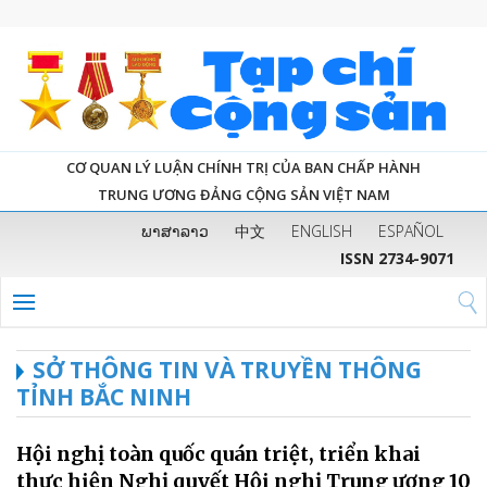
CƠ QUAN LÝ LUẬN CHÍNH TRỊ CỦA BAN CHẤP HÀNH
TRUNG ƯƠNG ĐẢNG CỘNG SẢN VIỆT NAM
ພາສາລາວ
中文
ENGLISH
ESPAÑOL
ISSN 2734-9071
SỞ THÔNG TIN VÀ TRUYỀN THÔNG
TỈNH BẮC NINH
Hội nghị toàn quốc quán triệt, triển khai
thực hiện Nghị quyết Hội nghị Trung ương 10