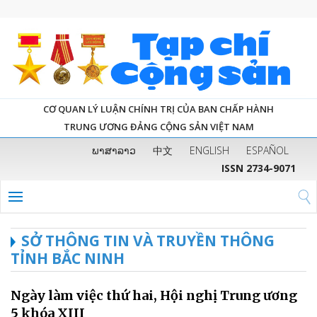
CƠ QUAN LÝ LUẬN CHÍNH TRỊ CỦA BAN CHẤP HÀNH
TRUNG ƯƠNG ĐẢNG CỘNG SẢN VIỆT NAM
ພາສາລາວ
中文
ENGLISH
ESPAÑOL
ISSN 2734-9071
SỞ THÔNG TIN VÀ TRUYỀN THÔNG
TỈNH BẮC NINH
Ngày làm việc thứ hai, Hội nghị Trung ương
5 khóa XIII