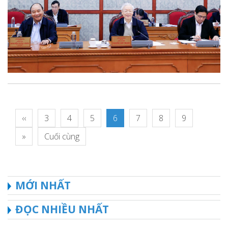
‹‹
3
4
5
6
7
8
9
»
Cuối cùng
MỚI NHẤT
ĐỌC NHIỀU NHẤT