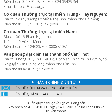
Điện thoại: 024 39429753 - Fax: 024 39429754
Email: bbttccs@tccs.org.vn
Cơ quan Thường trực tại miền Trung - Tây Nguyên:
Địa chỉ: Số 69, đường Xô Viết Nghệ Tĩnh, thành phố Đà Nẵng
Điện thoại: (080) 51 301; Fax: (080) 51 303
Cơ quan Thường trực tại miền Nam:
Địa chỉ: Số 19 Phạm Ngọc Thạch,
Thành phố Hồ Chí Minh
Điện thoại: (080) 84083; Fax: (080) 84081
Văn phòng đại diện tại thành phố Cần Thơ:
Địa chỉ: Phòng 302, Khu Hiệu Bộ, Học viện Chính trị Khu vực IV, số
6 Nguyễn Văn Cừ (nối dài), thành phố Cần Thơ
Điện thoại/Fax: (0292) 6250868
HÀNH CHÍNH ĐIỆN TỬ
LIÊN HỆ GỬI BÀI VÀ ĐÓNG GÓP Ý KIẾN
LIÊN HỆ QUẢNG CÁO: 080 46138
@Bản quyền thuộc về Tạp chí Cộng sản
Giấy phép số 436/GP-BTTTT ngày 14-10-2019 của Bộ Thông tin và
Truyền thông.