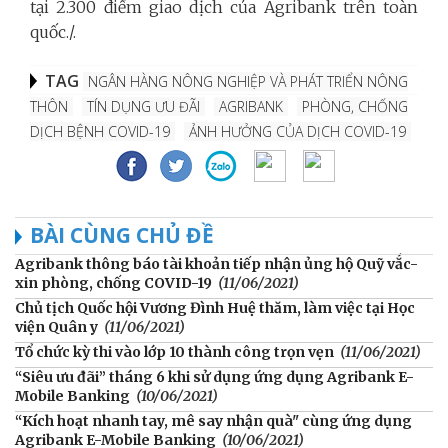
tại 2.300 điểm giao dịch của Agribank trên toàn
quốc./.
TAG
NGÂN HÀNG NÔNG NGHIỆP VÀ PHÁT TRIỂN NÔNG
THÔN
TÍN DỤNG ƯU ĐÃI
AGRIBANK
PHÒNG, CHỐNG
DỊCH BỆNH COVID-19
ẢNH HƯỞNG CỦA DỊCH COVID-19
BÀI CÙNG CHỦ ĐỀ
Agribank thông báo tài khoản tiếp nhận ủng hộ Quỹ vắc-
xin phòng, chống COVID-19
(11/06/2021)
Chủ tịch Quốc hội Vương Đình Huệ thăm, làm việc tại Học
viện Quân y
(11/06/2021)
Tổ chức kỳ thi vào lớp 10 thành công trọn vẹn
(11/06/2021)
“Siêu ưu đãi” tháng 6 khi sử dụng ứng dụng Agribank E-
Mobile Banking
(10/06/2021)
“Kích hoạt nhanh tay, mê say nhận quà" cùng ứng dụng
Agribank E-Mobile Banking
(10/06/2021)