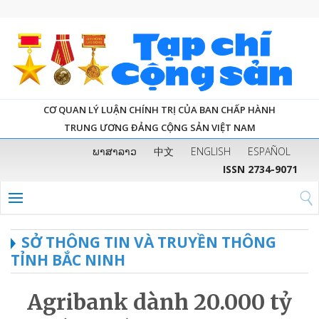
CƠ QUAN LÝ LUẬN CHÍNH TRỊ CỦA BAN CHẤP HÀNH
TRUNG ƯƠNG ĐẢNG CỘNG SẢN VIỆT NAM
ພາສາລາວ
中文
ENGLISH
ESPAÑOL
ISSN 2734-9071
SỞ THÔNG TIN VÀ TRUYỀN THÔNG
TỈNH BẮC NINH
Agribank dành 20.000 tỷ