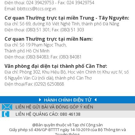
Điện thoại: 024 39429753 - Fax: 024 39429754
Email: bbttccs@tccs.org.vn
Cơ quan Thường trực tại miền Trung - Tây Nguyên:
Địa chỉ: Số 69, đường Xô Viết Nghệ Tĩnh, thành phố Đà Nẵng
Điện thoại: (080) 51 301; Fax: (080) 51 303
Cơ quan Thường trực tại miền Nam:
Địa chỉ: Số 19 Phạm Ngọc Thạch,
Thành phố Hồ Chí Minh
Điện thoại: (080) 84083; Fax: (080) 84081
Văn phòng đại diện tại thành phố Cần Thơ:
Địa chỉ: Phòng 302, Khu Hiệu Bộ, Học viện Chính trị Khu vực IV, số
6 Nguyễn Văn Cừ (nối dài), thành phố Cần Thơ
Điện thoại/Fax: (0292) 6250868
HÀNH CHÍNH ĐIỆN TỬ
LIÊN HỆ GỬI BÀI VÀ ĐÓNG GÓP Ý KIẾN
LIÊN HỆ QUẢNG CÁO: 080 46138
@Bản quyền thuộc về Tạp chí Cộng sản
Giấy phép số 436/GP-BTTTT ngày 14-10-2019 của Bộ Thông tin và
Truyền thông.