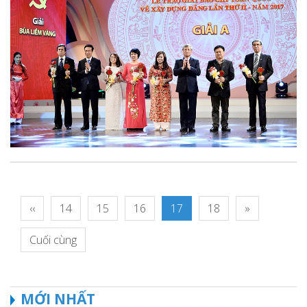
‹‹
14
15
16
17
18
»
Cuối cùng
MỚI NHẤT