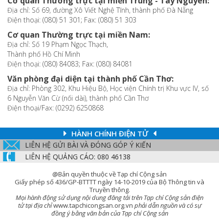
Cơ quan Thường trực tại miền Trung - Tây Nguyên:
Địa chỉ: Số 69, đường Xô Viết Nghệ Tĩnh, thành phố Đà Nẵng
Điện thoại: (080) 51 301; Fax: (080) 51 303
Cơ quan Thường trực tại miền Nam:
Địa chỉ: Số 19 Phạm Ngọc Thạch,
Thành phố Hồ Chí Minh
Điện thoại: (080) 84083; Fax: (080) 84081
Văn phòng đại diện tại thành phố Cần Thơ:
Địa chỉ: Phòng 302, Khu Hiệu Bộ, Học viện Chính trị Khu vực IV, số
6 Nguyễn Văn Cừ (nối dài), thành phố Cần Thơ
Điện thoại/Fax: (0292) 6250868
HÀNH CHÍNH ĐIỆN TỬ
LIÊN HỆ GỬI BÀI VÀ ĐÓNG GÓP Ý KIẾN
LIÊN HỆ QUẢNG CÁO: 080 46138
@Bản quyền thuộc về Tạp chí Cộng sản
Giấy phép số 436/GP-BTTTT ngày 14-10-2019 của Bộ Thông tin và
Truyền thông.
Mọi hành động sử dụng nội dung đăng tải trên Tạp chí Cộng sản điện
tử tại địa chỉ
www.tapchicongsan.org.vn
phải dẫn nguồn và có sự
đồng ý bằng văn bản của Tạp chí Cộng sản