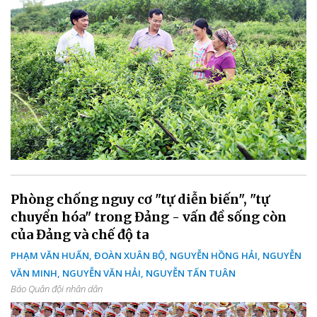
Phòng chống nguy cơ "tự diễn biến", "tự
chuyển hóa" trong Đảng - vấn đề sống còn
của Đảng và chế độ ta
PHẠM VĂN HUẤN, ĐOÀN XUÂN BỘ, NGUYỄN HỒNG HẢI, NGUYỄN
VĂN MINH, NGUYỄN VĂN HẢI, NGUYỄN TẤN TUÂN
Báo Quân đội nhân dân