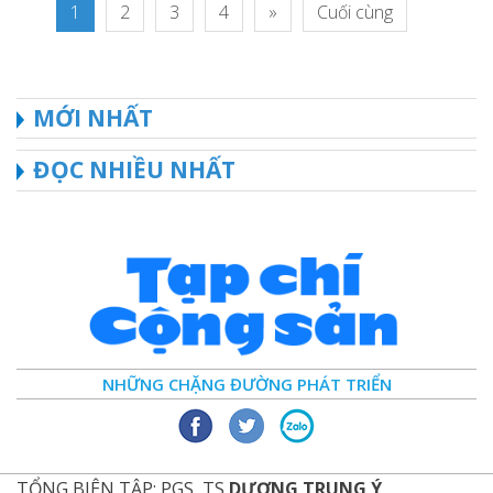
1
2
3
4
»
Cuối cùng
MỚI NHẤT
ĐỌC NHIỀU NHẤT
NHỮNG CHẶNG ĐƯỜNG PHÁT TRIỂN
TỔNG BIÊN TẬP: PGS, TS
DƯƠNG TRUNG Ý