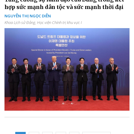
hợp sức mạnh dân tộc và sức mạnh thời đại
NGUYỄN THỊ NGỌC DIỄN
Khoa Lịch sử Đảng, Học viện Chính trị khu vực I