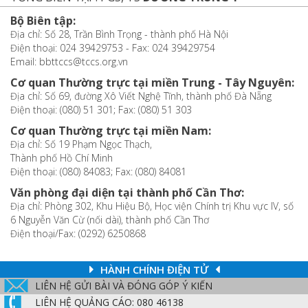
Bộ Biên tập:
Địa chỉ: Số 28, Trần Bình Trọng - thành phố Hà Nội
Điện thoại: 024 39429753 - Fax: 024 39429754
Email: bbttccs@tccs.org.vn
Cơ quan Thường trực tại miền Trung - Tây Nguyên:
Địa chỉ: Số 69, đường Xô Viết Nghệ Tĩnh, thành phố Đà Nẵng
Điện thoại: (080) 51 301; Fax: (080) 51 303
Cơ quan Thường trực tại miền Nam:
Địa chỉ: Số 19 Phạm Ngọc Thạch,
Thành phố Hồ Chí Minh
Điện thoại: (080) 84083; Fax: (080) 84081
Văn phòng đại diện tại thành phố Cần Thơ:
Địa chỉ: Phòng 302, Khu Hiệu Bộ, Học viện Chính trị Khu vực IV, số
6 Nguyễn Văn Cừ (nối dài), thành phố Cần Thơ
Điện thoại/Fax: (0292) 6250868
HÀNH CHÍNH ĐIỆN TỬ
LIÊN HỆ GỬI BÀI VÀ ĐÓNG GÓP Ý KIẾN
LIÊN HỆ QUẢNG CÁO: 080 46138